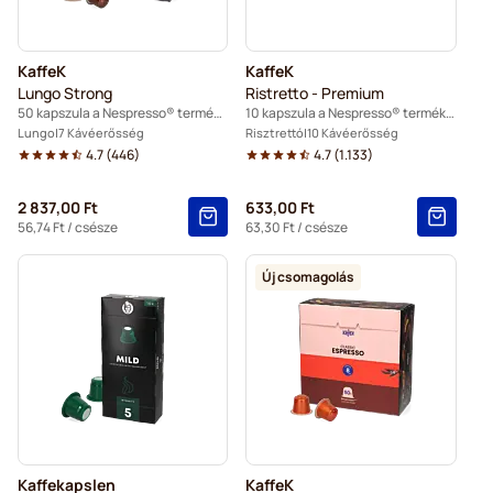
KaffeK
KaffeK
Lungo Strong
Ristretto - Premium
50 kapszula a Nespresso® termékhez
10 kapszula a Nespresso® termékhez
Lungo
7 Kávéerősség
Risztrettó
10 Kávéerősség
4.7
(
446
)
4.7
(
1.133
)
2 837,00 Ft
633,00 Ft
56,74 Ft
/ csésze
63,30 Ft
/ csésze
Új csomagolás
Kaffekapslen
KaffeK