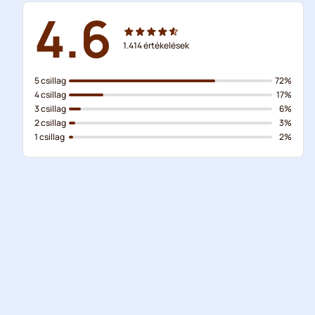
4.6
1.414
értékelések
5 csillag
72%
4 csillag
17%
3 csillag
6%
2 csillag
3%
1 csillag
2%