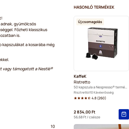
Vízkőoldás és tisztítás Nes
HASONLÓ TERMÉKEK
Segafredo kapszulák Nespr
t!
Új csomagolás
t adnak, gyümölcsös
Café René kapszulák Nespr
éggel. Főzheti klasszikus
tozatban is.
Caffè Borbone kapszulák N
to kapszulákat a kosarába még
Gevalia kapszulák Nespres
kkel.
Belmio kapszulák Nespress
t vagy támogatott a Nestlé®
KaffeK
Friele kapszulák Nespresso
Ristretto
50 kapszula a Nespresso® termékhez
Garibaldi kapszulák Nespre
Risztrettó
10 Kávéerősség
4.8
(
260
)
Tonino Lamborghini kapszu
2 834,00 Ft
Koffeinmentes kávékapszul
56,68 Ft
/ csésze
10