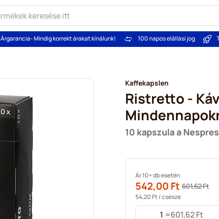
Árgarancia
- Mindig korrekt árakat kínálunk!
100 napos elállási jog
Kaffekapslen
Ristretto - Ká
Mindennapok
10 kapszula a Nespre
Ár 10+ db esetén
542,00 Ft
601,62 Ft
54,20 Ft
/ csésze
1
=
601,62 Ft