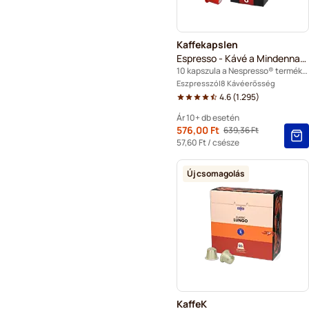
Kaffekapslen
Espresso - Kávé a Mindennapokra
10 kapszula a Nespresso® termékhez
Eszpresszó
8 Kávéerősség
4.6
(
1.295
)
Ár 10+ db esetén
Ettől
576,00 Ft
639,36 Ft
Regular Price
10+
=
576,00 Ft
57,60 Ft
/ csésze
5+
=
604,80 Ft
Új csomagolás
1
=
639,36 Ft
KaffeK