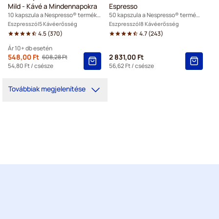
Mild - Kávé a Mindennapokra
Espresso
10 kapszula a Nespresso® termékhez
50 kapszula a Nespresso® termékhez
Eszpresszó
5 Kávéerősség
Eszpresszó
8 Kávéerősség
4.5
(
370
)
4.7
(
243
)
Ár 10+ db esetén
Ettől
548,00 Ft
2 831,00 Ft
608,28 Ft
Regular Price
10+
=
548,00 Ft
54,80 Ft
/ csésze
56,62 Ft
/ csésze
5+
=
575,40 Ft
Továbbiak megjelenítése
1
=
608,28 Ft