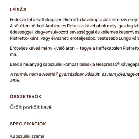
LEÍRÁS
Fedezze fel a Kaffekapslen Ristretto kávékapszulák intenzív erejé
A sötéten pörkölt Arabica és Robusta kávébabok mély, gazdag íz
édességgel, kiegyensúlyozott savassággal és kellemes kesernyéss
Ristretto-ként, vagy élvezheti erőteljesebb, testesebb Lungo vál
Erőteljes kávéélmény kiváló áron — tegye a Kaffekapslen Ristret
ma.
Ezek a műanyag kapszulák kompatibilisek a Nespresso® kávégépe
A termék nem a Nestlé® gyártásában készült, és nem jóváhagyot
által.
ÖSSZETEVŐK
Őrölt pörkölt kávé
SPECIFIKÁCIÓK
Kapszulák száma