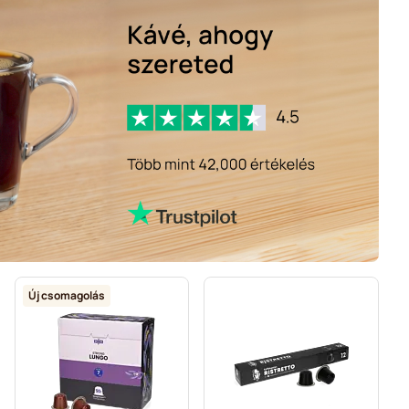
1
=
608,28 Ft
1
=
658,23 Ft
Új csomagolás