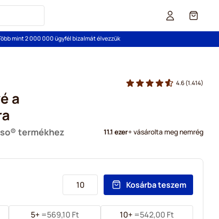
Cart
Több mint 2 000 000 ügyfél bizalmát élvezzük
4.6
(1.414)
vé a
ra
sso® termékhez
11.1 ezer
+ vásárolta meg nemrég
Kosárba teszem
5+
=
569,10 Ft
10+
=
542,00 Ft