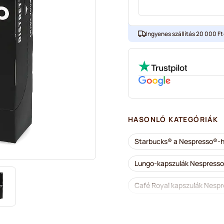
Ingyenes szállítás 20 000 Ft-
HASONLÓ KATEGÓRIÁK
Starbucks® a Nespresso®-
Lungo-kapszulák Nespress
Café Royal kapszulák Nesp
Kiegészítő termékek és fi