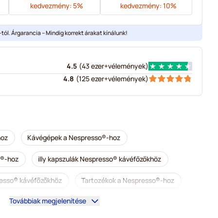
kedvezmény:
5
%
kedvezmény:
10
%
tól. Árgarancia – Mindig korrekt árakat kínálunk!
4.5
(
43 ezer+
vélemények
)
4.8
(
125 ezer+
vélemények
)
hoz
Kávégépek a Nespresso®-hoz
o®-hoz
illy kapszulák Nespresso® kávéfőzőkhöz
resso® kávéfőzőkhöz
Tartozékok a Nespresso®-hoz
Továbbiak megjelenítése
nomságok Nespresso®-hoz