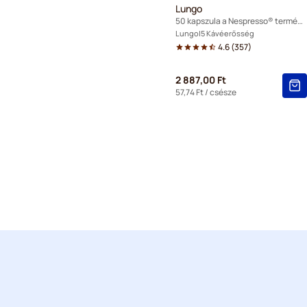
Lungo
50 kapszula a Nespresso® termékhez
Lungo
5 Kávéerősség
4.6
(
357
)
2 887,00 Ft
57,74 Ft
/ csésze