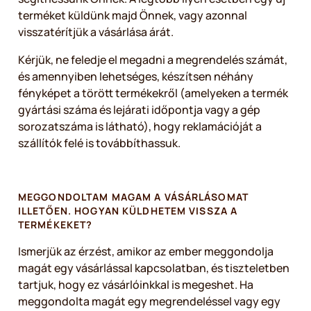
terméket küldünk majd Önnek, vagy azonnal
visszatérítjük a vásárlása árát.
Kérjük, ne feledje el megadni a megrendelés számát,
és amennyiben lehetséges, készítsen néhány
fényképet a törött termékekről (amelyeken a termék
gyártási száma és lejárati időpontja vagy a gép
sorozatszáma is látható), hogy reklamációját a
szállítók felé is továbbíthassuk.
MEGGONDOLTAM MAGAM A VÁSÁRLÁSOMAT
ILLETŐEN. HOGYAN KÜLDHETEM VISSZA A
TERMÉKEKET?
Ismerjük az érzést, amikor az ember meggondolja
magát egy vásárlással kapcsolatban, és tiszteletben
tartjuk, hogy ez vásárlóinkkal is megeshet. Ha
meggondolta magát egy megrendeléssel vagy egy