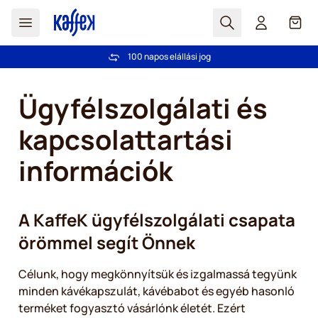
Search
Cart
100 napos elállási jog
Ingyenes szállítás 20 000 Ft-tól
Ugrás a tartalomhoz
Ügyfélszolgálati és
kapcsolattartási
információk
A KaffeK ügyfélszolgálati csapata
örömmel segít Önnek
Célunk, hogy megkönnyítsük és izgalmassá tegyünk
minden kávékapszulát, kávébabot és egyéb hasonló
terméket fogyasztó vásárlónk életét. Ezért