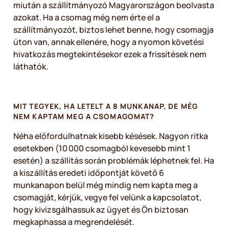
miután a szállítmányozó Magyarországon beolvasta
azokat. Ha a csomag még nem érte el a
szállítmányozót, biztos lehet benne, hogy csomagja
úton van, annak ellenére, hogy a nyomon követési
hivatkozás megtekintésekor ezek a frissítések nem
láthatók.
MIT TEGYEK, HA LETELT A 8 MUNKANAP, DE MÉG
NEM KAPTAM MEG A CSOMAGOMAT?
Néha előfordulhatnak kisebb késések. Nagyon ritka
esetekben (10 000 csomagból kevesebb mint 1
esetén) a szállítás során problémák léphetnek fel. Ha
a kiszállítás eredeti időpontját követő 6
munkanapon belül még mindig nem kapta meg a
csomagját, kérjük, vegye fel velünk a kapcsolatot,
hogy kivizsgálhassuk az ügyet és Ön biztosan
megkaphassa a megrendelését.