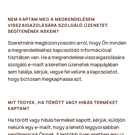
NEM KAPTAM MEG A MEGRENDELÉSEM
VISSZAIGAZOLÁSÁRA SZOLGÁLÓ ÜZENETET.
SEGÍTENÉNEK NEKEM?
Szeretnénk megbizonyosodni arról, hogy Ön minden
a megrendeléséhez kapcsolódó információval
tisztában van. Ha a megrendelése visszaigazolására
szolgáló e-mailt a kéretlen üzenetek mappájában
sem találja, kérjük, vegye fel velünk a kapcsolatot,
hogy biztosan megkaphassa azt.
MIT TEGYEK, HA TÖRÖTT VAGY HIBÁS TERMÉKET
KAPTAM?
Ha törött vagy hibás terméket kapott, kérjük, küldjön
nekünk egy e-mailt, hogy a lehető leggyorsabban
segíthessünk Önnek. A legtöbb ilyen esetben egy új