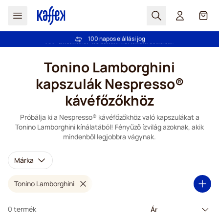
Search
Cart
100 napos elállási jog
Ingyenes szállítás 20 000 Ft-tól
Ugrás a tartalomhoz
Tonino Lamborghini
kapszulák Nespresso®
kávéfőzőkhöz
Próbálja ki a Nespresso® kávéfőzőkhöz való kapszulákat a
Tonino Lamborghini kínálatából! Fényűző ízvilág azoknak, akik
mindenből legjobbra vágynak.
Márka
Tonino Lamborghini
0 termék