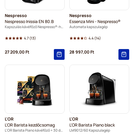
Nespresso
Nespresso
Nespresso Inissia EN 80.B
Essenza Mini - Nespresso®
Kapszulás kávéfőző Nespresso®-hoz
Automata kapszulagép
4.7
(13)
4.4
(14)
27 209,00 Ft
28 997,00 Ft
L'OR
L'OR
L'OR Barista kezdőcsomag
L'OR Barista Piano black
L'OR Barista Piano kávéfőző + 30 db L'OR Barista kapszula
LM9012/60 Kapszulagép