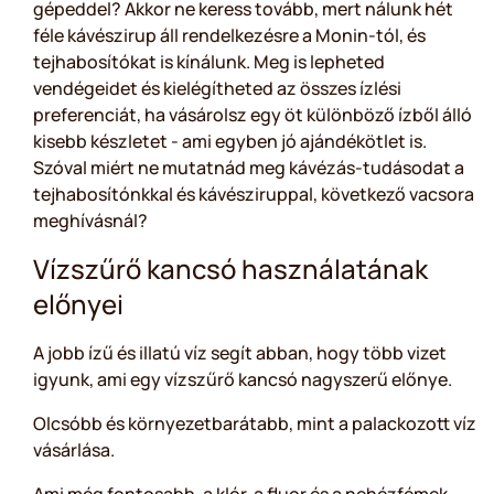
gépeddel? Akkor ne keress tovább, mert nálunk hét
féle kávészirup áll rendelkezésre a Monin-tól, és
tejhabosítókat is kínálunk. Meg is lepheted
vendégeidet és kielégítheted az összes ízlési
preferenciát, ha vásárolsz egy öt különböző ízből álló
kisebb készletet - ami egyben jó ajándékötlet is.
Szóval miért ne mutatnád meg kávézás-tudásodat a
tejhabosítónkkal és kávésziruppal, következő vacsora
meghívásnál?
Vízszűrő kancsó használatának
előnyei
A jobb ízű és illatú víz segít abban, hogy több vizet
igyunk, ami egy vízszűrő kancsó nagyszerű előnye.
Olcsóbb és környezetbarátabb, mint a palackozott víz
vásárlása.