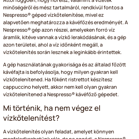
Attól függően, hogy hol élsz, valamint a vizetek
minőségéről és mész tartalmáról, rendkívül fontos a
Nespresso® géped vízkőtelenítése, mivel ez
alapvetően meghatározza a kávéfőzés eredményét. A
Nespresso® gép azon részei, amelyeken forró víz
áramlik, kitéve vannak a vízkő lerakódásának, és a gép
azon területei, ahol a víz időnként megáll, a
vízkőtelenítés során lesznek a leginkább érintettek.
A gép használatának gyakorisága és az általad főzött
kávéfajta is befolyásolja, hogy milyen gyakran kell
vízkőtelenítened. Ha főként ristrettot készítesz
cappuccino helyett, akkor nem kell olyan gyakran
vízkőtelenítened a Nespresso® kávéfőző gépedet.
Mi történik, ha nem végez el
vízkőtelenítést?
A vízkőtelenítés olyan feladat, amelyet könnyen