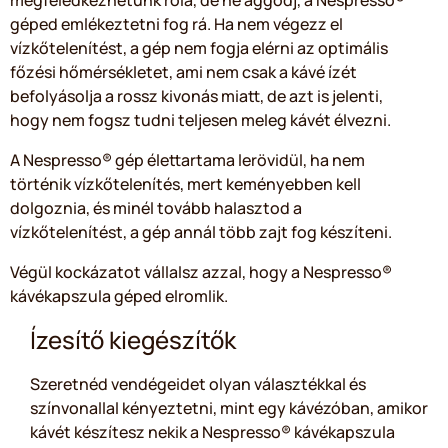
megfeledkezhetünk róla, de ne aggódj, a Nespresso®
géped emlékeztetni fog rá. Ha nem végezz el
vízkőtelenítést, a gép nem fogja elérni az optimális
főzési hőmérsékletet, ami nem csak a kávé ízét
befolyásolja a rossz kivonás miatt, de azt is jelenti,
hogy nem fogsz tudni teljesen meleg kávét élvezni.
A Nespresso® gép élettartama lerövidül, ha nem
történik vízkőtelenítés, mert keményebben kell
dolgoznia, és minél tovább halasztod a
vízkőtelenítést, a gép annál több zajt fog készíteni.
Végül kockázatot vállalsz azzal, hogy a Nespresso®
kávékapszula géped elromlik.
Ízesítő kiegészítők
Szeretnéd vendégeidet olyan választékkal és
színvonallal kényeztetni, mint egy kávézóban, amikor
kávét készítesz nekik a Nespresso® kávékapszula