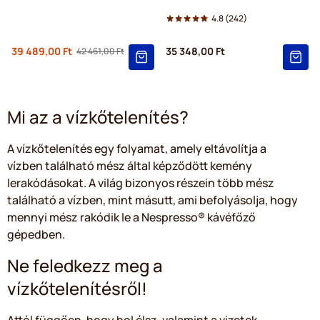
4.8
(242)
Regular Price
39 489,00 Ft
35 348,00 Ft
42 461,00 Ft
As low as
Mi az a vízkőtelenítés?
A vízkőtelenítés egy folyamat, amely eltávolítja a
vízben található mész által képződött kemény
lerakódásokat. A világ bizonyos részein több mész
található a vízben, mint másutt, ami befolyásolja, hogy
mennyi mész rakódik le a Nespresso® kávéfőző
gépedben.
Ne feledkezz meg a
vízkőtelenítésről!