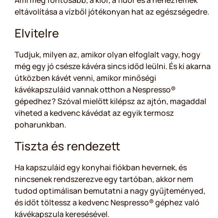
Ami még fontosabb, a klór, a fluor és a nehézfémek
eltávolítása a vízből jótékonyan hat az egészségedre.
Elvitelre
Tudjuk, milyen az, amikor olyan elfoglalt vagy, hogy
még egy jó csésze kávéra sincs időd leülni. És ki akarna
útközben kávét venni, amikor minőségi
kávékapszuláid vannak otthon a Nespresso®
gépedhez? Szóval mielőtt kilépsz az ajtón, magaddal
viheted a kedvenc kávédat az egyik termosz
poharunkban.
Tiszta és rendezett
Ha kapszuláid egy konyhai fiókban hevernek, és
nincsenek rendszerezve egy tartóban, akkor nem
tudod optimálisan bemutatni a nagy gyűjteményed,
és időt töltessz a kedvenc Nespresso® géphez való
kávékapszula keresésével.