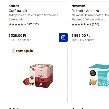
KaffeK
Nescafé
Café au Lait
Ristretto Ardenza
16 kapszula a Dolce Gusto termékhez
Café au lait
Risztrettó
10 Kávéerősség
4.6
(2.552)
4.9
(248)
1 326,00 Ft
3 599,00 Ft
82,88 Ft
/ csésze
119,97 Ft
/ csésze
Új csomagolás