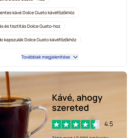
entes kávé Dolce Gusto kávéfőzőkhöz
ás és tisztítás Dolce Gusto-hoz
o kapszulák Dolce Gusto kávéfőzőkhöz
é kapszulák Dolce Gusto kávéfőzőkhöz
Továbbiak megjelenítése
rbone kapszulák Dolce Gusto kávéfőzőkhöz
ta kapszulák Dolce Gusto kávéfőzőkhöz
apszulák Dolce Gusto kávéfőzőkhöz
s® kapszulák Dolce Gusto kávéfőzőkhöz
slen kávékapszulák Dolce Gusto kávéfőzőkhöz
s® Grande kávékapszulák Dolce Gusto kávéfőzőkhöz