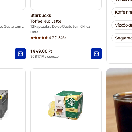
Koffeinm
Starbucks
Toffee Nut Latte
Vízkőold
30 kapszula a Nescafé® Dolce Gusto termékhez
12 kapszula a Dolce Gusto termékhez
Latte
4.7
(1.845)
Segafred
Café Ren
1 849,00 Ft
308,17 Ft
/ csésze
Caffè Bo
Dolce Vi
Gimoka k
Starbuck
Kaffekap
Starbuck