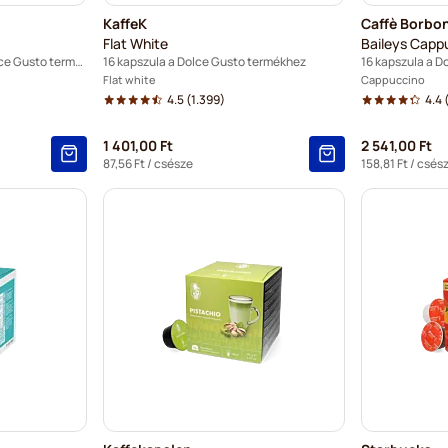
KaffeK
Caffè Borbo
Flat White
Baileys Capp
30 kapszula a Nescafé® Dolce Gusto termékhez
16 kapszula a Dolce Gusto termékhez
16 kapszula a D
Flat white
Cappuccino
4.5
(1.399)
4.4
(
1 401,00 Ft
2 541,00 Ft
87,56 Ft
/ csésze
158,81 Ft
/ csés