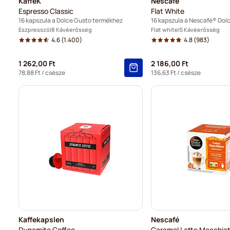
KaffeK
Nescafé
Espresso Classic
Flat White
16 kapszula a Dolce Gusto termékhez
Eszpresszó
8 Kávéerősség
Flat white
5 Kávéerősség
4.6
(1.400)
4.8
(983)
1 262,00 Ft
2 186,00 Ft
78,88 Ft
/ csésze
136,63 Ft
/ csésze
Kaffekapslen
Nescafé
Dynamite Coffee
Caramel Latte Macchia