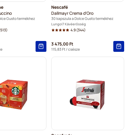
ne
Nescafé
uccino
Dallmayr Crema d'Oro
olce Gusto termékhez
30 kapszula a Dolce Gusto termékhez
Lungo
7 Kávéerősség
513)
4.9
(344)
3 475,00 Ft
ze
115,83 Ft
/ csésze