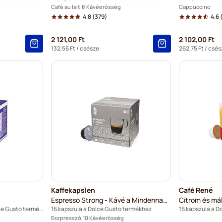
Café au lait
8 Kávéerősség
Cappuccino
4.8
(379)
4.6
2 121,00 Ft
2 102,00 Ft
132,56 Ft
/ csésze
262,75 Ft
/ csés
Kaffekapslen
Café René
Espresso Strong - Kávé a Mindennapokra
Citrom és má
16 kapszula a Nescafé® Dolce Gusto termékhez
16 kapszula a Dolce Gusto termékhez
16 kapszula a D
Eszpresszó
10 Kávéerősség