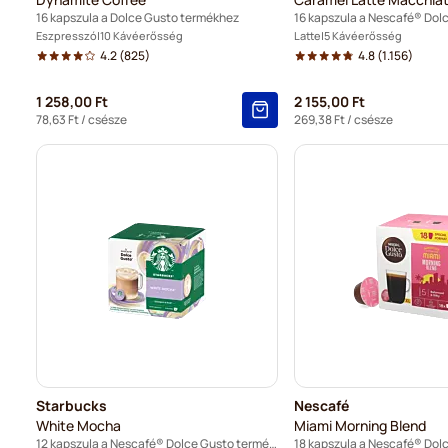
16 kapszula a Dolce Gusto termékhez
Eszpresszó
10 Kávéerősség
Latte
5 Kávéerősség
4.2
(825)
4.8
(1.156)
1 258,00 Ft
2 155,00 Ft
78,63 Ft
/ csésze
269,38 Ft
/ csésze
Starbucks
Nescafé
White Mocha
Miami Morning Blend
12 kapszula a Nescafé® Dolce Gusto termékhez