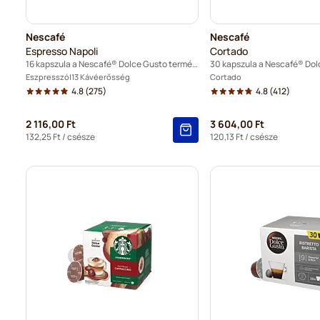
Nescafé
Nescafé
Espresso Napoli
Cortado
16 kapszula a Nescafé® Dolce Gusto termékhez
Eszpresszó
13 Kávéerősség
Cortado
4.8
(275)
4.8
(412)
2 116,00 Ft
3 604,00 Ft
132,25 Ft
/ csésze
120,13 Ft
/ csésze