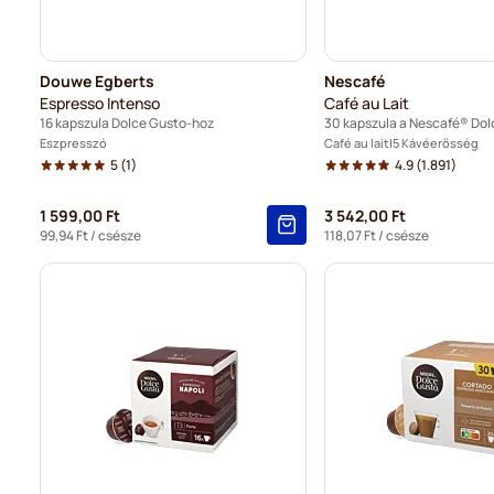
Douwe Egberts
Nescafé
Espresso Intenso
Café au Lait
16 kapszula Dolce Gusto-hoz
Eszpresszó
Café au lait
5 Kávéerősség
5
(1)
4.9
(1.891)
1 599,00 Ft
3 542,00 Ft
99,94 Ft
/ csésze
118,07 Ft
/ csésze