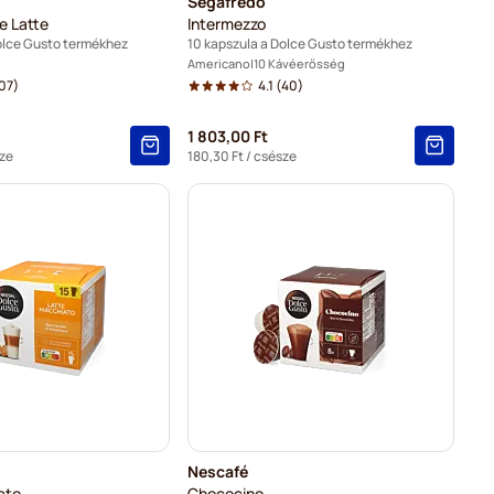
Segafredo
e Latte
Intermezzo
olce Gusto termékhez
10 kapszula a Dolce Gusto termékhez
Americano
10 Kávéerősség
07)
4.1
(40)
1 803,00 Ft
ze
180,30 Ft
/ csésze
Nescafé
ato
Chococino