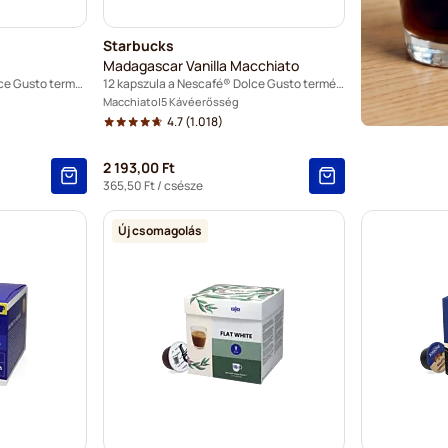
Starbucks
Madagascar Vanilla Macchiato
30 kapszula a Nescafé® Dolce Gusto termékhez
12 kapszula a Nescafé® Dolce Gusto termékhez
Macchiato
5 Kávéerősség
4.7
(1.018)
2 193,00 Ft
365,50 Ft
/ csésze
Új csomagolás