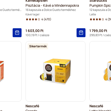
Kaffekapslen
Starbucks
Pisztácia - Kávé a Mindennapokra
Pumpkin Spic
16 kapszula a Nescafé® Dolce Gusto termékhez
16 kapszula a Dolce Gusto termékhez
12 kapszula a D
Kávé tejjel
Latte
4
(470)
4
(3
1 603,00 Ft
1 799,00 Ft
100,19 Ft
/ csésze
299,83 Ft
/ csés
Sikertermék
Nescafé
Nescafé
to
Grande
Latte Macchi