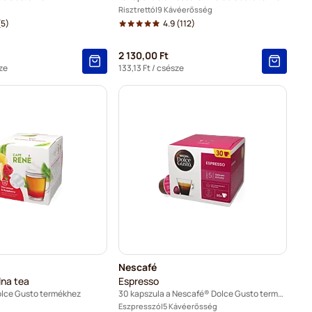
Risztrettó
9 Kávéerősség
(5)
4.9
(112)
2 130,00 Ft
ze
133,13 Ft
/ csésze
Nescafé
lna tea
Espresso
olce Gusto termékhez
30 kapszula a Nescafé® Dolce Gusto termékhez
Eszpresszó
5 Kávéerősség