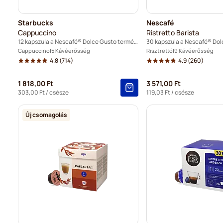
Starbucks
Nescafé
Cappuccino
Ristretto Barista
12 kapszula a Nescafé® Dolce Gusto termékhez
Cappuccino
5 Kávéerősség
Risztrettó
9 Kávéerősség
4.8
(714)
4.9
(260)
1 818,00 Ft
3 571,00 Ft
303,00 Ft
/ csésze
119,03 Ft
/ csésze
Új csomagolás