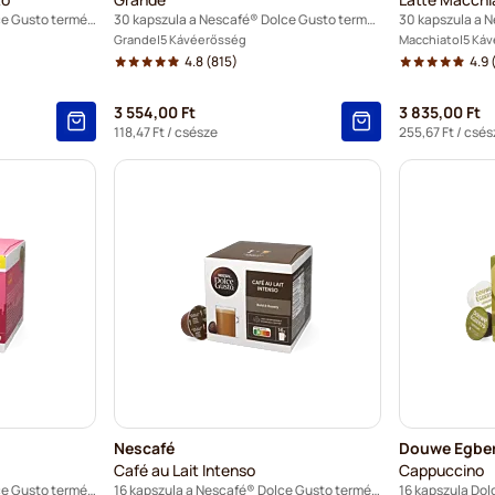
16 kapszula a Nescafé® Dolce Gusto termékhez
30 kapszula a Nescafé® Dolce Gusto termékhez
Grande
5 Kávéerősség
Macchiato
5 Ká
4.8
(815)
4.9
3 554,00 Ft
3 835,00 Ft
118,47 Ft
/ csésze
255,67 Ft
/ csés
Nescafé
Douwe Egbe
Café au Lait Intenso
Cappuccino
18 kapszula a Nescafé® Dolce Gusto termékhez
16 kapszula a Nescafé® Dolce Gusto termékhez
16 kapszula Do