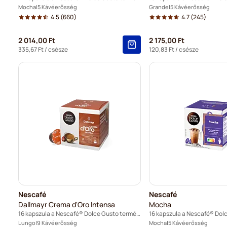
Mocha
5 Kávéerősség
Grande
5 Kávéerősség
4.5
(660)
4.7
(245)
2 014,00 Ft
2 175,00 Ft
335,67 Ft
/ csésze
120,83 Ft
/ csésze
Nescafé
Nescafé
Dallmayr Crema d'Oro Intensa
Mocha
16 kapszula a Nescafé® Dolce Gusto termékhez
Lungo
9 Kávéerősség
Mocha
5 Kávéerősség