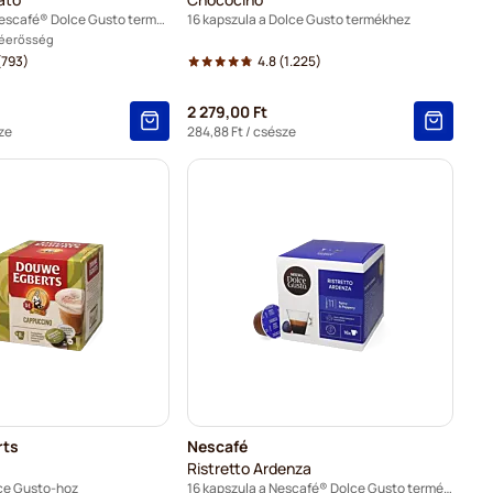
30 kapszula a Nescafé® Dolce Gusto termékhez
16 kapszula a Dolce Gusto termékhez
véerősség
(793)
4.8
(1.225)
2 279,00 Ft
ze
284,88 Ft
/ csésze
rts
Nescafé
Ristretto Ardenza
lce Gusto-hoz
16 kapszula a Nescafé® Dolce Gusto termékhez