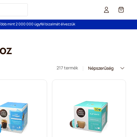
Cart
Több mint 2 000 000 ügyfél bizalmát élvezzük
oz
217 termék