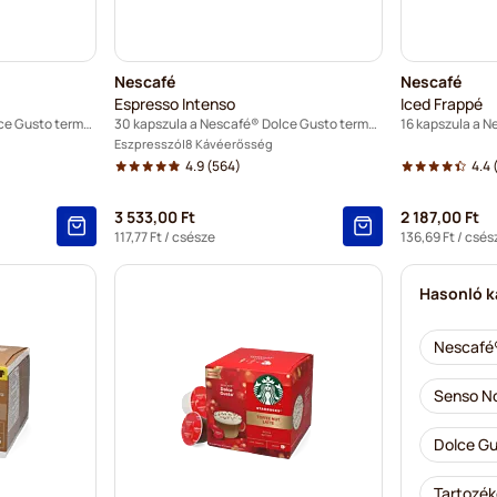
Nescafé
Nescafé
Espresso Intenso
Iced Frappé
30 kapszula a Nescafé® Dolce Gusto termékhez
30 kapszula a Nescafé® Dolce Gusto termékhez
Eszpresszó
8 Kávéerősség
4.9
(564)
4.4
(
3 533,00 Ft
2 187,00 Ft
117,77 Ft
/ csésze
136,69 Ft
/ csés
Hasonló k
Nescafé®
Senso No
Dolce G
Tartozék