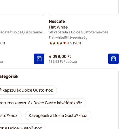
Nescafé
Flat White
16 kapszula a Nescafé® Dolce Gusto termékhez
30 kapszula a Dolce Gusto termékhez
Flat white
5 Kávéerősség
81)
4.9
(261)
4 099,00 Ft
ze
136,63 Ft
/ csésze
ategóriák
 kapszulák Dolce Gusto-hoz
cturno kapszulák Dolce Gusto kávéfőzőkhöz
usto®-hoz
Kávégépek a Dolce Gusto®-hoz
ok a Dolce Gusto®-hoz