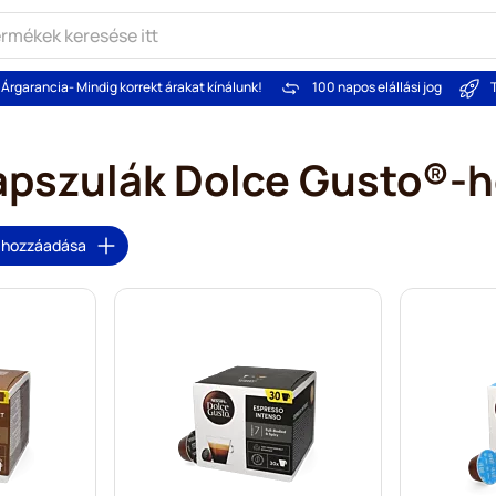
Árgarancia
- Mindig korrekt árakat kínálunk!
100 napos elállási jog
apszulák Dolce Gusto®-h
 hozzáadása