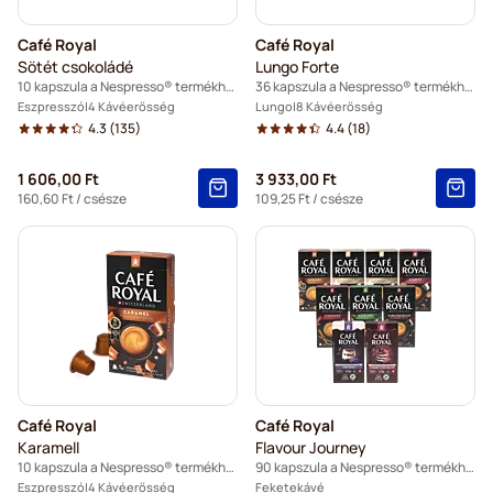
Garibaldi kapszulák Nespresso® kávéfőzőkhöz
Café Royal
Café Royal
Tonino Lamborghini kapszulák Nespresso® kávéfőzőkhöz
Sötét csokoládé
Lungo Forte
10 kapszula a Nespresso® termékhez
36 kapszula a Nespresso® termékhez
Starbucks® a Nespresso®-hoz
Eszpresszó
4 Kávéerősség
Lungo
8 Kávéerősség
4.3
(135)
4.4
(18)
Koffeinmentes kávékapszulák Nespresso® kávéfőzőkhöz
1 606,00 Ft
3 933,00 Ft
160,60 Ft
/ csésze
109,25 Ft
/ csésze
Friends® kávékapszulák Nespresso® kávéfőzőkhöz
Café Royal
Café Royal
Karamell
Flavour Journey
10 kapszula a Nespresso® termékhez
90 kapszula a Nespresso® termékhez
Eszpresszó
4 Kávéerősség
Feketekávé