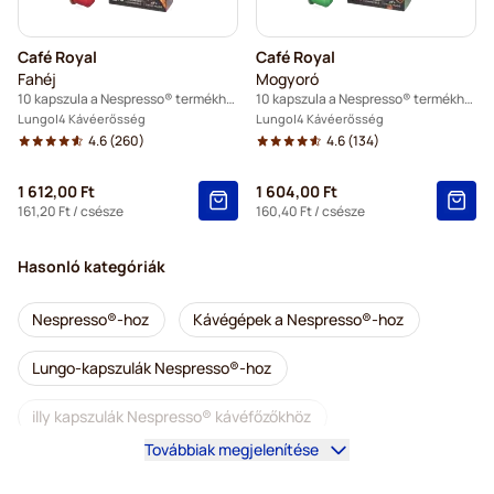
Café Royal
Café Royal
Fahéj
Mogyoró
10 kapszula a Nespresso® termékhez
10 kapszula a Nespresso® termékhez
Lungo
4 Kávéerősség
Lungo
4 Kávéerősség
4.6
(260)
4.6
(134)
1 612,00 Ft
1 604,00 Ft
161,20 Ft
/ csésze
160,40 Ft
/ csésze
Hasonló kategóriák
Nespresso®-hoz
Kávégépek a Nespresso®-hoz
Lungo-kapszulák Nespresso®-hoz
illy kapszulák Nespresso® kávéfőzőkhöz
Továbbiak megjelenítése
Tartozékok a Nespresso®-hoz