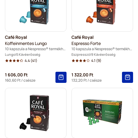
Café Royal
Café Royal
Koffeinmentes Lungo
Espresso Forte
10 kapszula a Nespresso® termékhez
10 kapszula a Nespresso® termékhez
Lungo
5 Kávéerősség
Eszpresszó
9 Kávéerősség
4.4
(41)
4.1
(9)
1 606,00 Ft
1 322,00 Ft
160,60 Ft
/ csésze
132,20 Ft
/ csésze