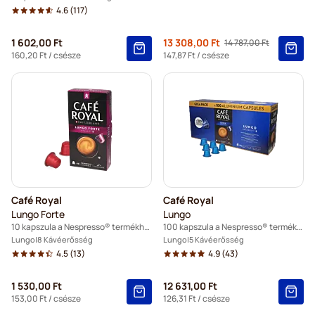
4.6
(117)
Regular Pric
1 602,00 Ft
13 308,00 Ft
14 787,00 Ft
As low as
160,20 Ft
/ csésze
147,87 Ft
/ csésze
Café Royal
Café Royal
Lungo Forte
Lungo
10 kapszula a Nespresso® termékhez
100 kapszula a Nespresso® termékhez
Lungo
8 Kávéerősség
Lungo
5 Kávéerősség
4.5
(13)
4.9
(43)
1 530,00 Ft
12 631,00 Ft
153,00 Ft
/ csésze
126,31 Ft
/ csésze