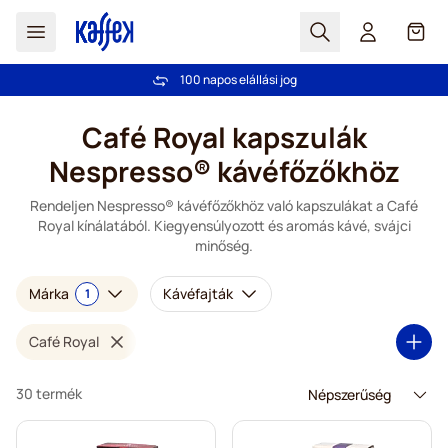
Search
Cart
Több mint 2 000 000 ügyfél bizalmát élvezzük
100 napos elállási jog
Ingyenes szállítás 20 000 Ft-tól
Árgarancia
- Mindig korrekt árakat kínálunk!
Ugrás a tartalomhoz
Café Royal kapszulák
Nespresso® kávéfőzőkhöz
Rendeljen Nespresso® kávéfőzőkhöz való kapszulákat a Café
Royal kínálatából. Kiegyensúlyozott és aromás kávé, svájci
minőség.
Márka
Kávéfajták
1
Café Royal
30 termék