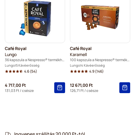
Café Royal
Café Royal
Lungo
Karamell
36 kapszula a Nespresso® termékhez
100 kapszula a Nespresso® termékhez
Lungo
5 Kávéerősség
Lungo
4 Kávéerősség
4.6
(54)
4.9
(146)
4 717,00 Ft
12 671,00 Ft
131,03 Ft
/ csésze
126,71 Ft
/ csésze
Ingyenes szállítás 20 000 Ft-tól