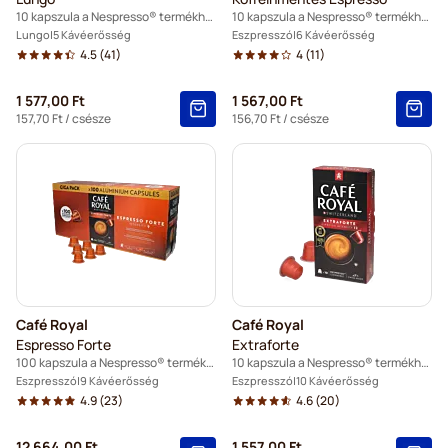
10 kapszula a Nespresso® termékhez
10 kapszula a Nespresso® termékhez
Lungo
5 Kávéerősség
Eszpresszó
6 Kávéerősség
4.5
(41)
4
(11)
1 577,00 Ft
1 567,00 Ft
157,70 Ft
/ csésze
156,70 Ft
/ csésze
Café Royal
Café Royal
Espresso Forte
Extraforte
100 kapszula a Nespresso® termékhez
10 kapszula a Nespresso® termékhez
Eszpresszó
9 Kávéerősség
Eszpresszó
10 Kávéerősség
4.9
(23)
4.6
(20)
12 664,00 Ft
1 557,00 Ft