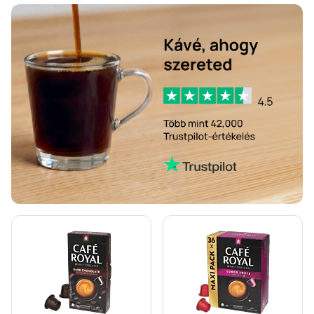
Kiegészítő termékek és finomságok Nespresso®-hoz
Vízkőoldás és tisztítás Nespresso®-hoz
L’OR kapszulák Nespresso® kávéfőzőkhöz
Segafredo kapszulák Nespresso® kávéfőzőkhöz
Café René kapszulák Nespresso® kávéfőzőkhöz
Caffè Borbone kapszulák Nespresso® kávéfőzőkhöz
Kapszulák Nespresso®-hoz
Gevalia kapszulák Nespresso® kávéfőzőkhöz
Belmio kapszulák Nespresso® kávéfőzőkhöz
Friele kapszulák Nespresso® kávéfőzőkhöz