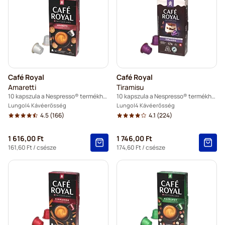
Café Royal
Café Royal
Amaretti
Tiramisu
10 kapszula a Nespresso® termékhez
10 kapszula a Nespresso® termékhez
Lungo
4 Kávéerősség
Lungo
4 Kávéerősség
4.5
(166)
4.1
(224)
1 616,00 Ft
1 746,00 Ft
161,60 Ft
/ csésze
174,60 Ft
/ csésze