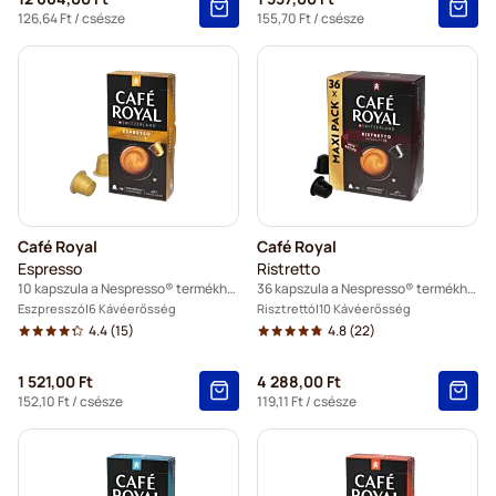
126,64 Ft
/ csésze
155,70 Ft
/ csésze
Café Royal
Café Royal
Espresso
Ristretto
10 kapszula a Nespresso® termékhez
36 kapszula a Nespresso® termékhez
Eszpresszó
6 Kávéerősség
Risztrettó
10 Kávéerősség
4.4
(15)
4.8
(22)
1 521,00 Ft
4 288,00 Ft
152,10 Ft
/ csésze
119,11 Ft
/ csésze