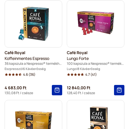
Café Royal
Café Royal
Koffeinmentes Espresso
Lungo Forte
36 kapszula a Nespresso® termékhez
100 kapszula a Nespresso® termékhez
Eszpresszó
6 Kávéerősség
Lungo
8 Kávéerősség
4.6
(36)
4.7
(41)
4 683,00 Ft
12 840,00 Ft
130,08 Ft
/ csésze
128,40 Ft
/ csésze