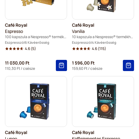
Café Royal
Café Royal
Espresso
Vanília
100 kapszula a Nespresso® termékhez
10 kapszula a Nespresso® termékhez
Eszpresszó
6 Kávéerősség
Eszpresszó
4 Kávéerősség
4.6
(5)
4.6
(115)
11 030,00 Ft
1 596,00 Ft
110,30 Ft
/ csésze
159,60 Ft
/ csésze
Café Royal
Café Royal
Lungo
Koffeinmentes Espresso