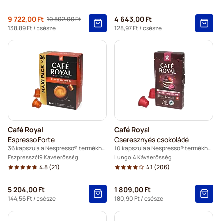
Regular Price
9 722,00 Ft
4 643,00 Ft
10 802,00 Ft
As low as
138,89 Ft
/ csésze
128,97 Ft
/ csésze
Café Royal
Café Royal
Espresso Forte
Cseresznyés csokoládé
36 kapszula a Nespresso® termékhez
10 kapszula a Nespresso® termékhez
Eszpresszó
9 Kávéerősség
Lungo
4 Kávéerősség
4.8
(21)
4.1
(206)
5 204,00 Ft
1 809,00 Ft
144,56 Ft
/ csésze
180,90 Ft
/ csésze