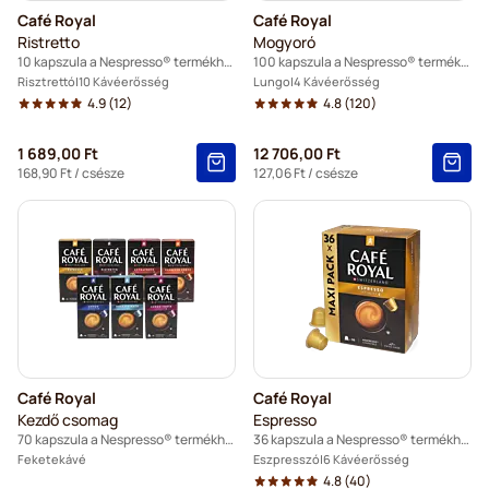
Café Royal
Café Royal
Ristretto
Mogyoró
10 kapszula a Nespresso® termékhez
100 kapszula a Nespresso® termékhez
Risztrettó
10 Kávéerősség
Lungo
4 Kávéerősség
4.9
(12)
4.8
(120)
1 689,00 Ft
12 706,00 Ft
168,90 Ft
/ csésze
127,06 Ft
/ csésze
Café Royal
Café Royal
Kezdő csomag
Espresso
70 kapszula a Nespresso® termékhez
36 kapszula a Nespresso® termékhez
Feketekávé
Eszpresszó
6 Kávéerősség
4.8
(40)