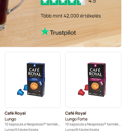
Café Royal
Café Royal
Lungo
Lungo Forte
10 kapszula a Nespresso® termékhez
10 kapszula a Nespresso® termékhez
Lungo
5 Kávéerősség
Lungo
8 Kávéerősség