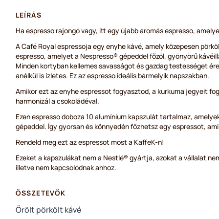
LEÍRÁS
Ha espresso rajongó vagy, itt egy újabb aromás espresso, amely
A Café Royal espressoja egy enyhe kávé, amely közepesen pörköl
espresso, amelyet a Nespresso® gépeddel főzöl, gyönyörű kávéilla
Minden kortyban kellemes savasságot és gazdag testességet érez
anélkül is ízletes. Ez az espresso ideális bármelyik napszakban.
Amikor ezt az enyhe espressot fogyasztod, a kurkuma jegyeit fogod
harmonizál a csokoládéval.
Ezen espresso doboza 10 alumínium kapszulát tartalmaz, amelye
gépeddel. Így gyorsan és könnyedén főzhetsz egy espressot, ami
Rendeld meg ezt az espressot most a KaffeK-n!
Ezeket a kapszulákat nem a Nestlé® gyártja, azokat a vállalat ne
illetve nem kapcsolódnak ahhoz.
ÖSSZETEVŐK
Őrölt pörkölt kávé