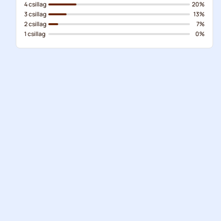
4 csillag
20%
3 csillag
13%
2 csillag
7%
1 csillag
0%