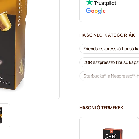
HASONLÓ KATEGÓRIÁK
Friends eszpresszó típusú 
L’OR eszpresszó típusú kap
Starbucks® a Nespresso®-
Lungo-kapszulák Nespress
Tartozékok a Nespresso®-h
HASONLÓ TERMÉKEK
Vízkőoldás és tisztítás Nes
Segafredo kapszulák Nespr