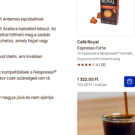
Café René kapszulák Nespr
Caffè Borbone kapszulák N
et érdemes kipróbálnod.
t Arabica babokból készül. Az
Gevalia kapszulák Nespres
ttal töltheti meg a szobát.
hetsz, amely tejjel vagy
Café Royal
Belmio kapszulák Nespress
Espresso Forte
10 kapszula a Nespresso® termékhez
 ízlelni, ami kiválóan
Friele kapszulák Nespresso
Eszpresszó
9 Kávéerősség
4.1
(
9
)
Garibaldi kapszulák Nespre
k kompatibilisek a Nespresso®
kor csak szükséged van rá.
1 322,00 Ft
Tonino Lamborghini kapszu
132,20 Ft
/ csésze
m hagyja jóvá és nem ajánlja,
Café Royal kapszulák Nesp