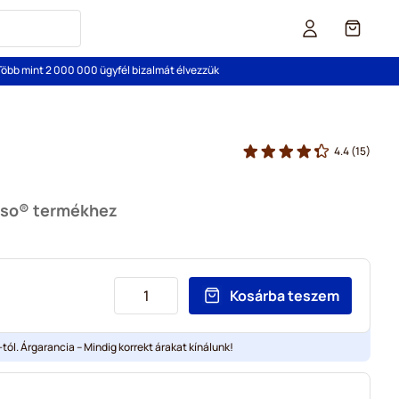
Cart
Több mint 2 000 000 ügyfél bizalmát élvezzük
4.4
(15)
sso® termékhez
Kosárba teszem
tól. Árgarancia – Mindig korrekt árakat kínálunk!