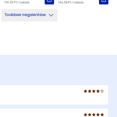
110,30 Ft
/ csésze
144,56 Ft
/ csésze
Továbbiak megjelenítése