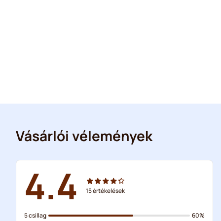
Vásárlói vélemények
4.4
15
értékelések
5 csillag
60%