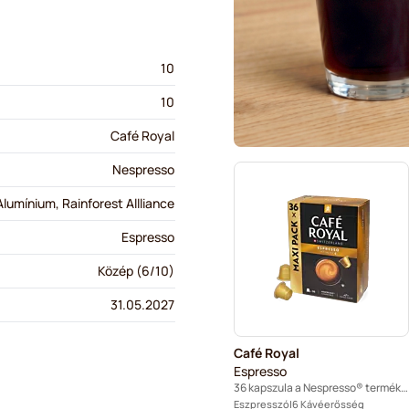
10
10
Café Royal
Nespresso
Alumínium, Rainforest Allliance
Espresso
Közép (6/10)
31.05.2027
Café Royal
Espresso
36 kapszula a Nespresso® termékhez
Eszpresszó
6 Kávéerősség