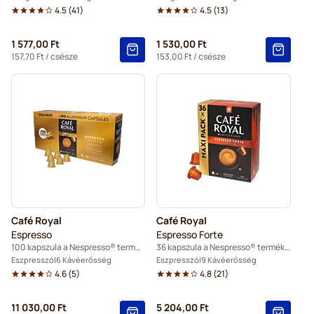
4.5
(
41
)
4.5
(
13
)
1 577,00 Ft
1 530,00 Ft
157,70 Ft
/ csésze
153,00 Ft
/ csésze
Café Royal
Café Royal
Espresso
Espresso Forte
100 kapszula a Nespresso® termékhez
36 kapszula a Nespresso® termékhez
Eszpresszó
6 Kávéerősség
Eszpresszó
9 Kávéerősség
4.6
(
5
)
4.8
(
21
)
11 030,00 Ft
5 204,00 Ft