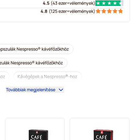
4.5
(
43 ezer+
vélemények
)
4.8
(
125 ezer+
vélemények
)
kapszulák Nespresso® kávéfőzőkhöz
szulák Nespresso® kávéfőzőkhöz
hoz
Kávégépek a Nespresso®-hoz
Továbbiak megjelenítése
o®-hoz
illy kapszulák Nespresso® kávéfőzőkhöz
oz
Kiegészítő termékek és finomságok Nespresso®-hoz
presso®-hoz
L’OR kapszulák Nespresso® kávéfőzőkhöz
esso® kávéfőzőkhöz