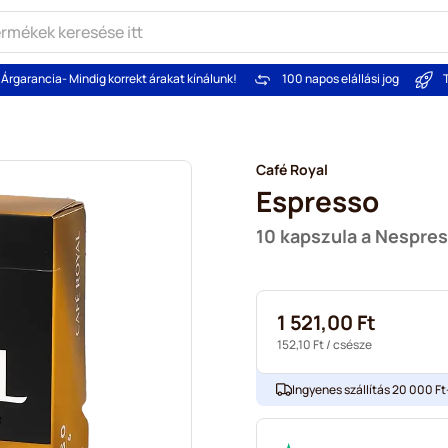
Árgarancia
- Mindig korrekt árakat kínálunk!
100 napos elállási jog
Café Royal
Espresso
10 kapszula a Nespre
1 521,00 Ft
152,10 Ft
/ csésze
Ingyenes szállítás 20 000 Ft-