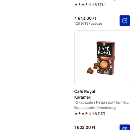
4.8
(
39
)
4 643,00 Ft
128,97 Ft
/ csésze
Café Royal
Karamell
10 kapszula a Nespresso® termékhez
Eszpresszó
4 Kávéerősség
4.6
(
117
)
1 602,00 Ft