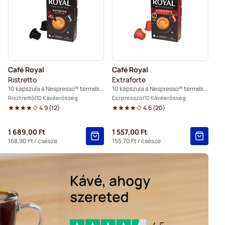
esso® kávéfőzőkhöz
espresso® kávéfőzőkhöz
Kapszulák Nespresso®-hoz
so® kávéfőzőkhöz
Café Royal
Café Royal
o® kávéfőzőkhöz
Ristretto
Extraforte
10 kapszula a Nespresso® termékhez
10 kapszula a Nespresso® termékhez
® kávéfőzőkhöz
Risztrettó
10 Kávéerősség
Eszpresszó
10 Kávéerősség
4.9
(
12
)
4.6
(
20
)
sso® kávéfőzőkhöz
1 689,00 Ft
1 557,00 Ft
lák Nespresso® kávéfőzőkhöz
168,90 Ft
/ csésze
155,70 Ft
/ csésze
resso® kávéfőzőkhöz