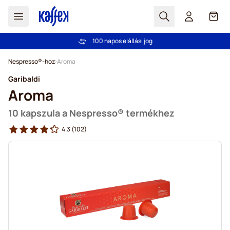
Search
Cart
100 napos elállási jog
Ingyenes szállítás 20 000 Ft-tól
Ugrás a tartalomhoz
Nespresso®-hoz
Aroma
Garibaldi
Aroma
10 kapszula a Nespresso® termékhez
4.3
(102)