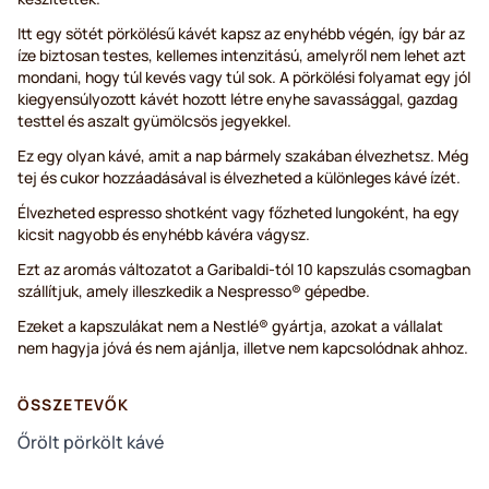
Itt egy sötét pörkölésű kávét kapsz az enyhébb végén, így bár az
íze biztosan testes, kellemes intenzitású, amelyről nem lehet azt
mondani, hogy túl kevés vagy túl sok. A pörkölési folyamat egy jól
kiegyensúlyozott kávét hozott létre enyhe savassággal, gazdag
testtel és aszalt gyümölcsös jegyekkel.
Ez egy olyan kávé, amit a nap bármely szakában élvezhetsz. Még
tej és cukor hozzáadásával is élvezheted a különleges kávé ízét.
Élvezheted espresso shotként vagy főzheted lungoként, ha egy
kicsit nagyobb és enyhébb kávéra vágysz.
Ezt az aromás változatot a Garibaldi-tól 10 kapszulás csomagban
szállítjuk, amely illeszkedik a Nespresso® gépedbe.
Ezeket a kapszulákat nem a Nestlé® gyártja, azokat a vállalat
nem hagyja jóvá és nem ajánlja, illetve nem kapcsolódnak ahhoz.
ÖSSZETEVŐK
Őrölt pörkölt kávé