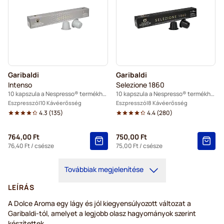
Garibaldi
Garibaldi
Intenso
Selezione 1860
10 kapszula a Nespresso® termékhez
10 kapszula a Nespresso® termékhez
Eszpresszó
10 Kávéerősség
Eszpresszó
8 Kávéerősség
4.3
(
135
)
4.4
(
280
)
764,00 Ft
750,00 Ft
76,40 Ft
/ csésze
75,00 Ft
/ csésze
Továbbiak megjelenítése
LEÍRÁS
A Dolce Aroma egy lágy és jól kiegyensúlyozott változat a
Garibaldi-tól, amelyet a legjobb olasz hagyományok szerint
készítettek.