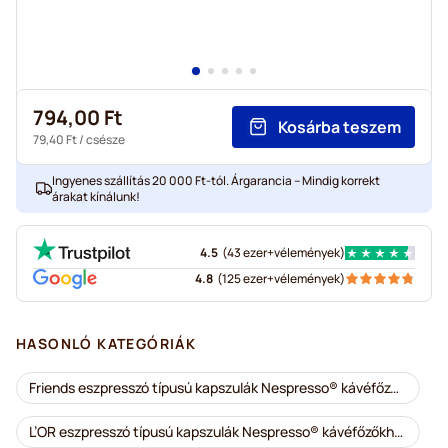
794,00 Ft
Kosárba teszem
79,40 Ft
/ csésze
Ingyenes szállítás 20 000 Ft-tól. Árgarancia – Mindig korrekt
árakat kínálunk!
4.5
(
43 ezer+
vélemények
)
4.8
(
125 ezer+
vélemények
)
HASONLÓ KATEGÓRIÁK
Friends eszpresszó típusú kapszulák Nespresso® kávéfőzőkhöz
L’OR eszpresszó típusú kapszulák Nespresso® kávéfőzőkhöz