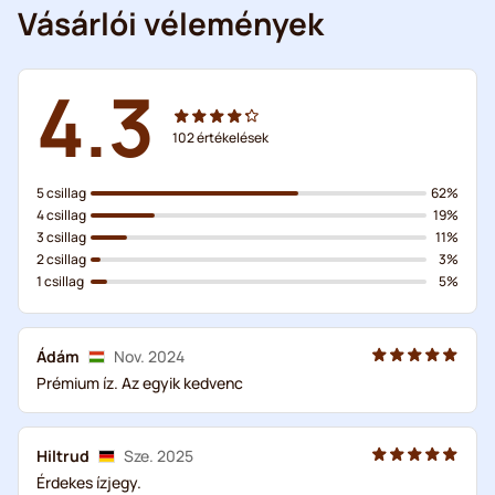
Vásárlói vélemények
4.3
102
értékelések
5 csillag
62%
4 csillag
19%
3 csillag
11%
2 csillag
3%
1 csillag
5%
Ádám
Nov. 2024
Prémium íz. Az egyik kedvenc
Hiltrud
Sze. 2025
Érdekes ízjegy.