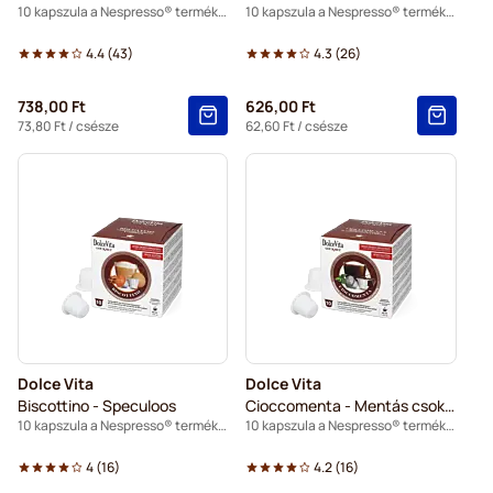
10 kapszula a Nespresso® termékhez
10 kapszula a Nespresso® termékhez
4.4
(
43
)
4.3
(
26
)
738,00 Ft
626,00 Ft
73,80 Ft
/ csésze
62,60 Ft
/ csésze
Dolce Vita
Dolce Vita
Biscottino - Speculoos
Cioccomenta - Mentás csokoládé
10 kapszula a Nespresso® termékhez
10 kapszula a Nespresso® termékhez
4
(
16
)
4.2
(
16
)