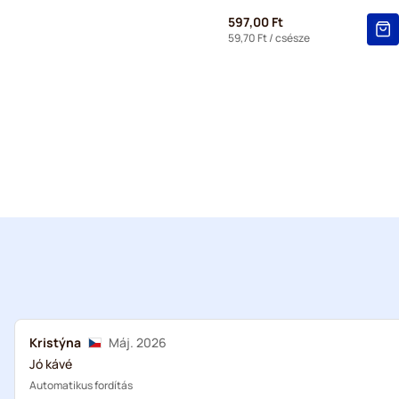
597,00 Ft
59,70 Ft
/ csésze
Kristýna
Máj. 2026
Jó kávé
Automatikus fordítás