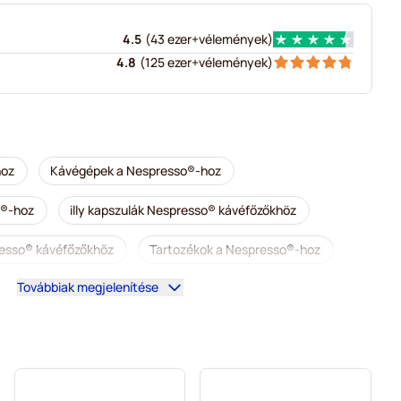
4.5
(
43 ezer+
vélemények
)
4.8
(
125 ezer+
vélemények
)
hoz
Kávégépek a Nespresso®-hoz
o®-hoz
illy kapszulák Nespresso® kávéfőzőkhöz
resso® kávéfőzőkhöz
Tartozékok a Nespresso®-hoz
Továbbiak megjelenítése
nomságok Nespresso®-hoz
presso®-hoz
L’OR kapszulák Nespresso® kávéfőzőkhöz
esso® kávéfőzőkhöz