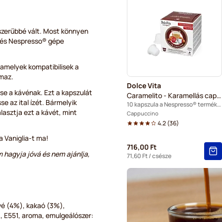
Café René kapszulák Nespr
Caffè Borbone kapszulák N
szerűbbé vált. Most könnyen
a és Nespresso® gépe
Gevalia kapszulák Nespres
, amelyek kompatibilisek a
Belmio kapszulák Nespress
lmaz.
Dolce Vita
Friele kapszulák Nespresso
ése a kávénak. Ezt a kapszulát
Caramelito - Karamellás cappuccino
e az ital ízét. Bármelyik
10 kapszula a Nespresso® termékhez
asztja ezt a kávét, mint
Garibaldi kapszulák Nespre
Cappuccino
4.2
(
36
)
Tonino Lamborghini kapszu
a Vaniglia-t ma!
716,00 Ft
m hagyja jóvá és nem ajánlja,
Koffeinmentes kávékapszul
71,60 Ft
/ csésze
ávé (4%), kakaó (3%),
, E551, aroma, emulgeálószer: