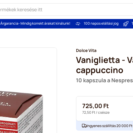
Árgarancia
- Mindig korrekt árakat kínálunk!
100 napos elállási jog
Dolce Vita
Vaniglietta - V
cappuccino
10 kapszula a Nespre
725,00 Ft
72,50 Ft
/ csésze
Ingyenes szállítás 20 000 Ft-