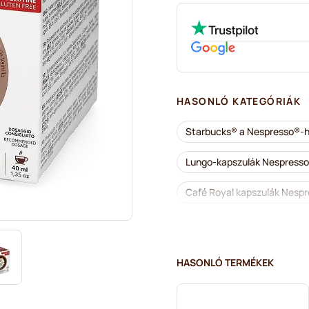
HASONLÓ KATEGÓRIÁK
Starbucks® a Nespresso®-
Lungo-kapszulák Nespress
Café Royal kapszulák Nesp
Kiegészítő termékek és fi
Vízkőoldás és tisztítás Nes
HASONLÓ TERMÉKEK
Segafredo kapszulák Nespr