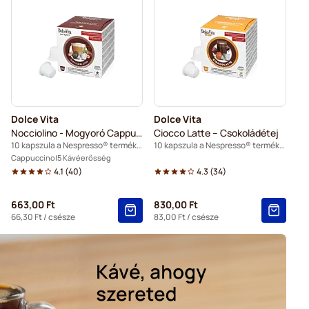
esso® kávéfőzőkhöz
espresso® kávéfőzőkhöz
Kapszulák Nespresso®-hoz
so® kávéfőzőkhöz
o® kávéfőzőkhöz
Dolce Vita
Dolce Vita
® kávéfőzőkhöz
Nocciolino - Mogyoró Cappuccino
Ciocco Latte – Csokoládétej
10 kapszula a Nespresso® termékhez
10 kapszula a Nespresso® termékhez
sso® kávéfőzőkhöz
Cappuccino
5 Kávéerősség
4.1
(
40
)
4.3
(
34
)
lák Nespresso® kávéfőzőkhöz
Nespresso®-hoz
663,00 Ft
830,00 Ft
ák Nespresso® kávéfőzőkhöz
66,30 Ft
/ csésze
83,00 Ft
/ csésze