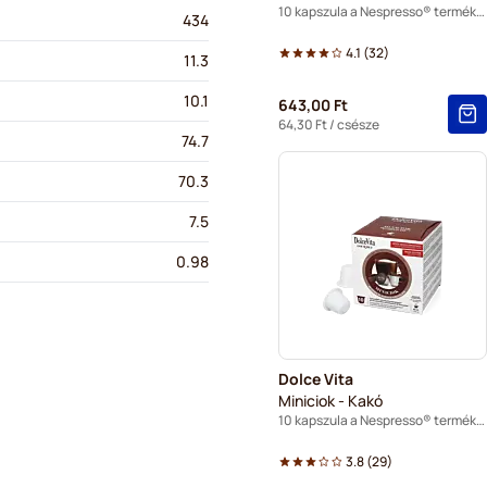
10 kapszula a Nespresso® termékhez
434
4.1
(
32
)
11.3
10.1
643,00 Ft
64,30 Ft
/ csésze
74.7
70.3
7.5
0.98
Dolce Vita
Miniciok - Kakó
10 kapszula a Nespresso® termékhez
3.8
(
29
)