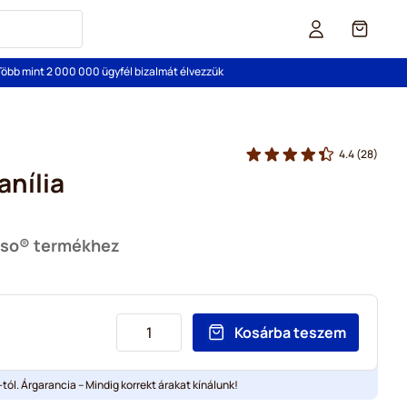
Cart
Több mint 2 000 000 ügyfél bizalmát élvezzük
4.4
(28)
anília
sso® termékhez
Kosárba teszem
tól. Árgarancia – Mindig korrekt árakat kínálunk!