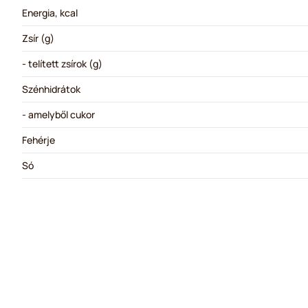
Energia, kcal
Zsír (g)
- telített zsírok (g)
Szénhidrátok
- amelyből cukor
Fehérje
Só