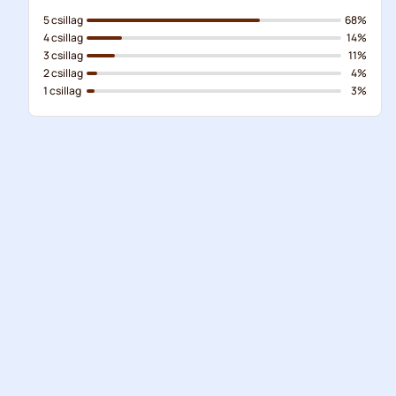
5 csillag
68%
4 csillag
14%
3 csillag
11%
2 csillag
4%
1 csillag
3%