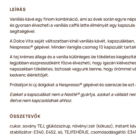
LEÍRÁS
Vaníliás kávé egy finom kombináció, ami az évek során egyre nép
és gyorsan élvezheti a vaníliás caffè latte élményét egy kapszul
segítségével.
A Dolce Vita saját változatban kínál vaníliás kávét, kapszulákban
Nespresso® gépével. Minden Vaniglia csomag 10 kapszulát tarta
A tej krémes állaga és a vanília különleges íze tökéletes kiegészít
legjobban eszpresszóként főzve élvezheti, hogy igazán kiélvezhess
napszakban tökéletes, biztosak vagyunk benne, hogy örömmel vál
kedvenc élénkítőjét.
Próbáljon ki új dolgokat a Nespresso® gépével és szerezze be ezt 
Ezeket a kapszulákat nem a Nestlé® gyártja, azokat a vállalat ne
illetve nem kapcsolódnak ahhoz.
ÖSSZETEVŐK
cukor, sovány TEJ, glükózszirup, növényi zsír (kókusz), instant k
stabilizátor: E340, E452, só, TEJFEHÉRJE, csomósodásgátló: E341