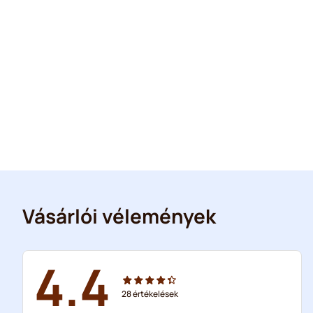
Vásárlói vélemények
4.4
28
értékelések