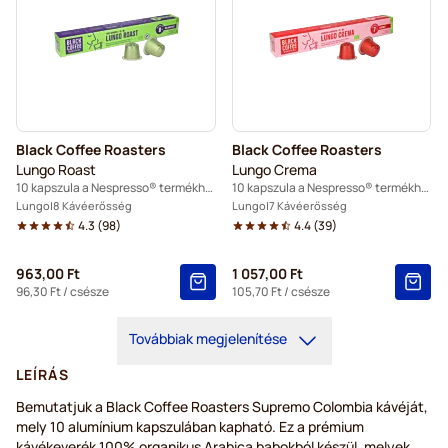
Black Coffee Roasters
Black Coffee Roasters
Lungo Roast
Lungo Crema
10 kapszula a Nespresso® termékhez
10 kapszula a Nespresso® termékhez
Lungo
8 Kávéerősség
Lungo
7 Kávéerősség
4.3
(
98
)
4.4
(
39
)
963,00 Ft
1 057,00 Ft
96,30 Ft
/ csésze
105,70 Ft
/ csésze
Továbbiak megjelenítése
LEÍRÁS
Bemutatjuk a Black Coffee Roasters Supremo Colombia kávéját,
mely 10 alumínium kapszulában kapható. Ez a prémium
kávékeverék 100% organikus Arabica babokból készül, melyek