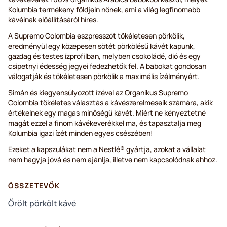
Kolumbia termékeny földjein nőnek, ami a világ legfinomabb
kávéinak előállításáról híres.
A Supremo Colombia eszpresszót tökéletesen pörkölik,
eredményül egy közepesen sötét pörkölésű kávét kapunk,
gazdag és testes ízprofilban, melyben csokoládé, dió és egy
csipetnyi édesség jegyei fedezhetők fel. A babokat gondosan
válogatják és tökéletesen pörkölik a maximális ízélményért.
Simán és kiegyensúlyozott ízével az Organikus Supremo
Colombia tökéletes választás a kávészerelmeseik számára, akik
értékelnek egy magas minőségű kávét. Miért ne kényeztetné
magát ezzel a finom kávékeverékkel ma, és tapasztalja meg
Kolumbia igazi ízét minden egyes csészében!
Ezeket a kapszulákat nem a Nestlé® gyártja, azokat a vállalat
nem hagyja jóvá és nem ajánlja, illetve nem kapcsolódnak ahhoz.
ÖSSZETEVŐK
Őrölt pörkölt kávé