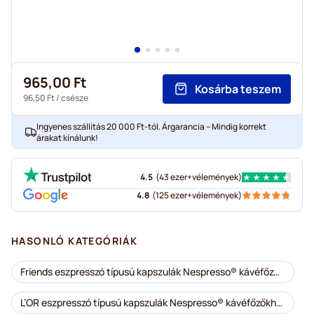
965,00 Ft
Kosárba teszem
96,50 Ft
/ csésze
Ingyenes szállítás 20 000 Ft-tól. Árgarancia – Mindig korrekt
árakat kínálunk!
4.5
(
43 ezer+
vélemények
)
4.8
(
125 ezer+
vélemények
)
HASONLÓ KATEGÓRIÁK
Friends eszpresszó típusú kapszulák Nespresso® kávéfőzőkhöz
L’OR eszpresszó típusú kapszulák Nespresso® kávéfőzőkhöz