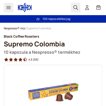
Search
Cart
100 napos elállási jog
Ingyenes szállítás 20 000 Ft-tól
Ugrás a tartalomhoz
Nespresso®-hoz
Supremo Colombia
Black Coffee Roasters
Supremo Colombia
10 kapszula a Nespresso® termékhez
4.5
(55)