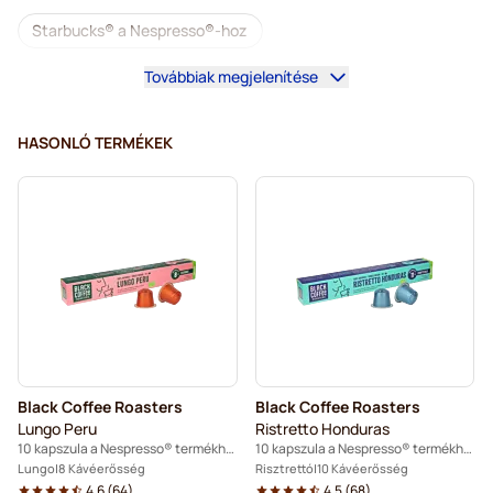
Starbucks® a Nespresso®-hoz
Továbbiak megjelenítése
Kávégépek a Nespresso®-hoz
Lungo-kapszulák Nespresso®-hoz
HASONLÓ TERMÉKEK
illy kapszulák Nespresso® kávéfőzőkhöz
Café Royal kapszulák Nespresso® kávéfőzőkhöz
Tartozékok a Nespresso®-hoz
Kiegészítő termékek és finomságok Nespresso®-hoz
Vízkőoldás és tisztítás Nespresso®-hoz
Black Coffee Roasters
Black Coffee Roasters
L’OR kapszulák Nespresso® kávéfőzőkhöz
Lungo Peru
Ristretto Honduras
10 kapszula a Nespresso® termékhez
10 kapszula a Nespresso® termékhez
Segafredo kapszulák Nespresso® kávéfőzőkhöz
Lungo
8 Kávéerősség
Risztrettó
10 Kávéerősség
4.6
(
64
)
4.5
(
68
)