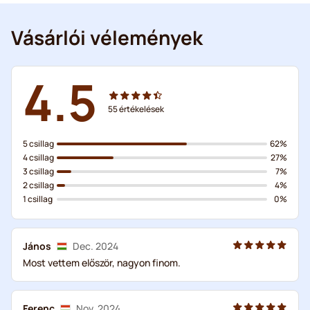
Vásárlói vélemények
4.5
55
értékelések
5 csillag
62%
4 csillag
27%
3 csillag
7%
2 csillag
4%
1 csillag
0%
János
Dec. 2024
Most vettem először, nagyon finom.
Ferenc
Nov. 2024