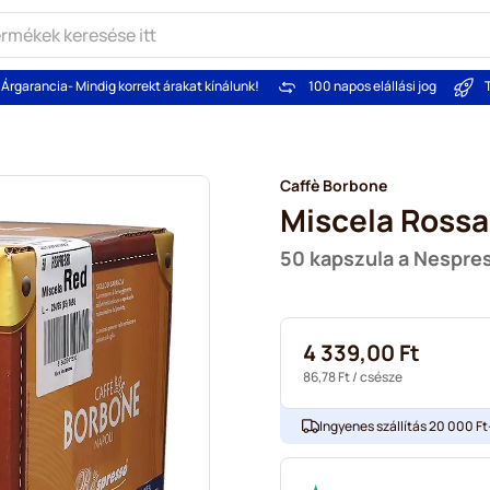
Árgarancia
- Mindig korrekt árakat kínálunk!
100 napos elállási jog
Caffè Borbone
Miscela Rossa
50 kapszula a Nespr
4 339,00 Ft
86,78 Ft
/ csésze
Ingyenes szállítás 20 000 Ft-