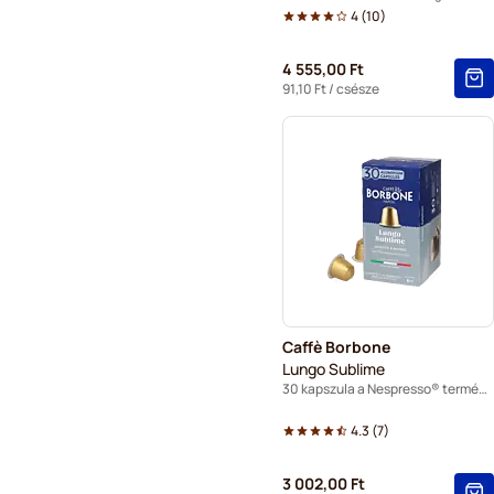
4
(
10
)
4 555,00 Ft
91,10 Ft
/ csésze
Caffè Borbone
Lungo Sublime
30 kapszula a Nespresso® termékhez
4.3
(
7
)
3 002,00 Ft