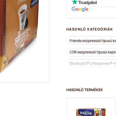
HASONLÓ KATEGÓRIÁK
Friends eszpresszó típusú 
L’OR eszpresszó típusú kap
Starbucks® a Nespresso®-
Lungo-kapszulák Nespress
Café Royal kapszulák Nesp
HASONLÓ TERMÉKEK
Kiegészítő termékek és fi
Vízkőoldás és tisztítás Nes