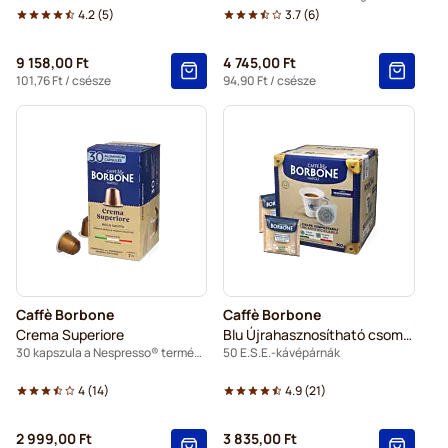
4.2
(
5
)
3.7
(
6
)
9 158,00 Ft
4 745,00 Ft
101,76 Ft
/ csésze
94,90 Ft
/ csésze
Caffè Borbone
Caffè Borbone
Crema Superiore
Blu Újrahasznosítható csomagolás
30 kapszula a Nespresso® termékhez
50 E.S.E.-kávépárnák
4
(
14
)
4.9
(
21
)
2 999,00 Ft
3 835,00 Ft