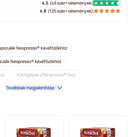
4.5
(
43 ezer+
vélemények
)
4.8
(
125 ezer+
vélemények
)
kapszulák Nespresso® kávéfőzőkhöz
szulák Nespresso® kávéfőzőkhöz
hoz
Kávégépek a Nespresso®-hoz
Továbbiak megjelenítése
o®-hoz
illy kapszulák Nespresso® kávéfőzőkhöz
resso® kávéfőzőkhöz
Tartozékok a Nespresso®-hoz
nomságok Nespresso®-hoz
presso®-hoz
L’OR kapszulák Nespresso® kávéfőzőkhöz