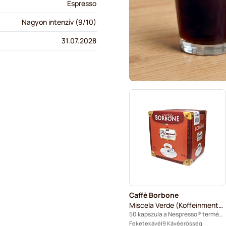
Espresso
Nagyon intenzív (9/10)
31.07.2028
Caffè Borbone
Miscela Verde (Koffeinmentes)
50 kapszula a Nespresso® termékhez
Feketekávé
9 Kávéerősség