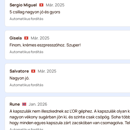
Sergio Miguel
Már. 2025
5 csillag nagyon jó és gyors
Automatikus fordítás
Gisela
Már. 2025
Finom, krémes eszpresszóhoz. Szuper!
Automatikus fordítás
Salvatore
Már. 2025
Nagyon jó.
Automatikus fordítás
Rune
Jan. 2026
A kapszulák nem illeszkednek az L'OR géphez. A kapszulák olyan k
nagyon vékony sugárban jön ki, és szinte csak csöpög. Soha tö
hogy minden egyes kapszula zárt zacskóban van csomagolva. Telj
Automatikus fordítás