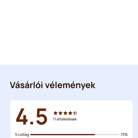
Vásárlói vélemények
4.5
11
értékelések
5 csillag
73%