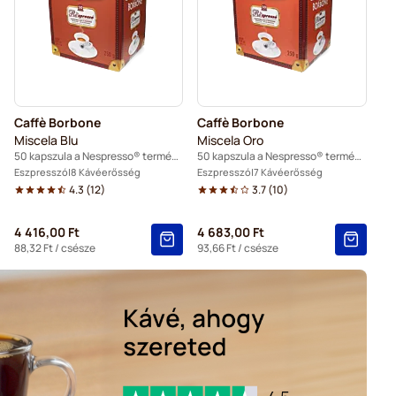
esso® kávéfőzőkhöz
esso® kávéfőzőkhöz
Kapszulák Nespresso®-hoz
so® kávéfőzőkhöz
Caffè Borbone
Caffè Borbone
o® kávéfőzőkhöz
Miscela Blu
Miscela Oro
50 kapszula a Nespresso® termékhez
50 kapszula a Nespresso® termékhez
® kávéfőzőkhöz
Eszpresszó
8 Kávéerősség
Eszpresszó
7 Kávéerősség
4.3
(
12
)
3.7
(
10
)
sso® kávéfőzőkhöz
4 416,00 Ft
4 683,00 Ft
lák Nespresso® kávéfőzőkhöz
88,32 Ft
/ csésze
93,66 Ft
/ csésze
espresso® kávéfőzőkhöz