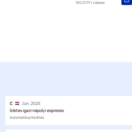
100,07 Ft
/ csésze
C
Jún. 2025
Ízletes igazi nápolyi espresso
Automatikus fordítás