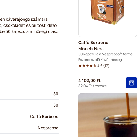
Segafredo kapszulák Nespr
Café René kapszulák Nespr
nden kávérajongó számára
 csokoládét és pirítóst idéző
 be 50 kapszula minőségi olasz
Gevalia kapszulák Nespres
Caffè Borbone
Belmio kapszulák Nespress
Miscela Nera
50 kapszula a Nespresso® termékhez
Friele kapszulák Nespresso
Eszpresszó
9 Kávéerősség
4.6
(
17
)
Garibaldi kapszulák Nespre
4 102,00 Ft
Tonino Lamborghini kapszu
82,04 Ft
/ csésze
50
Caffè Borbone kapszulák N
50
Caffè Borbone
Nespresso