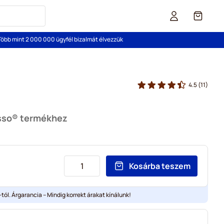
Cart
Több mint 2 000 000 ügyfél bizalmát élvezzük
4.5
(11)
esso® termékhez
Kosárba teszem
tól. Árgarancia – Mindig korrekt árakat kínálunk!