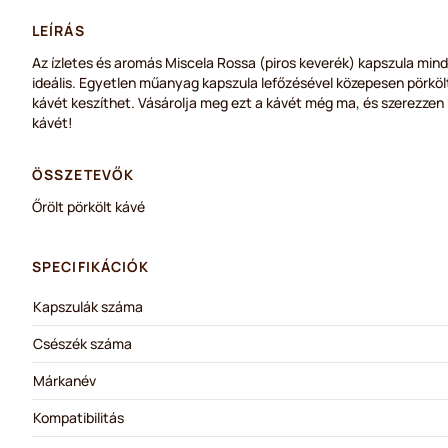
LEÍRÁS
Az ízletes és aromás Miscela Rossa (piros keverék) kapszula mi
ideális. Egyetlen műanyag kapszula lefőzésével közepesen pörkölt,
kávét keszíthet. Vásárolja meg ezt a kávét még ma, és szerezzen
kávét!
ÖSSZETEVŐK
Őrölt pörkölt kávé
SPECIFIKÁCIÓK
Kapszulák száma
Csészék száma
Márkanév
Kompatibilitás