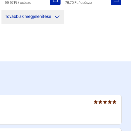
99,97 Ft
/ csésze
76,70 Ft
/ csésze
Továbbiak megjelenítése