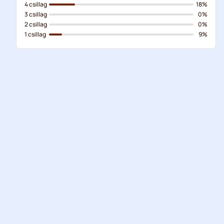
4 csillag
18%
3 csillag
0%
2 csillag
0%
1 csillag
9%