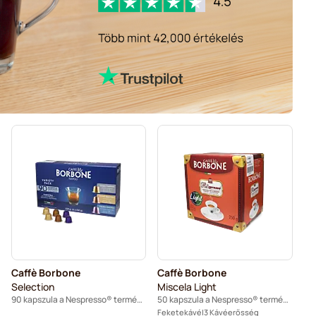
Caffè Borbone
Caffè Borbone
Selection
Miscela Light
90 kapszula a Nespresso® termékhez
50 kapszula a Nespresso® termékhez
Feketekávé
3 Kávéerősség