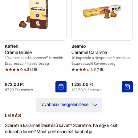
KaffeK
Belmio
Crème Brûlée
Caramel Caramba
10 kapszula a Nespresso® termékhez
10 kapszula a Nespresso® termékhez
Eszpresszó
4 Kávéerősség
Eszpresszó
6 Kávéerősség
4.3
(
515
)
4.3
(
115
)
872,00 Ft
1 225,00 Ft
87,20 Ft
/ csésze
122,50 Ft
/ csésze
Továbbiak megjelenítése
LEÍRÁS
Szereti a karamell ízesítésű kávét? Szeretné, ha egy kicsit
édesebb lenne? Most pontosan ezt kaphatja!