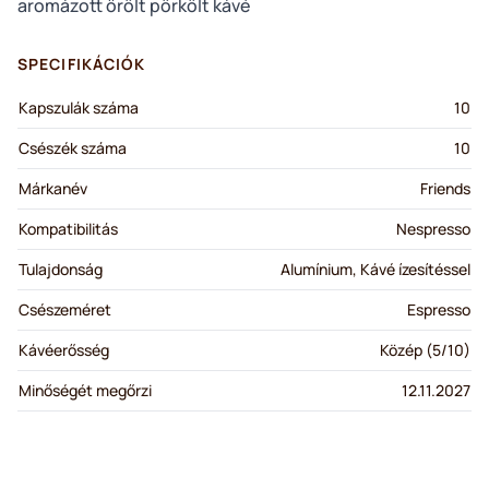
aromázott őrölt pörkölt kávé
SPECIFIKÁCIÓK
Kapszulák száma
10
Csészék száma
10
Márkanév
Friends
Kompatibilitás
Nespresso
Tulajdonság
Alumínium, Kávé ízesítéssel
Csészeméret
Espresso
Kávéerősség
Közép (5/10)
Minőségét megőrzi
12.11.2027