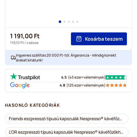
1 191,00 Ft
Kosárba teszem
119,10 Ft
/ csésze
Ingyenes szállítás 20 000 Ft-tól. Árgarancia – Mindig korrekt
árakat kínálunk!
4.5
(
43 ezer+
vélemények
)
4.8
(
125 ezer+
vélemények
)
HASONLÓ KATEGÓRIÁK
Friends eszpresszó típusú kapszulák Nespresso® kávéfőzőkhöz
L’OR eszpresszó típusú kapszulák Nespresso® kávéfőzőkhöz