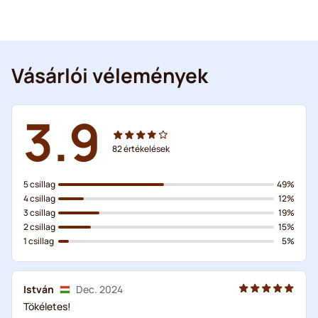
Vásárlói vélemények
3.9
82
értékelések
5 csillag
49%
4 csillag
12%
3 csillag
19%
2 csillag
15%
1 csillag
5%
István
Dec. 2024
Tökéletes!