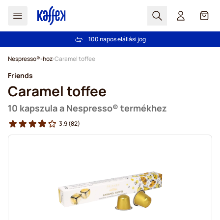
Search
Cart
100 napos elállási jog
Ingyenes szállítás 20 000 Ft-tól
Ugrás a tartalomhoz
Nespresso®-hoz
Caramel toffee
Friends
Caramel toffee
10 kapszula a Nespresso® termékhez
3.9
(82)