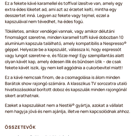
Ez a fekete kávé karamellel és toffival ízesítve van, amely egy
extra édes löketet ad, ami azt az érzetet kelti, mintha egy
desszertet inná. Legyen az fekete vagy tejmel, ezzel a
kapszulával nem tévedhet, ha édes fogú.
Tökéletes, amikor vendégei vannak, vagy amikor délutáni
finomságot szeretne, minden karamell toffi kávé dobozban 10
alumínium kapszula található, amely kompatibilis a Nespresso®
géppel. Helyezze be a kapszulát, válassza ki, hogy espressót
vagy lungot szeretne-e, és főzze meg! Egy szempillantás alatt
olyan kávét kap, amely édesen illik és bűnösen ízlik – de csak
fekete kávét iszik, így nem kell aggódnia a cukorbevitel miatt!
Ez a kávé nemcsak finom, de a csomagolása is álom minden
Barátok show rajongó számára. A klasszikus TV sorozatra utaló
hivatkozásokkal borított doboz és kapszulák minden rajongónál
sikert arathatnak.
Ezeket a kapszulákat nem a Nestlé® gyártja, azokat a vállalat
nem hagyja jóvá és nem ajánlja, illetve nem kapcsolódnak ahhoz.
ÖSSZETEVŐK