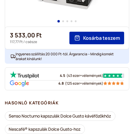
3 533,00 Ft
Kosárba teszem
117,77 Ft
/ csésze
Ingyenes szállítás 20 000 Ft-tól. Árgarancia – Mindig korrekt
árakat kínálunk!
4.5
(
43 ezer+
vélemények
)
4.8
(
125 ezer+
vélemények
)
HASONLÓ KATEGÓRIÁK
Senso Nocturno kapszulák Dolce Gusto kávéfőzőkhöz
Nescafé® kapszulák Dolce Gusto-hoz