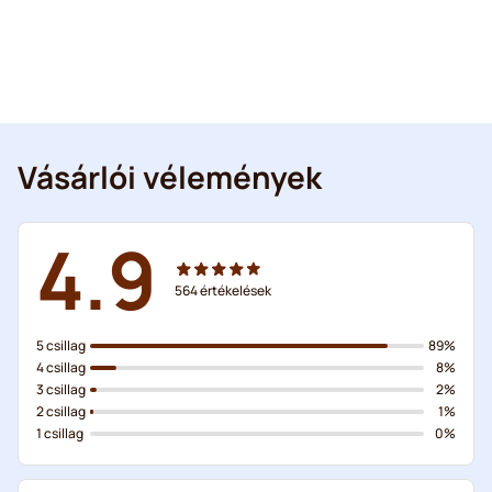
Vásárlói vélemények
4.9
564
értékelések
5 csillag
89%
4 csillag
8%
3 csillag
2%
2 csillag
1%
1 csillag
0%