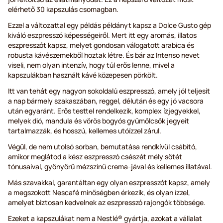
elérhető 30 kapszulás csomagban.
Ezzel a változattal egy példás példányt kapsz a Dolce Gusto gép
kiváló eszpresszó képességeiről. Mert itt egy aromás, illatos
eszpresszót kapsz, melyet gondosan válogatott arabica és
robusta kávészemekből hoztak létre. És bár az Intenso nevet
viseli, nem olyan intenzív, hogy túl erős lenne, mivel a
kapszulákban használt kávé közepesen pörkölt.
Itt van tehát egy nagyon sokoldalú eszpresszó, amely jól teljesít
a nap bármely szakaszában, reggel, délután és egy jó vacsora
után egyaránt. Erős testtel rendelkezik, komplex ízjegyekkel,
melyek dió, mandula és vörös bogyós gyümölcsök jegyeit
tartalmazzák, és hosszú, kellemes utóízzel zárul.
Végül, de nem utolsó sorban, bemutatása rendkívül csábító,
amikor meglátod a kész eszpresszó csészét mély sötét
tónusaival, gyönyörű mézszínű crema-jával és kellemes illatával.
Más szavakkal, garantáltan egy olyan eszpresszót kapsz, amely
a megszokott Nescafé minőségben érkezik, és olyan ízzel,
amelyet biztosan kedvelnek az eszpresszó rajongók többsége.
Ezeket a kapszulákat nem a Nestlé® gyártja, azokat a vállalat