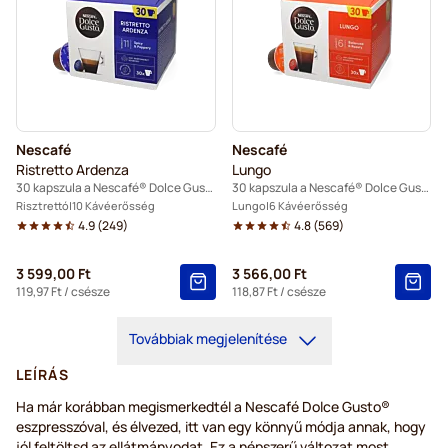
Nescafé
Nescafé
Ristretto Ardenza
Lungo
30 kapszula a Nescafé® Dolce Gusto termékhez
30 kapszula a Nescafé® Dolce Gusto termékhez
Risztrettó
10 Kávéerősség
Lungo
6 Kávéerősség
4.9
(
249
)
4.8
(
569
)
3 599,00 Ft
3 566,00 Ft
119,97 Ft
/ csésze
118,87 Ft
/ csésze
Továbbiak megjelenítése
LEÍRÁS
Ha már korábban megismerkedtél a Nescafé Dolce Gusto®
eszpresszóval, és élvezed, itt van egy könnyű módja annak, hogy
jól feltöltsd az ellátmányodat. Ez a népszerű változat most