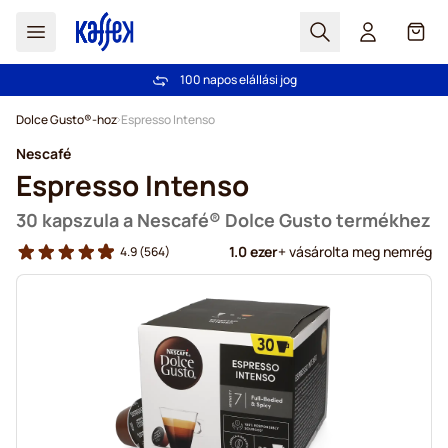
Search
Cart
100 napos elállási jog
Ingyenes szállítás 20 000 Ft-tól
Ugrás a tartalomhoz
Dolce Gusto®-hoz
Espresso Intenso
Nescafé
Espresso Intenso
30 kapszula a Nescafé® Dolce Gusto termékhez
1.0 ezer
+ vásárolta meg nemrég
4.9
(564)