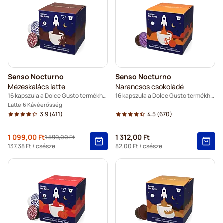
Senso Nocturno
Senso Nocturno
Mézeskalács latte
Narancsos csokoládé
16 kapszula a Dolce Gusto termékhez
16 kapszula a Dolce Gusto termékhez
Latte
6 Kávéerősség
3.9
(411)
4.5
(670)
Special Price
1 099,00 Ft
1 312,00 Ft
1 599,00 Ft
Regular Price
137,38 Ft
/ csésze
82,00 Ft
/ csésze