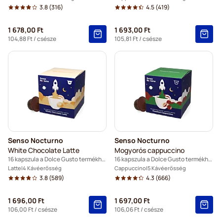
3.8
(316)
4.5
(419)
1 678,00 Ft
1 693,00 Ft
104,88 Ft
/ csésze
105,81 Ft
/ csésze
Senso Nocturno
Senso Nocturno
White Chocolate Latte
Mogyorós cappuccino
16 kapszula a Dolce Gusto termékhez
16 kapszula a Dolce Gusto termékhez
Latte
4 Kávéerősség
Cappuccino
5 Kávéerősség
3.8
(589)
4.3
(666)
1 696,00 Ft
1 697,00 Ft
106,00 Ft
/ csésze
106,06 Ft
/ csésze