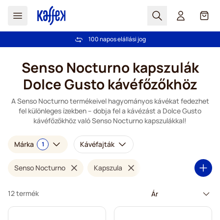
Search
Cart
100 napos elállási jog
Ingyenes szállítás 20 000 Ft-tól
Ugrás a tartalomhoz
Senso Nocturno kapszulák
Dolce Gusto kávéfőzőkhöz
A Senso Nocturno termékeivel hagyományos kávékat fedezhet
fel különleges ízekben – dobja fel a kávézást a Dolce Gusto
kávéfőzőkhöz való Senso Nocturno kapszulákkal!
Márka
Kávéfajták
1
Senso Nocturno
Kapszula
12 termék