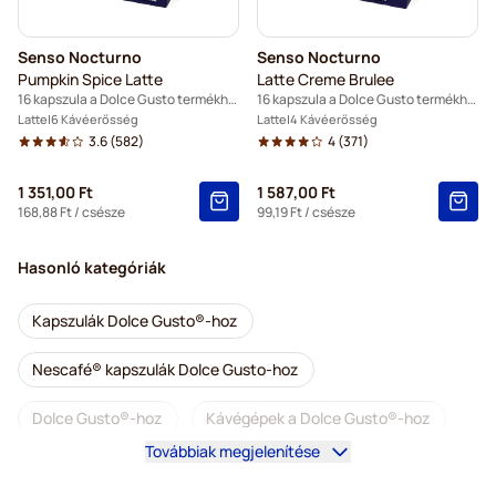
Senso Nocturno
Senso Nocturno
Pumpkin Spice Latte
Latte Creme Brulee
16 kapszula a Dolce Gusto termékhez
16 kapszula a Dolce Gusto termékhez
Latte
6 Kávéerősség
Latte
4 Kávéerősség
3.6
(582)
4
(371)
1 351,00 Ft
1 587,00 Ft
168,88 Ft
/ csésze
99,19 Ft
/ csésze
Hasonló kategóriák
Kapszulák Dolce Gusto®-hoz
Nescafé® kapszulák Dolce Gusto-hoz
Dolce Gusto®-hoz
Kávégépek a Dolce Gusto®-hoz
Továbbiak megjelenítése
Tartozékok a Dolce Gusto®-hoz