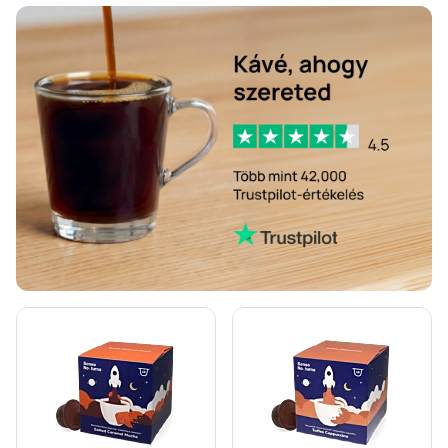
Koffeinmentes kávé Dolce Gusto kávéfőzőkhöz
Vízkőoldás és tisztítás Dolce Gusto-hoz
Segafredo kapszulák Dolce Gusto kávéfőzőkhöz
Café René kapszulák Dolce Gusto kávéfőzőkhöz
Caffè Borbone kapszulák Dolce Gusto kávéfőzőkhöz
Dolce Vita kapszulák Dolce Gusto kávéfőzőkhöz
Gimoka kapszulák Dolce Gusto kávéfőzőkhöz
Starbucks® kapszulák Dolce Gusto kávéfőzőkhöz
Kaffekapslen kávékapszulák Dolce Gusto kávéfőzőkhöz
Starbucks® Grande kávékapszulák Dolce Gusto kávéfőzőkhöz