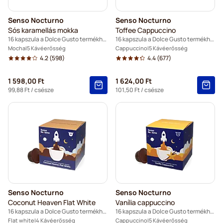
Senso Nocturno
Senso Nocturno
Sós karamellás mokka
Toffee Cappuccino
16 kapszula a Dolce Gusto termékhez
16 kapszula a Dolce Gusto termékhez
Mocha
5 Kávéerősség
Cappuccino
5 Kávéerősség
4.2
(598)
4.4
(677)
1 598,00 Ft
1 624,00 Ft
99,88 Ft
/ csésze
101,50 Ft
/ csésze
Senso Nocturno
Senso Nocturno
Coconut Heaven Flat White
Vanília cappuccino
16 kapszula a Dolce Gusto termékhez
16 kapszula a Dolce Gusto termékhez
Flat white
4 Kávéerősség
Cappuccino
5 Kávéerősség