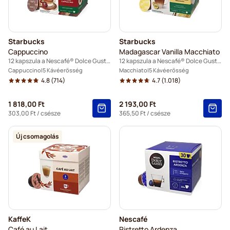
Starbucks
Starbucks
Cappuccino
Madagascar Vanilla Macchiato
12 kapszula a Nescafé® Dolce Gusto termékhez
12 kapszula a Nescafé® Dolce Gusto termékhez
Cappuccino
5 Kávéerősség
Macchiato
5 Kávéerősség
4.8
(714)
4.7
(1.018)
1 818,00 Ft
2 193,00 Ft
303,00 Ft
/ csésze
365,50 Ft
/ csésze
Új csomagolás
KaffeK
Nescafé
Café au Lait
Ristretto Ardenza