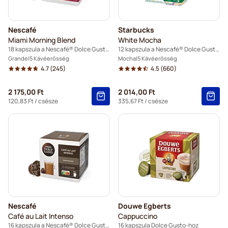
Nescafé
Starbucks
Miami Morning Blend
White Mocha
18 kapszula a Nescafé® Dolce Gusto termékhez
12 kapszula a Nescafé® Dolce Gusto termékhez
Grande
5 Kávéerősség
Mocha
5 Kávéerősség
4.7
(245)
4.5
(660)
2 175,00 Ft
2 014,00 Ft
120,83 Ft
/ csésze
335,67 Ft
/ csésze
Nescafé
Douwe Egberts
Café au Lait Intenso
Cappuccino
16 kapszula a Nescafé® Dolce Gusto termékhez
16 kapszula Dolce Gusto-hoz