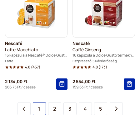
Nescafé
Nescafé
Latte Macchiato
Caffè Ginseng
16 kapszula a Nescafé® Dolce Gusto termékhez
16 kapszula a Dolce Gusto termékhez
Latte
Eszpresszó
5 Kávéerősség
4.8
(457)
4.8
(173)
2 134,00 Ft
2 554,00 Ft
266,75 Ft
/ csésze
159,63 Ft
/ csésze
You're currently reading page
Oldal
Oldal
Oldal
Oldal
1
2
3
4
5