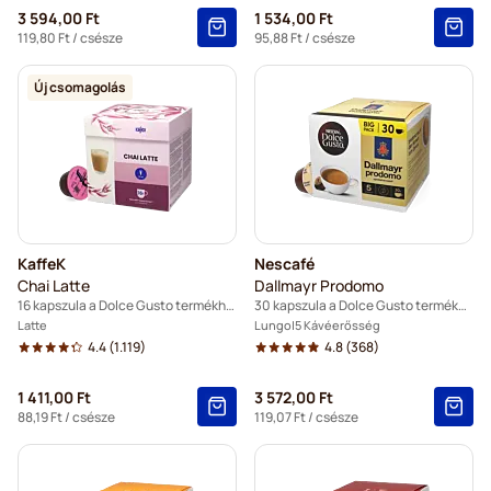
3 594,00 Ft
1 534,00 Ft
119,80 Ft
/ csésze
95,88 Ft
/ csésze
Új csomagolás
KaffeK
Nescafé
Chai Latte
Dallmayr Prodomo
16 kapszula a Dolce Gusto termékhez
30 kapszula a Dolce Gusto termékhez
Latte
Lungo
5 Kávéerősség
4.4
(1.119)
4.8
(368)
1 411,00 Ft
3 572,00 Ft
88,19 Ft
/ csésze
119,07 Ft
/ csésze