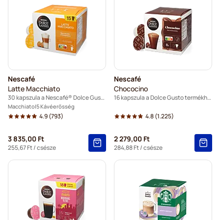
Nescafé
Nescafé
Latte Macchiato
Chococino
30 kapszula a Nescafé® Dolce Gusto termékhez
16 kapszula a Dolce Gusto termékhez
Macchiato
5 Kávéerősség
4.9
(793)
4.8
(1.225)
3 835,00 Ft
2 279,00 Ft
255,67 Ft
/ csésze
284,88 Ft
/ csésze