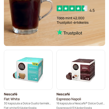
Caffè Borbone kapszulák Dolce Gusto kávéfőzőkhöz
Dolce Vita kapszulák Dolce Gusto kávéfőzőkhöz
Kapszulák Dolce Gusto®-hoz
Gimoka kapszulák Dolce Gusto kávéfőzőkhöz
Nescafé® kapszulák Dolce Gusto-hoz
Starbucks® kapszulák Dolce Gusto kávéfőzőkhöz
Senso Nocturno kapszulák Dolce Gusto kávéfőzőkhöz
Kaffekapslen kávékapszulák Dolce Gusto kávéfőzőkhöz
Starbucks® Grande kávékapszulák Dolce Gusto kávéfőzőkhöz
Nescafé
Nescafé
Flat White
Espresso Napoli
30 kapszula a Dolce Gusto termékhez
16 kapszula a Nescafé® Dolce Gusto termékhez
Flat white
5 Kávéerősség
Eszpresszó
13 Kávéerősség