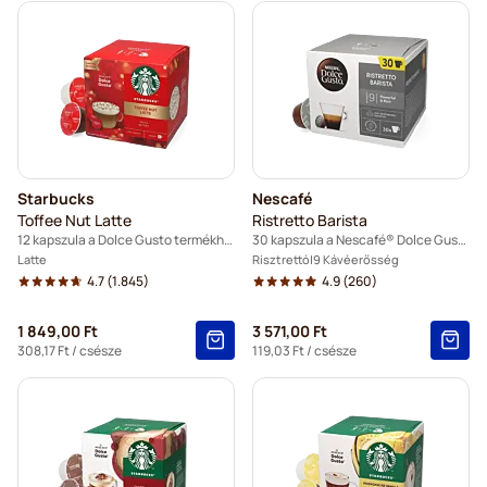
Starbucks
Nescafé
Toffee Nut Latte
Ristretto Barista
12 kapszula a Dolce Gusto termékhez
30 kapszula a Nescafé® Dolce Gusto termékhez
Latte
Risztrettó
9 Kávéerősség
4.7
(1.845)
4.9
(260)
1 849,00 Ft
3 571,00 Ft
308,17 Ft
/ csésze
119,03 Ft
/ csésze