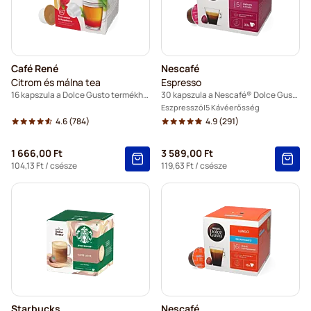
Café René
Nescafé
Citrom és málna tea
Espresso
16 kapszula a Dolce Gusto termékhez
30 kapszula a Nescafé® Dolce Gusto termékhez
Eszpresszó
5 Kávéerősség
4.6
(784)
4.9
(291)
1 666,00 Ft
3 589,00 Ft
104,13 Ft
/ csésze
119,63 Ft
/ csésze
Starbucks
Nescafé