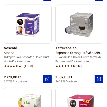
Nescafé
Kaffekapslen
Mocha
Espresso Strong - Kávé a Mindennapokra
16 kapszula a Nescafé® Dolce Gusto termékhez
16 kapszula a Dolce Gusto termékhez
Mocha
5 Kávéerősség
Eszpresszó
10 Kávéerősség
4.8
(1.068)
4.6
(969)
2 779,00 Ft
1 507,00 Ft
347,38 Ft
/ csésze
94,19 Ft
/ csésze