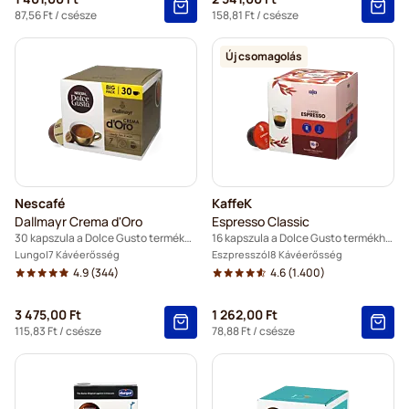
87,56 Ft
/ csésze
158,81 Ft
/ csésze
Új csomagolás
Nescafé
KaffeK
Dallmayr Crema d'Oro
Espresso Classic
30 kapszula a Dolce Gusto termékhez
16 kapszula a Dolce Gusto termékhez
Lungo
7 Kávéerősség
Eszpresszó
8 Kávéerősség
4.9
(344)
4.6
(1.400)
3 475,00 Ft
1 262,00 Ft
115,83 Ft
/ csésze
78,88 Ft
/ csésze