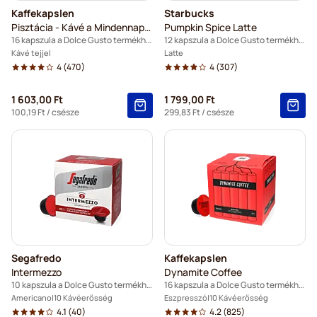
Kaffekapslen
Starbucks
Pisztácia - Kávé a Mindennapokra
Pumpkin Spice Latte
16 kapszula a Dolce Gusto termékhez
12 kapszula a Dolce Gusto termékhez
Kávé tejjel
Latte
4
(470)
4
(307)
1 603,00 Ft
1 799,00 Ft
100,19 Ft
/ csésze
299,83 Ft
/ csésze
Segafredo
Kaffekapslen
Intermezzo
Dynamite Coffee
10 kapszula a Dolce Gusto termékhez
16 kapszula a Dolce Gusto termékhez
Americano
10 Kávéerősség
Eszpresszó
10 Kávéerősség
4.1
(40)
4.2
(825)