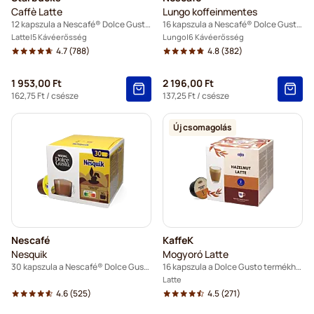
Caffè Latte
Lungo koffeinmentes
12 kapszula a Nescafé® Dolce Gusto termékhez
16 kapszula a Nescafé® Dolce Gusto termékhez
Latte
5 Kávéerősség
Lungo
6 Kávéerősség
4.7
(788)
4.8
(382)
1 953,00 Ft
2 196,00 Ft
162,75 Ft
/ csésze
137,25 Ft
/ csésze
Új csomagolás
Nescafé
KaffeK
Nesquik
Mogyoró Latte
30 kapszula a Nescafé® Dolce Gusto termékhez
16 kapszula a Dolce Gusto termékhez
Latte
4.6
(525)
4.5
(271)