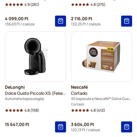
4.9
(261)
4.8
(275)
4 099,00 Ft
2 116,00 Ft
136,63 Ft
/ csésze
132,25 Ft
/ csésze
DeLonghi
Nescafé
Dolce Gusto Piccolo XS (Fekete)
Cortado
Automata kapszulagép
30 kapszula a Nescafé® Dolce Gusto termékhez
Cortado
4.8
(158)
4.8
(412)
15 647,00 Ft
3 604,00 Ft
120,13 Ft
/ csésze