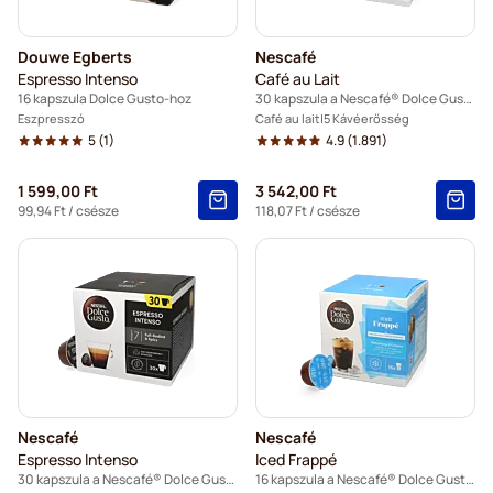
Douwe Egberts
Nescafé
Espresso Intenso
Café au Lait
16 kapszula Dolce Gusto-hoz
30 kapszula a Nescafé® Dolce Gusto termékhez
Eszpresszó
Café au lait
5 Kávéerősség
5
(1)
4.9
(1.891)
1 599,00 Ft
3 542,00 Ft
99,94 Ft
/ csésze
118,07 Ft
/ csésze
Nescafé
Nescafé
Espresso Intenso
Iced Frappé
30 kapszula a Nescafé® Dolce Gusto termékhez
16 kapszula a Nescafé® Dolce Gusto termékhez