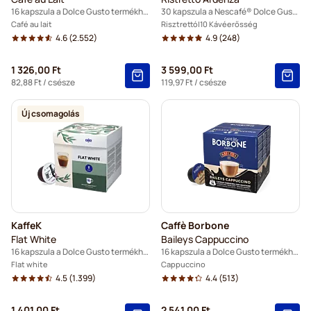
16 kapszula a Dolce Gusto termékhez
30 kapszula a Nescafé® Dolce Gusto termékhez
Café au lait
Risztrettó
10 Kávéerősség
4.6
(2.552)
4.9
(248)
1 326,00 Ft
3 599,00 Ft
82,88 Ft
/ csésze
119,97 Ft
/ csésze
Új csomagolás
KaffeK
Caffè Borbone
Flat White
Baileys Cappuccino
16 kapszula a Dolce Gusto termékhez
16 kapszula a Dolce Gusto termékhez
Flat white
Cappuccino
4.5
(1.399)
4.4
(513)
1 401,00 Ft
2 541,00 Ft