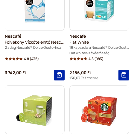
Nescafé
Nescafé
Folyékony Vízkőtelenítő Nescafé®
Flat White
2 adag Nescafé® Dolce Gusto-hoz
16 kapszula a Nescafé® Dolce Gusto termékhez
Flat white
5 Kávéerősség
4.8
(435)
4.8
(983)
3 742,00 Ft
2 186,00 Ft
136,63 Ft
/ csésze