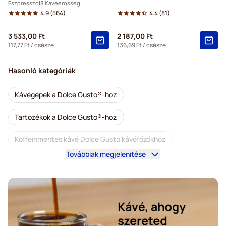
Eszpresszó
8 Kávéerősség
4.9
(564)
4.4
(81)
3 533,00 Ft
2 187,00 Ft
117,77 Ft
/ csésze
136,69 Ft
/ csésze
Hasonló kategóriák
Kávégépek a Dolce Gusto®-hoz
Tartozékok a Dolce Gusto®-hoz
Koffeinmentes kávé Dolce Gusto kávéfőzőkhöz
Továbbiak megjelenítése
Vízkőoldás és tisztítás Dolce Gusto-hoz
Segafredo kapszulák Dolce Gusto kávéfőzőkhöz
Café René kapszulák Dolce Gusto kávéfőzőkhöz