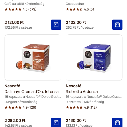
Café au lait
8 Kávéerősség
Cappuccino
4.8
(379)
4.6
(5)
2 121,00 Ft
2 102,00 Ft
132,56 Ft
/ csésze
262,75 Ft
/ csésze
Nescafé
Nescafé
Dallmayr Crema d'Oro Intensa
Ristretto Ardenza
16 kapszula a Nescafé® Dolce Gusto termékhez
16 kapszula a Nescafé® Dolce Gusto termékhez
Lungo
9 Kávéerősség
Risztrettó
9 Kávéerősség
4.9
(126)
4.9
(112)
2 282,00 Ft
2 130,00 Ft
142,63 Ft
/ csésze
133,13 Ft
/ csésze