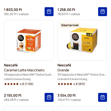
1 803,00 Ft
1 258,00 Ft
180,30 Ft
/ csésze
78,63 Ft
/ csésze
Sikertermék
Nescafé
Nescafé
Caramel Latte Macchiato
Grande
16 kapszula a Nescafé® Dolce Gusto termékhez
30 kapszula a Nescafé® Dolce Gusto termékhez
Latte
5 Kávéerősség
Grande
5 Kávéerősség
4.8
(1.156)
4.8
(815)
2 155,00 Ft
3 554,00 Ft
269,38 Ft
/ csésze
118,47 Ft
/ csésze