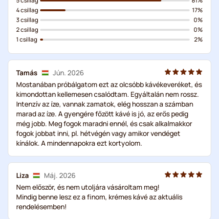
5 csillag
81%
4 csillag
17%
3 csillag
0%
2 csillag
0%
1 csillag
2%
Tamás
Jún. 2026
Mostanában próbálgatom ezt az olcsóbb kávékeveréket, és
kimondottan kellemesen csalódtam. Egyáltalán nem rossz.
Intenzív az íze, vannak zamatok, elég hosszan a számban
marad az íze. A gyengére főzött kávé is jó, az erős pedig
még jobb. Meg fogok maradni ennél, és csak alkalmakkor
fogok jobbat inni, pl. hétvégén vagy amikor vendéget
kínálok. A mindennapokra ezt kortyolom.
Liza
Máj. 2026
Nem először, és nem utoljára vásároltam meg!
Mindig benne lesz ez a finom, krémes kávé az aktuális
rendelésemben!