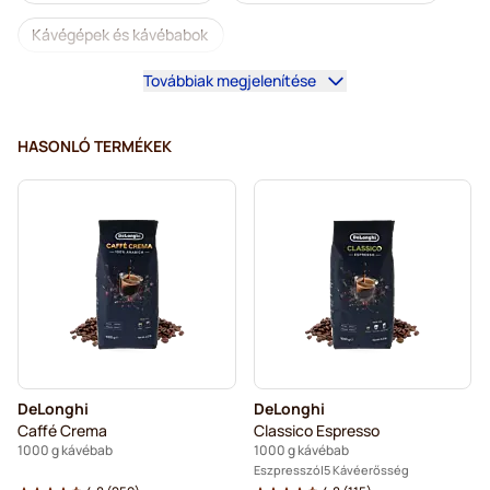
Kávégépek és kávébabok
Továbbiak megjelenítése
Koffeinmentes szemes kávé
L’OR szemes kávé
Segafredo szemes kávé
Caffè Borbone őrölt kávé
HASONLÓ TERMÉKEK
Merrild szemes kávé
Garibaldi szemes kávé
Tonino Lamborghini szemes kávé
Gimoka szemes kávé
Kaffekapslen kávébab
DeLonghi eszpresszó típusú szemes kávé
Kávébabok
DeLonghi
DeLonghi
Caffé Crema
Classico Espresso
1000 g kávébab
1000 g kávébab
Eszpresszó
5 Kávéerősség