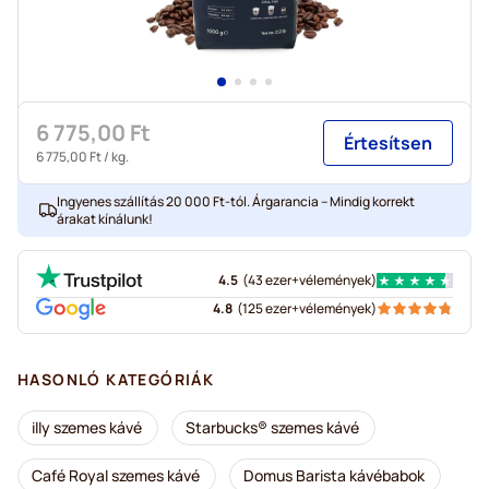
6 775,00 Ft
Értesítsen
6 775,00 Ft
/ kg.
Ingyenes szállítás 20 000 Ft-tól. Árgarancia – Mindig korrekt
árakat kínálunk!
4.5
(
43 ezer+
vélemények
)
4.8
(
125 ezer+
vélemények
)
HASONLÓ KATEGÓRIÁK
illy szemes kávé
Starbucks® szemes kávé
Café Royal szemes kávé
Domus Barista kávébabok