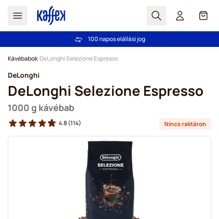
Search
Cart
100 napos elállási jog
Ingyenes szállítás 20 000 Ft-tól
Ugrás a tartalomhoz
Kávébabok
DeLonghi Selezione Espresso
DeLonghi
DeLonghi Selezione Espresso
1000 g kávébab
4.8
(114)
Nincs raktáron