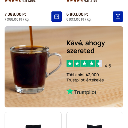
4.8
(
259
)
4.8
(
115
)
7 088,00 Ft
6 803,00 Ft
7 088,00 Ft
/ kg.
6 803,00 Ft
/ kg.