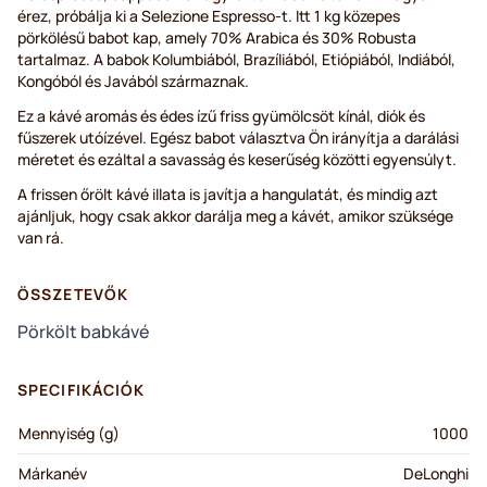
érez, próbálja ki a Selezione Espresso-t. Itt 1 kg közepes
pörkölésű babot kap, amely 70% Arabica és 30% Robusta
tartalmaz. A babok Kolumbiából, Brazíliából, Etiópiából, Indiából,
Kongóból és Javából származnak.
Ez a kávé aromás és édes ízű friss gyümölcsöt kínál, diók és
fűszerek utóízével. Egész babot választva Ön irányítja a darálási
méretet és ezáltal a savasság és keserűség közötti egyensúlyt.
A frissen őrölt kávé illata is javítja a hangulatát, és mindig azt
ajánljuk, hogy csak akkor darálja meg a kávét, amikor szüksége
van rá.
ÖSSZETEVŐK
Pörkölt babkávé
SPECIFIKÁCIÓK
Mennyiség (g)
1000
Márkanév
DeLonghi