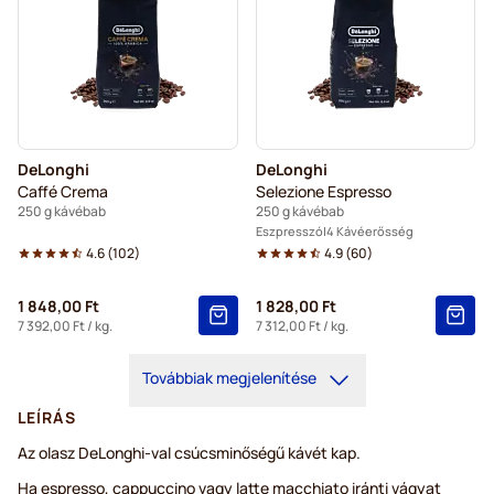
DeLonghi
DeLonghi
Caffé Crema
Selezione Espresso
250 g kávébab
250 g kávébab
Eszpresszó
4 Kávéerősség
4.6
(
102
)
4.9
(
60
)
1 848,00 Ft
1 828,00 Ft
7 392,00 Ft
/ kg.
7 312,00 Ft
/ kg.
Továbbiak megjelenítése
LEÍRÁS
Az olasz DeLonghi-val csúcsminőségű kávét kap.
Ha espresso, cappuccino vagy latte macchiato iránti vágyat