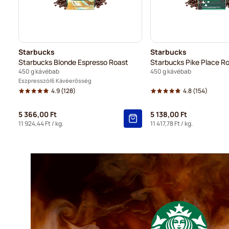
Starbucks
Starbucks
Starbucks Blonde Espresso Roast
Starbucks Pike Place R
450 g kávébab
450 g kávébab
Eszpresszó
6 Kávéerősség
4.9
(128)
4.8
(154)
5 366,00 Ft
5 138,00 Ft
11 924,44 Ft
/ kg.
11 417,78 Ft
/ kg.