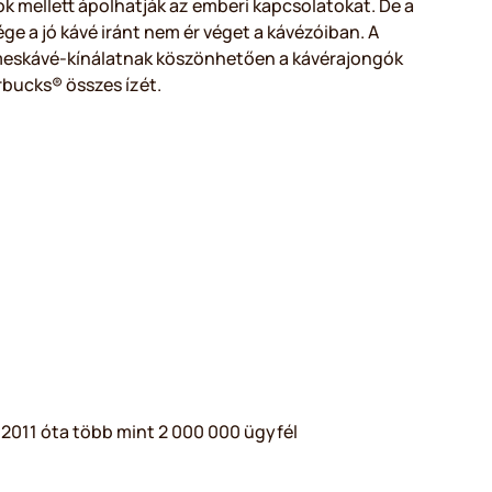
ok mellett ápolhatják az emberi kapcsolatokat. De a
ge a jó kávé iránt nem ér véget a kávézóiban. A
meskávé-kínálatnak köszönhetően a kávérajongók
rbucks® összes ízét.
2011 óta több mint 2 000 000 ügyfél