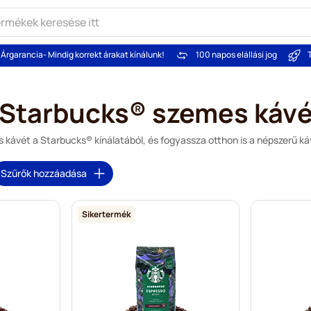
Árgarancia
- Mindig korrekt árakat kínálunk!
100 napos elállási jog
Starbucks® szemes káv
kávét a Starbucks® kínálatából, és fogyassza otthon is a népszerű káv
Szűrők hozzáadása
Sikertermék