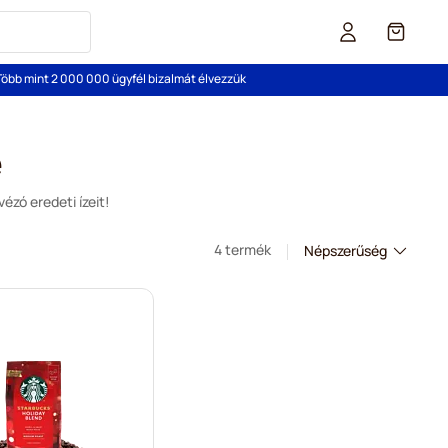
Cart
Több mint 2 000 000 ügyfél bizalmát élvezzük
é
ézó eredeti ízeit!
4 termék