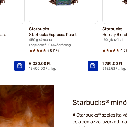
Starbucks
Starbucks
oast
Starbucks Espresso Roast
Holiday Blend
450 g kávébab
190 g kávébab
Eszpresszó
10 Kávéerősség
4.8
(174)
4.5
(
6 030,00 Ft
1 739,00 Ft
13 400,00 Ft
/ kg.
9 152,63 Ft
/ kg.
Starbucks® minő
A Starbucks® széles italv
és a cég azzal szerzett m