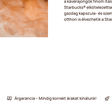
a kávérajongók finom ital
Starbucks® elkötelezettsé
gazdag kapszula- és sze
otthon is élvezhetik a Sta
Árgarancia – Mindig korrekt árakat kínálunk!