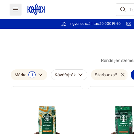
Ingyenes szállítás 20 000 Ft-tól
Ugrás a tartalomhoz
Rendeljen szemes 
Márka
Kávéfajták
Starbucks®
1