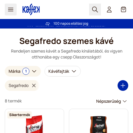
Search
Cart
100 napos elállási jog
Ingyenes szállítás 20 000 Ft-tól
Ugrás a tartalomhoz
Segafredo szemes kávé
Rendeljen szemes kávét a Segafredo kínálatából, és vigyen
otthonába egy csepp Olaszországot!
Márka
Kávéfajták
1
Segafredo
8 termék
Sikertermék