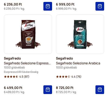
6 236,00 Ft
6 999,00 Ft
6 236,00 Ft
/ kg.
6 999,00 Ft
/ kg.
Segafredo
Segafredo
Segafredo Selezione Espresso Casa
Segafredo Selezione Arabica
1000 g kávébab
1000 g kávébab
Eszpresszó
8 Kávéerősség
4.5
(87)
4.4
(76)
6 499,00 Ft
8 725,00 Ft
6 499,00 Ft
/ kg.
8 725,00 Ft
/ kg.