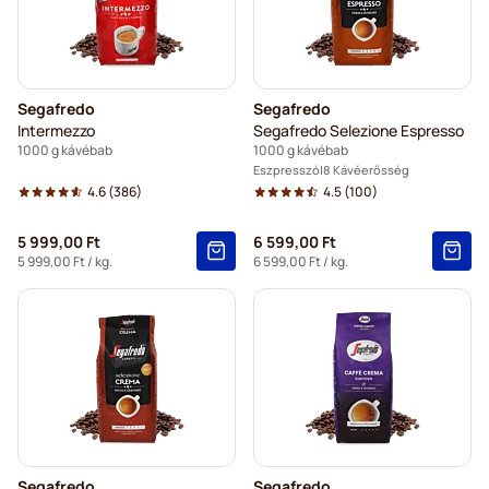
Segafredo
Segafredo
Intermezzo
Segafredo Selezione Espresso
1000 g kávébab
1000 g kávébab
Eszpresszó
8 Kávéerősség
4.6
(386)
4.5
(100)
5 999,00 Ft
6 599,00 Ft
5 999,00 Ft
/ kg.
6 599,00 Ft
/ kg.
Segafredo
Segafredo