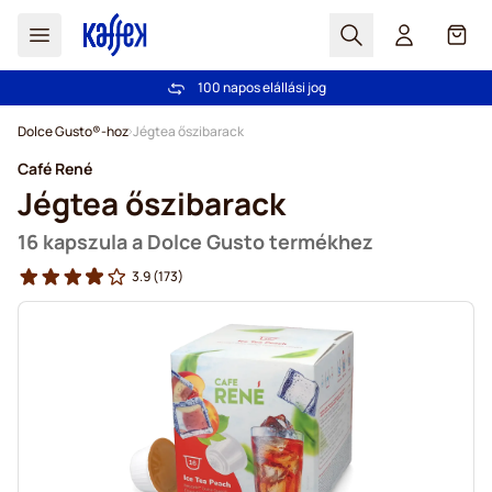
Search
Cart
100 napos elállási jog
Ingyenes szállítás 20 000 Ft-tól
Ugrás a tartalomhoz
Dolce Gusto®-hoz
Jégtea őszibarack
Café René
Jégtea őszibarack
16 kapszula a Dolce Gusto termékhez
3.9
(173)