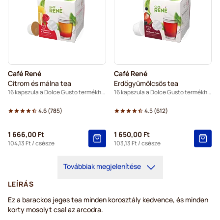
Café René
Café René
Citrom és málna tea
Erdőgyümölcsös tea
16 kapszula a Dolce Gusto termékhez
16 kapszula a Dolce Gusto termékhez
4.6
(
785
)
4.5
(
612
)
1 666,00 Ft
1 650,00 Ft
104,13 Ft
/ csésze
103,13 Ft
/ csésze
Továbbiak megjelenítése
LEÍRÁS
Ez a barackos jeges tea minden korosztály kedvence, és minden
korty mosolyt csal az arcodra.