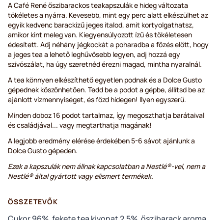
A Café René őszibarackos teakapszulák e hideg változata
tökéletes a nyárra. Kevesebb, mint egy perc alatt elkészülhet az
egyik kedvenc barackízű jeges italod, amit kortyolgathatsz,
amikor kint meleg van. Kiegyensúlyozott ízű és tökéletesen
édesített. Adj néhány jégkockát a poharadba a főzés előtt, hogy
a jeges tea a lehető leghűvösebb legyen, adj hozzá egy
szívószálat, ha úgy szeretnéd érezni magad, mintha nyaralnál.
A tea könnyen elkészíthető egyetlen podnak és a Dolce Gusto
gépednek köszönhetően. Tedd be a podot a gépbe, állítsd be az
ajánlott vízmennyiséget, és főzd hidegen! Ilyen egyszerű.
Minden doboz 16 podot tartalmaz, így megoszthatja barátaival
és családjával... vagy megtarthatja magának!
A legjobb eredmény elérése érdekében 5-6 sávot ajánlunk a
Dolce Gusto gépeden.
Ezek a kapszulák nem állnak kapcsolatban a Nestlé®-vel, nem a
Nestlé® által gyártott vagy elismert termékek.
ÖSSZETEVŐK
Cukor 96%, fekete tea kivonat 2,5%, őszibarack aroma.