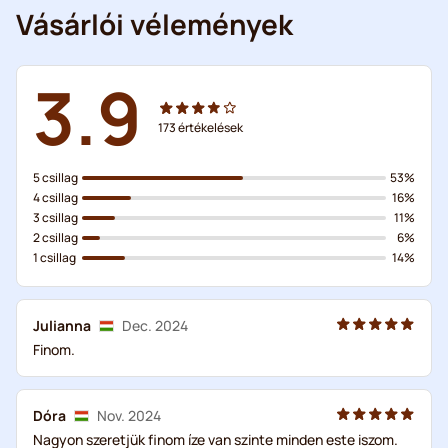
Vásárlói vélemények
3.9
173
értékelések
5 csillag
53%
4 csillag
16%
3 csillag
11%
2 csillag
6%
1 csillag
14%
Julianna
Dec. 2024
Finom.
Dóra
Nov. 2024
Nagyon szeretjük finom íze van szinte minden este iszom.