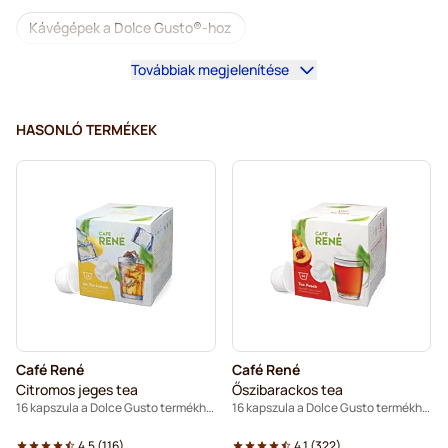
Kávégépek a Dolce Gusto®-hoz
Továbbiak megjelenítése
Tartozékok a Dolce Gusto®-hoz
Koffeinmentes kávé Dolce Gusto kávéfőzőkhöz
HASONLÓ TERMÉKEK
Vízkőoldás és tisztítás Dolce Gusto-hoz
Segafredo kapszulák Dolce Gusto kávéfőzőkhöz
Café René kapszulák Dolce Gusto kávéfőzőkhöz
Caffè Borbone kapszulák Dolce Gusto kávéfőzőkhöz
Dolce Vita kapszulák Dolce Gusto kávéfőzőkhöz
Café René
Café René
Kapszulák Dolce Gusto®-hoz
Citromos jeges tea
Őszibarackos tea
16 kapszula a Dolce Gusto termékhez
16 kapszula a Dolce Gusto termékhez
Gimoka kapszulák Dolce Gusto kávéfőzőkhöz
4.5
(
116
)
4.1
(
322
)