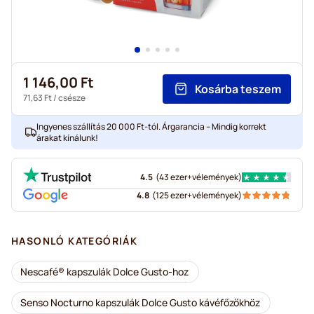
1 146,00 Ft
Kosárba teszem
71,63 Ft
/ csésze
Ingyenes szállítás 20 000 Ft-tól. Árgarancia – Mindig korrekt
árakat kínálunk!
4.5
(
43 ezer+
vélemények
)
4.8
(
125 ezer+
vélemények
)
HASONLÓ KATEGÓRIÁK
Nescafé® kapszulák Dolce Gusto-hoz
Senso Nocturno kapszulák Dolce Gusto kávéfőzőkhöz