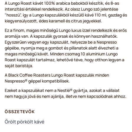
A Lungo Roast kávét 100% arabica babokból készítik, és 8-as
intenzitási értékkel rendelkezik. Az olasz Lungo szó jelentése
"hosszú", így a Lungo kapszulákból készülő kávé 110 ml, gazdag és
kiegyensúlyozott, édes karamell és citrus jegyekkel.
Ez a finom, magas minőségű Lungo luxus ízzel rendelkezik és erős
aromája van. A kapszulák gyorsak és könnyen használhatók.
Egyszerűen vegyen egy kapszulát, helyezze be a Nespresso
gépébe, nyomja meg a gombot és pillanatok alatt élvezheti a
magas minőségű kávét. Minden csomag 10 alumínium Lungo
Roast kapszulát tartalmaz, lehetővé téve, hogy otthon legyen a
saját baristája.
A Black Coffee Roasters Lungo Roast kapszulák minden
Nespresso® géppel kompatibilisek.
Ezeket a kapszulákat nem a Nestlé® gyártja, azokat a vállalat
nem hagyja jóvá és nem ajánlja, illetve nem kapcsolódnak ahhoz.
ÖSSZETEVŐK
Őrölt pörkölt kávé