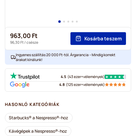
963,00 Ft
Kosárba teszem
96,30 Ft
/ csésze
Ingyenes szállítás 20 000 Ft-tól. Árgarancia – Mindig korrekt
árakat kínálunk!
4.5
(
43 ezer+
vélemények
)
4.8
(
125 ezer+
vélemények
)
HASONLÓ KATEGÓRIÁK
Starbucks® a Nespresso®-hoz
Kávégépek a Nespresso®-hoz