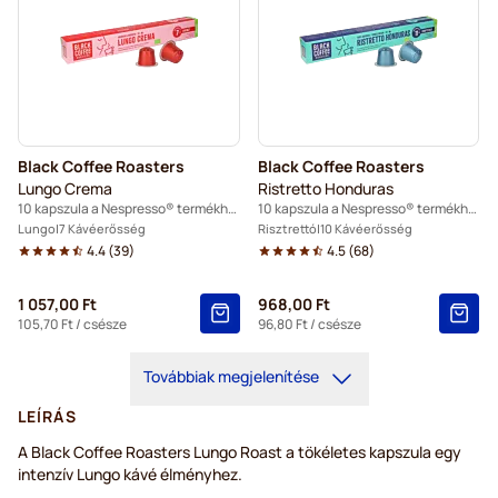
Black Coffee Roasters
Black Coffee Roasters
Lungo Crema
Ristretto Honduras
10 kapszula a Nespresso® termékhez
10 kapszula a Nespresso® termékhez
Lungo
7 Kávéerősség
Risztrettó
10 Kávéerősség
4.4
(
39
)
4.5
(
68
)
1 057,00 Ft
968,00 Ft
105,70 Ft
/ csésze
96,80 Ft
/ csésze
Továbbiak megjelenítése
LEÍRÁS
A Black Coffee Roasters Lungo Roast a tökéletes kapszula egy
intenzív Lungo kávé élményhez.