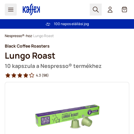
Search
Cart
100 napos elállási jog
Ingyenes szállítás 20 000 Ft-tól
Ugrás a tartalomhoz
Nespresso®-hoz
Lungo Roast
Black Coffee Roasters
Lungo Roast
10 kapszula a Nespresso® termékhez
4.3
(98)