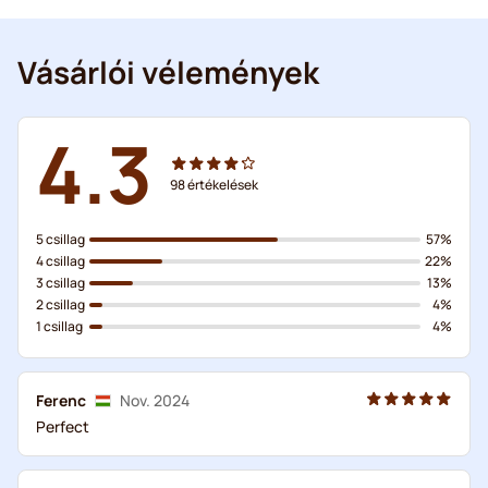
Vásárlói vélemények
4.3
98
értékelések
5 csillag
57%
4 csillag
22%
3 csillag
13%
2 csillag
4%
1 csillag
4%
Ferenc
Nov. 2024
Perfect