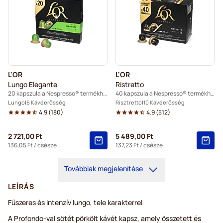
L'OR
L'OR
Lungo Elegante
Ristretto
20 kapszula a Nespresso® termékhez
40 kapszula a Nespresso® termékhez
Lungo
6 Kávéerősség
Risztrettó
10 Kávéerősség
4.9
(
180
)
4.9
(
512
)
2 721,00 Ft
5 489,00 Ft
136,05 Ft
/ csésze
137,23 Ft
/ csésze
Továbbiak megjelenítése
LEÍRÁS
Fűszeres és intenzív lungo, tele karakterrel
A Profondo-val sötét pörkölt kávét kapsz, amely összetett és