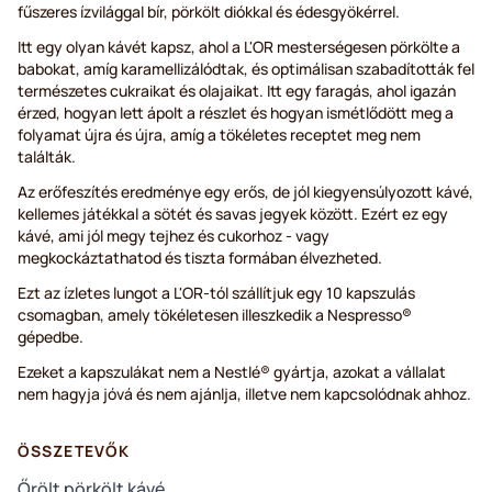
fűszeres ízvilággal bír, pörkölt diókkal és édesgyökérrel.
Itt egy olyan kávét kapsz, ahol a L'OR mesterségesen pörkölte a
babokat, amíg karamellizálódtak, és optimálisan szabadították fel
természetes cukraikat és olajaikat. Itt egy faragás, ahol igazán
érzed, hogyan lett ápolt a részlet és hogyan ismétlődött meg a
folyamat újra és újra, amíg a tökéletes receptet meg nem
találták.
Az erőfeszítés eredménye egy erős, de jól kiegyensúlyozott kávé,
kellemes játékkal a sötét és savas jegyek között. Ezért ez egy
kávé, ami jól megy tejhez és cukorhoz - vagy
megkockáztathatod és tiszta formában élvezheted.
Ezt az ízletes lungot a L'OR-tól szállítjuk egy 10 kapszulás
csomagban, amely tökéletesen illeszkedik a Nespresso®
gépedbe.
Ezeket a kapszulákat nem a Nestlé® gyártja, azokat a vállalat
nem hagyja jóvá és nem ajánlja, illetve nem kapcsolódnak ahhoz.
ÖSSZETEVŐK
Őrölt pörkölt kávé