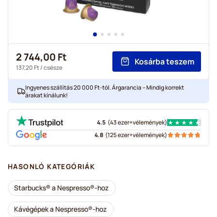
2 744,00 Ft
Kosárba teszem
137,20 Ft
/ csésze
Ingyenes szállítás 20 000 Ft-tól. Árgarancia – Mindig korrekt
árakat kínálunk!
4.5
(
43 ezer+
vélemények
)
4.8
(
125 ezer+
vélemények
)
HASONLÓ KATEGÓRIÁK
Starbucks® a Nespresso®-hoz
Kávégépek a Nespresso®-hoz