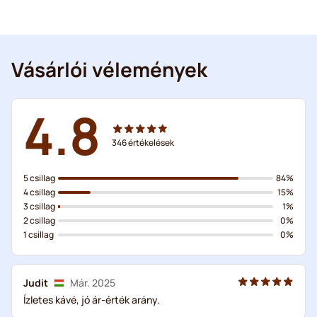
Vásárlói vélemények
4.8
346
értékelések
5 csillag
84%
4 csillag
15%
3 csillag
1%
2 csillag
0%
1 csillag
0%
Judit
Már. 2025
Ízletes kávé, jó ár-érték arány.