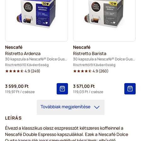
Nescafé
Nescafé
Ristretto Ardenza
Ristretto Barista
30 kapszula a Nescafé® Dolce Gusto termékhez
30 kapszula a Nescafé® Dolce Gusto termékhez
Risztrettó
10 Kávéerősség
Risztrettó
9 Kávéerősség
4.9
(
249
)
4.9
(
260
)
3 599,00 Ft
3 571,00 Ft
119,97 Ft
/ csésze
119,03 Ft
/ csésze
Továbbiak megjelenítése
LEÍRÁS
Élvezd a klasszikus olasz eszpresszót kétszeres koffeinnel a
Nescafé Double Espresso kapszulákkal. Ezek a Nescafé Dolce
Gusto kapszulák igazi szenvedéllyel készülnek; elbűvölő