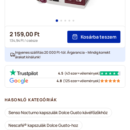
2 159,00 Ft
Kosárba teszem
134,94 Ft
/ csésze
Ingyenes szállítás 20 000 Ft-tól. Árgarancia – Mindig korrekt
árakat kínálunk!
4.5
(
43 ezer+
vélemények
)
4.8
(
125 ezer+
vélemények
)
HASONLÓ KATEGÓRIÁK
Senso Nocturno kapszulák Dolce Gusto kávéfőzőkhöz
Nescafé® kapszulák Dolce Gusto-hoz