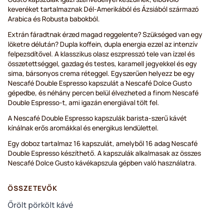
keveréket tartalmaznak Dél-Amerikából és Ázsiából származó
Arabica és Robusta babokból.
Extrán fáradtnak érzed magad reggelente? Szükséged van egy
löketre délután? Dupla koffein, dupla energia ezzel az intenzív
felpezsdítővel. A klasszikus olasz eszpresszó tele van ízzel és
összetettséggel, gazdag és testes, karamell jegyekkel és egy
sima, bársonyos crema réteggel. Egyszerűen helyezz be egy
Nescafé Double Espresso kapszulát a Nescafé Dolce Gusto
gépedbe, és néhány percen belül élvezheted a finom Nescafé
Double Espresso-t, ami igazán energiával tölt fel.
A Nescafé Double Espresso kapszulák barista-szerű kávét
kínálnak erős aromákkal és energikus lendülettel.
Egy doboz tartalmaz 16 kapszulát, amelyből 16 adag Nescafé
Double Espresso készíthető. A kapszulák alkalmasak az összes
Nescafé Dolce Gusto kávékapszula gépben való használatra.
ÖSSZETEVŐK
Őrölt pörkölt kávé