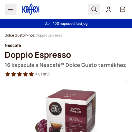
Search
Cart
100 napos elállási jog
Ingyenes szállítás 20 000 Ft-tól
Ugrás a tartalomhoz
Dolce Gusto®-hoz
Doppio Espresso
Nescafé
Doppio Espresso
16 kapszula a Nescafé® Dolce Gusto termékhez
4.8
(105)