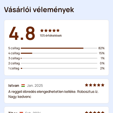
Vásárlói vélemények
4.8
105
értékelések
5 csillag
82%
4 csillag
15%
3 csillag
1%
2 csillag
0%
1 csillag
2%
Istvan
Jan. 2025
A reggeli ébredés elengedhetetlen kelléke. Robosztus íz.
Nagy kedvenc