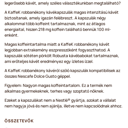
legerősebb kávét, amely széles választékunkban megtalálható?
A KaffeK robbanékony kávékapszulák magas intenzitású kávét
biztosítanak, amely igazán felébreszt. A kapszulák négy
alkalommal több koffeint tartalmaznak, mint az átlagos
energiaital, hiszen 218 mg koffein található bennük 100 ml-
enként.
Magas koffeintartalma miatt a KaffeK robbanékony kávét
legjobban extrakemény eszpresszóként fogyaszthatod. A
kapszulák sötéten pörkölt Robusta kávébabokat tartalmaznak,
ami erőteljes kávét eredményez egy ízletes ízzel.
A KaffeK robbanékony kávéról szóló kapszulák kompatibilisek az
összes Nescafe Dolce Gusto géppel.
Figyelem: Nagyon magas koffeintartalom. Ez a termék nem
alkalmas gyermekeknek, terhes vagy szoptató nőknek.
Ezeket a kapszulákat nem a Nestlé® gyártja, azokat a vállalat
nem hagyja jóvá és nem ajánlja, illetve nem kapcsolódnak ahhoz.
ÖSSZETEVŐK