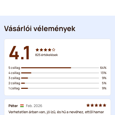
Vásárlói vélemények
4.1
825
értékelések
5 csillag
64%
4 csillag
13%
3 csillag
9%
2 csillag
5%
1 csillag
9%
Péter
Feb. 2026
Verhetetlen árban van, jó ízű, és hű a nevéhez, ettől hamar