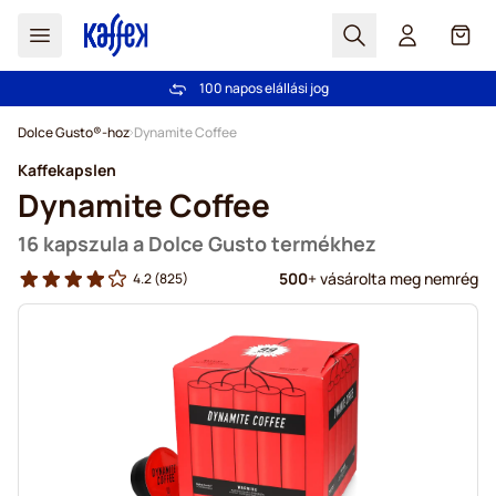
Search
Cart
Több mint 2 000 000 ügyfél bizalmát élvezzük
Ingyenes szállítás 20 000 Ft-tól
100 napos elállási jog
Árgarancia
- Mindig korrekt árakat kínálunk!
Ugrás a tartalomhoz
Dolce Gusto®-hoz
Dynamite Coffee
Kaffekapslen
Dynamite Coffee
16 kapszula a Dolce Gusto termékhez
500
+ vásárolta meg nemrég
4.2
(825)