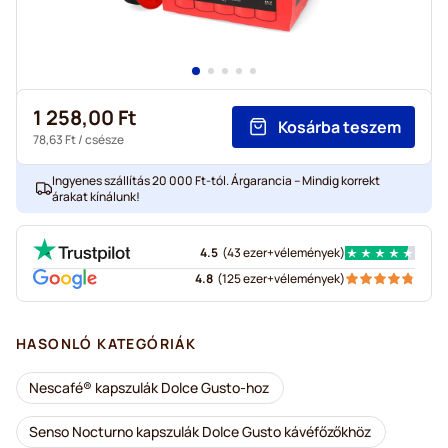
1 258,00 Ft
Kosárba teszem
78,63 Ft
/ csésze
Ingyenes szállítás 20 000 Ft-tól. Árgarancia – Mindig korrekt
árakat kínálunk!
4.5
(
43 ezer+
vélemények
)
4.8
(
125 ezer+
vélemények
)
HASONLÓ KATEGÓRIÁK
Nescafé® kapszulák Dolce Gusto-hoz
Senso Nocturno kapszulák Dolce Gusto kávéfőzőkhöz