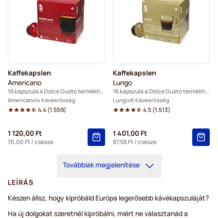
Kaffekapslen
Kaffekapslen
Americano
Lungo
16 kapszula a Dolce Gusto termékhez
16 kapszula a Dolce Gusto termékhez
Americano
4 Kávéerősség
Lungo
6 Kávéerősség
4.4
(
1.559
)
4.5
(
1.513
)
1 120,00 Ft
1 401,00 Ft
70,00 Ft
/ csésze
87,56 Ft
/ csésze
Továbbiak megjelenítése
LEÍRÁS
Készen állsz, hogy kipróbáld Európa legerősebb kávékapszuláját?
Ha új dolgokat szeretnél kipróbálni, miért ne választanád a