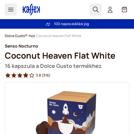
Search
Cart
100 napos elállási jog
Ingyenes szállítás 20 000 Ft-tól
Ugrás a tartalomhoz
Dolce Gusto®-hoz
Coconut Heaven Flat White
Senso Nocturno
Coconut Heaven Flat White
16 kapszula a Dolce Gusto termékhez
3.8
(316)