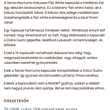
A Senso Nocturno Kókuszos Flat White kapszulái a tökéletes ital
egy délutáni kávészünetre. Ez a kedvenc flat white italod, de a
kókusz hozzáadott ízével. A kókusz diós jellege csodálatosan
összehangolódik a flat white krémességével és a kávé finom
ízével.
Egy kapszula tartalmazza mindezen ízeket. Mindössze annyit kell
tenned, hogy élvezhesd ezt az italt, hogy beleteszed a kapszulát
a Dolce Gusto gépedbe, beállítod a javasolt vízmennyiséget, és
lefőzöd.
Ezzel a 16 kapszulát tartalmazó dobozzal lesz elég, hogy
megosszd barátaiddal és családoddal, vagy eltegyél, amikor
valamiben szeretnél gyönyörködni.
Ezek a Senso Nocturno kapszulák kompatibilisek a Dolce Gusto
gépeddel, így gyorsan és könnyedén juthatsz finom kávéhoz.
Ezeket a kapszulákat nem a Nestlé® gyártja, azokat a vállalat
nem hagyja jóvá és nem ajánlja, illetve nem kapcsolódnak ahhoz.
ÖSSZETEVŐK
TEJ 56%, cukor, 15% instant kávé, aroma.