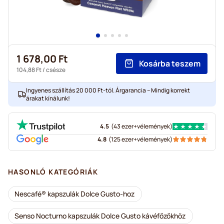
1 678,00 Ft
Kosárba teszem
104,88 Ft
/ csésze
Ingyenes szállítás 20 000 Ft-tól. Árgarancia – Mindig korrekt
árakat kínálunk!
4.5
(
43 ezer+
vélemények
)
4.8
(
125 ezer+
vélemények
)
HASONLÓ KATEGÓRIÁK
Nescafé® kapszulák Dolce Gusto-hoz
Senso Nocturno kapszulák Dolce Gusto kávéfőzőkhöz