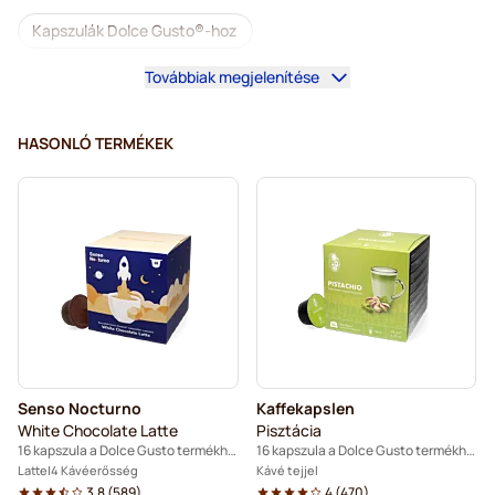
Kapszulák Dolce Gusto®-hoz
Továbbiak megjelenítése
Kávégépek a Dolce Gusto®-hoz
Tartozékok a Dolce Gusto®-hoz
HASONLÓ TERMÉKEK
Koffeinmentes kávé Dolce Gusto kávéfőzőkhöz
Vízkőoldás és tisztítás Dolce Gusto-hoz
Segafredo kapszulák Dolce Gusto kávéfőzőkhöz
Café René kapszulák Dolce Gusto kávéfőzőkhöz
Caffè Borbone kapszulák Dolce Gusto kávéfőzőkhöz
Senso Nocturno
Kaffekapslen
Dolce Vita kapszulák Dolce Gusto kávéfőzőkhöz
White Chocolate Latte
Pisztácia
16 kapszula a Dolce Gusto termékhez
16 kapszula a Dolce Gusto termékhez
Gimoka kapszulák Dolce Gusto kávéfőzőkhöz
Latte
4 Kávéerősség
Kávé tejjel
3.8
(
589
)
4
(
470
)