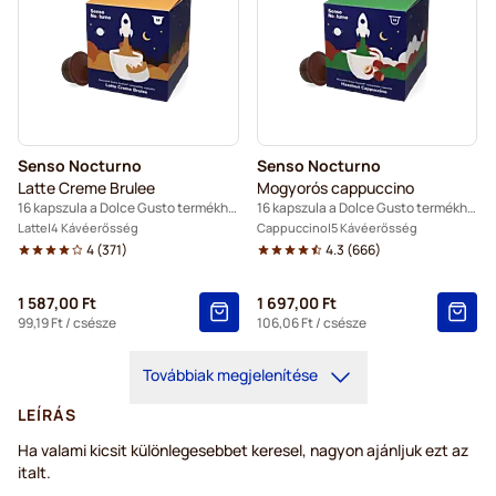
Senso Nocturno
Senso Nocturno
Latte Creme Brulee
Mogyorós cappuccino
16 kapszula a Dolce Gusto termékhez
16 kapszula a Dolce Gusto termékhez
Latte
4 Kávéerősség
Cappuccino
5 Kávéerősség
4
(
371
)
4.3
(
666
)
1 587,00 Ft
1 697,00 Ft
99,19 Ft
/ csésze
106,06 Ft
/ csésze
Továbbiak megjelenítése
LEÍRÁS
Ha valami kicsit különlegesebbet keresel, nagyon ajánljuk ezt az
italt.