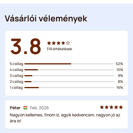
Vásárlói vélemények
3.8
316
értékelések
5 csillag
52%
4 csillag
15%
3 csillag
9%
2 csillag
8%
1 csillag
16%
Péter
Feb. 2026
Nagyon kellemes, finom íz, egyik kedvencem, nagyon jó az
ára is!