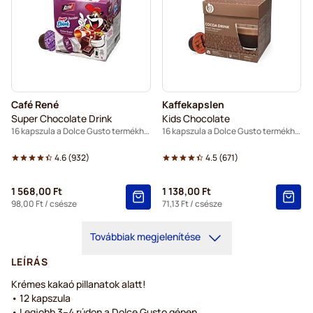
Café René
Kaffekapslen
Super Chocolate Drink
Kids Chocolate
16 kapszula a Dolce Gusto termékhez
16 kapszula a Dolce Gusto termékhez
4.6
(
932
)
4.5
(
671
)
1 568,00 Ft
1 138,00 Ft
98,00 Ft
/ csésze
71,13 Ft
/ csésze
Továbbiak megjelenítése
LEÍRÁS
Krémes kakaó pillanatok alatt!
• 12 kapszula
• Legjobb 3–4 rúdon a Dolce Gusto gépen