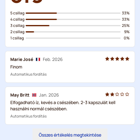
5 csillag
33%
4 csillag
33%
3 csillag
25%
2 csillag
9%
1 csillag
0%
Marie José
Feb. 2026
Finom
Automatikus fordítás
May Britt
Jan. 2026
Elfogadható íz, kevés a csészében. 2-3 kapszulát kell
használni normál csészében.
Automatikus fordítás
Összes értékelés megtekintése