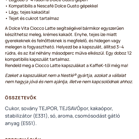
• Kompatibilis a Nescafé Dolce Gusto gépekkel
• Lágy, tejes kakaóital
• Tejet és cukrot tartalmaz
A Dolce Vita Ciocco Latte segítségével bármikor egyszerűen
készíthetsz meleg, krémes kakaót. Enyhe, tejes íze miatt
gyerekeknek és felnőtteknek is megfelelő, és hidegen vagy
melegen is fogyasztható. Helyezd be a kapszulát, állítsd 3–4
rúdra, és az ital néhány másodperc múlva elkészül. Egy doboz 12
kompatibilis kapszulát tartalmaz.
Rendeld meg a Ciocco Latte kapszulákat a KaffeK-től még ma!
Ezeket a kapszulákat nem a Nestlé® gyártja, azokat a vállalat
nem hagyja jóvá és nem ajánlja, illetve nem kapcsolódnak ahhoz.
ÖSSZETEVŐK
Cukor, sovány TEJPOR, TEJSAVÓpor, kakaópor,
stabilizátor (E331), só, aroma, csomósodást gátló
anyag (E551).