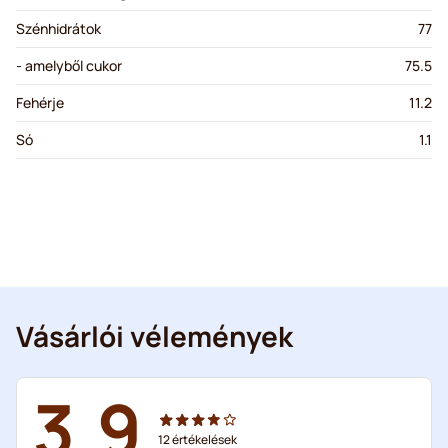
Szénhidrátok
77
- amelyből cukor
75.5
Fehérje
11.2
Só
1.1
Vásárlói vélemények
3.9
12
értékelések