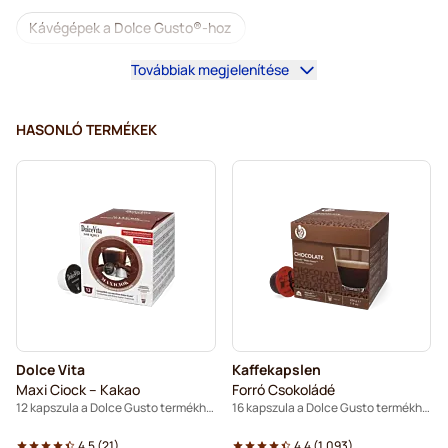
Kávégépek a Dolce Gusto®-hoz
Továbbiak megjelenítése
Tartozékok a Dolce Gusto®-hoz
Koffeinmentes kávé Dolce Gusto kávéfőzőkhöz
HASONLÓ TERMÉKEK
Vízkőoldás és tisztítás Dolce Gusto-hoz
Segafredo kapszulák Dolce Gusto kávéfőzőkhöz
Café René kapszulák Dolce Gusto kávéfőzőkhöz
Caffè Borbone kapszulák Dolce Gusto kávéfőzőkhöz
Dolce Vita kapszulák Dolce Gusto kávéfőzőkhöz
Dolce Vita
Kaffekapslen
Kapszulák Dolce Gusto®-hoz
Maxi Ciock – Kakao
Forró Csokoládé
12 kapszula a Dolce Gusto termékhez
16 kapszula a Dolce Gusto termékhez
Gimoka kapszulák Dolce Gusto kávéfőzőkhöz
4.5
(
21
)
4.4
(
1.093
)