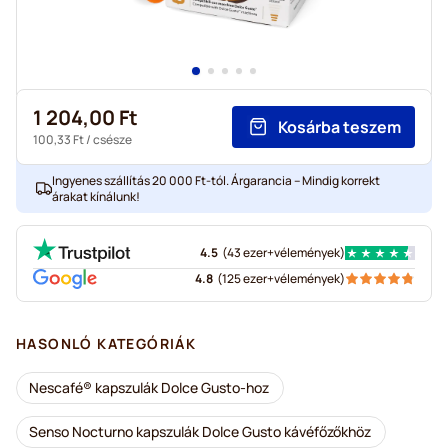
1 204,00 Ft
Kosárba teszem
100,33 Ft
/ csésze
Ingyenes szállítás 20 000 Ft-tól. Árgarancia – Mindig korrekt
árakat kínálunk!
4.5
(
43 ezer+
vélemények
)
4.8
(
125 ezer+
vélemények
)
HASONLÓ KATEGÓRIÁK
Nescafé® kapszulák Dolce Gusto-hoz
Senso Nocturno kapszulák Dolce Gusto kávéfőzőkhöz