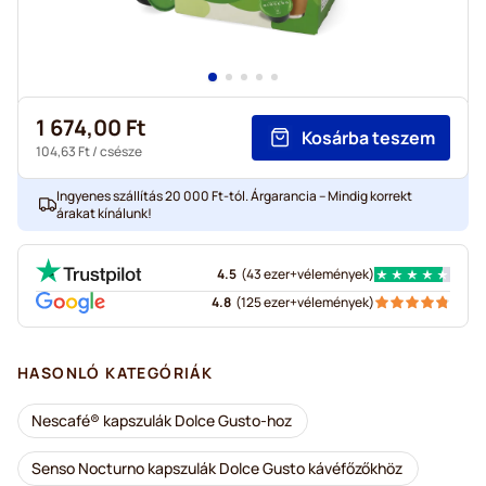
1 674,00 Ft
Kosárba teszem
104,63 Ft
/ csésze
Ingyenes szállítás 20 000 Ft-tól. Árgarancia – Mindig korrekt
árakat kínálunk!
4.5
(
43 ezer+
vélemények
)
4.8
(
125 ezer+
vélemények
)
HASONLÓ KATEGÓRIÁK
Nescafé® kapszulák Dolce Gusto-hoz
Senso Nocturno kapszulák Dolce Gusto kávéfőzőkhöz