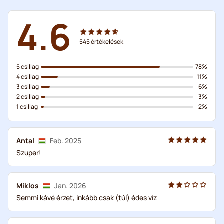
4.6
545
értékelések
5 csillag
78%
4 csillag
11%
3 csillag
6%
2 csillag
3%
1 csillag
2%
Antal
Feb. 2025
Szuper!
Miklos
Jan. 2026
Semmi kávé érzet, inkább csak (túl) édes víz