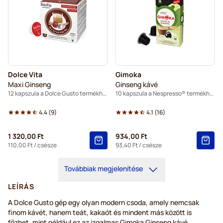
Dolce Vita
Gimoka
Maxi Ginseng
Ginseng kávé
12 kapszula a Dolce Gusto termékhez
10 kapszula a Nespresso® termékhez
4.4
(
9
)
4.1
(
16
)
1 320,00 Ft
934,00 Ft
110,00 Ft
/ csésze
93,40 Ft
/ csésze
Továbbiak megjelenítése
LEÍRÁS
A Dolce Gusto gép egy olyan modern csoda, amely nemcsak
finom kávét, hanem teát, kakaót és mindent más között is
főzhet, mint például ez az izgalmas Gimoka Ginseng kávé.