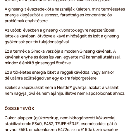
A ginseng-t évezredek óta használják Keleten, mint természetes
energia kiegészítőt a stressz, fáradtság és koncentrációs
problémák enyhítésére.
Az utóbbi években a ginseng kivonatok egyre népszerűbbek
lettek a kávéban, ötvözve a kávé minőségeit és ízét a ginseng
gyökér sok pozitív tulajdonságával.
Ez a termék a Gimoka verziója a modern Ginseng kávénak. A
kávénak enyhe és édes íze van, egyértelmű karamell utalással,
mindez élénkítő ginsenggel ötvözve.
Ez a tökéletes energia löket a reggeli kávédba, vagy amikor
délutánra szükséged van egy extra felpörgetésre.
Ezeket a kapszulákat nem a Nestlé® gyártja, azokat a vállalat
nem hagyja jóvá és nem ajánlja, illetve nem kapcsolódnak ahhoz.
ÖSSZETEVŐK
Cukor, alap por (glükózszirup, nem hidrogénezett kókuszolaj,
stabilizátorok: E340, E452, TEJFEHÉRJE, csomósodást gátló
anyag: E551, emulgeálószer: E472e, szín: E160a), zsírszegény