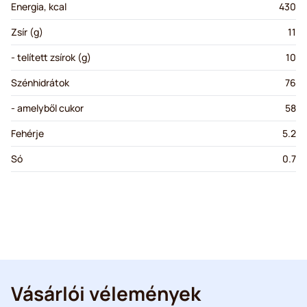
Energia, kcal
430
Zsír (g)
11
- telített zsírok (g)
10
Szénhidrátok
76
- amelyből cukor
58
Fehérje
5.2
Só
0.7
Vásárlói vélemények