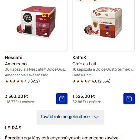
Nescafé
KaffeK
Americano
Café au Lait
30 kapszula a Nescafé® Dolce Gusto termékhez
16 kapszula a Dolce Gusto termékhez
Americano
4 Kávéerősség
Café au lait
4.8
(
452
)
4.6
(
2.554
)
3 563,00 Ft
1 326,00 Ft
118,77 Ft
/ csésze
82,88 Ft
/ csésze
Továbbiak megjelenítése
LEÍRÁS
Ébredjen egy lágy és kiegyensúlyozott americano kávéval!