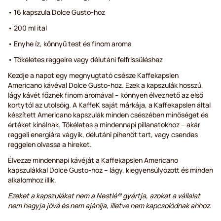
• 16 kapszula Dolce Gusto-hoz
• 200 ml ital
• Enyhe íz, könnyű test és finom aroma
• Tökéletes reggelre vagy délutáni felfrissüléshez
Kezdje a napot egy megnyugtató csésze Kaffekapslen
Americano kávéval Dolce Gusto-hoz. Ezek a kapszulák hosszú,
lágy kávét főznek finom aromával – könnyen élvezhető az első
kortytól az utolsóig. A KaffeK saját márkája, a Kaffekapslen által
készített Americano kapszulák minden csészében minőséget és
értéket kínálnak. Tökéletes a mindennapi pillanatokhoz – akár
reggeli energiára vágyik, délutáni pihenőt tart, vagy csendes
reggelen olvassa a híreket.
Élvezze mindennapi kávéját a Kaffekapslen Americano
kapszulákkal Dolce Gusto-hoz – lágy, kiegyensúlyozott és minden
alkalomhoz illik.
Ezeket a kapszulákat nem a Nestlé® gyártja, azokat a vállalat
nem hagyja jóvá és nem ajánlja, illetve nem kapcsolódnak ahhoz.