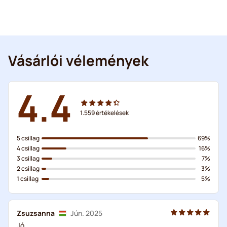
Vásárlói vélemények
4.4
1.559
értékelések
5 csillag
69%
4 csillag
16%
3 csillag
7%
2 csillag
3%
1 csillag
5%
Zsuzsanna
Jún. 2025
Jó