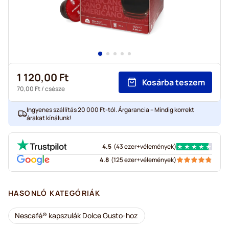
1 120,00 Ft
Kosárba teszem
70,00 Ft
/ csésze
Ingyenes szállítás 20 000 Ft-tól. Árgarancia – Mindig korrekt
árakat kínálunk!
4.5
(
43 ezer+
vélemények
)
4.8
(
125 ezer+
vélemények
)
HASONLÓ KATEGÓRIÁK
Nescafé® kapszulák Dolce Gusto-hoz