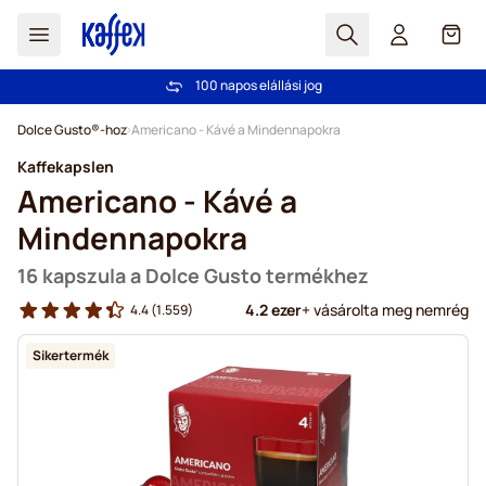
Search
Cart
Több mint 2 000 000 ügyfél bizalmát élvezzük
100 napos elállási jog
Ingyenes szállítás 20 000 Ft-tól
Árgarancia
- Mindig korrekt árakat kínálunk!
Ugrás a tartalomhoz
Dolce Gusto®-hoz
Americano - Kávé a Mindennapokra
Kaffekapslen
Americano - Kávé a
Mindennapokra
16 kapszula a Dolce Gusto termékhez
4.2 ezer
+ vásárolta meg nemrég
4.4
(1.559)
Sikertermék