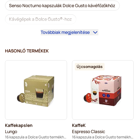
Senso Nocturno kapszulák Dolce Gusto kávéfőzőkhöz
Kávégépek a Dolce Gusto®-hoz
Továbbiak megjelenítése
Tartozékok a Dolce Gusto®-hoz
Koffeinmentes kávé Dolce Gusto kávéfőzőkhöz
HASONLÓ TERMÉKEK
Vízkőoldás és tisztítás Dolce Gusto-hoz
Új csomagolás
Segafredo kapszulák Dolce Gusto kávéfőzőkhöz
Café René kapszulák Dolce Gusto kávéfőzőkhöz
Caffè Borbone kapszulák Dolce Gusto kávéfőzőkhöz
Dolce Vita kapszulák Dolce Gusto kávéfőzőkhöz
Kaffekapslen
KaffeK
Kapszulák Dolce Gusto®-hoz
Lungo
Espresso Classic
16 kapszula a Dolce Gusto termékhez
16 kapszula a Dolce Gusto termékhez