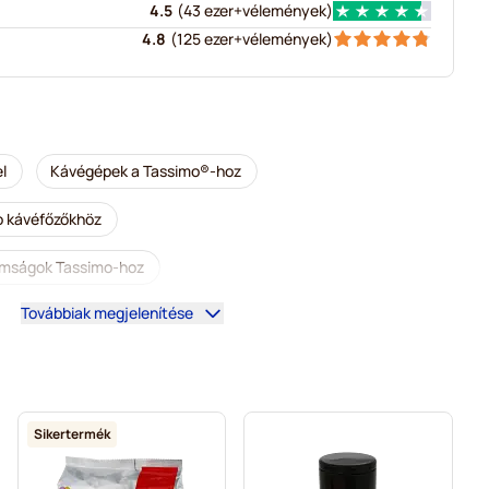
4.5
(
43 ezer+
vélemények
)
4.8
(
125 ezer+
vélemények
)
l
Kávégépek a Tassimo®-hoz
o kávéfőzőkhöz
nomságok Tassimo-hoz
Továbbiak megjelenítése
simo-hoz
L’OR kapszulák Tassimo kávéfőzőkhöz
kávéfőzőkhöz
Kapszulák Tassimo®-hoz
véfőzőkhöz
Marcilla kapszulák Tassimo kávéfőzőkhöz
Sikertermék
Tassimo®-hoz
Forró csokoládé és tea