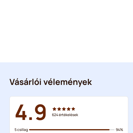
Vásárlói vélemények
4.9
624
értékelések
5 csillag
94%