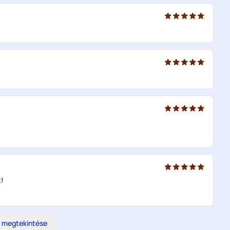
t!
s megtekintése