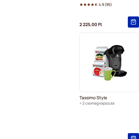
4.9
(
95
)
2 225,00 Ft
Tassimo Style
+ 2 csomag kapszula