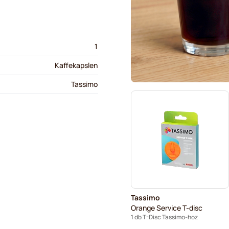
1
Kaffekapslen
Tassimo
Tassimo
Orange Service T-disc
1 db T-Disc Tassimo-hoz