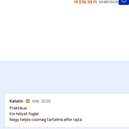
Ettől
19 076,99 Ft
20 887,00 Ft
Regular Price
Katalin
Már. 2026
Praktikus
Kis helyet foglal
Negy teljes csomag tartalma elfer rajta