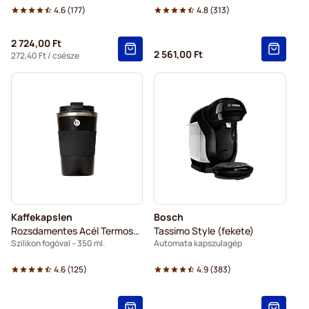
4.6
(
177
)
4.8
(
313
)
2 724,00 Ft
2 561,00 Ft
272,40 Ft
/ csésze
Kaffekapslen
Bosch
Rozsdamentes Acél Termosz Bögre
Tassimo Style (fekete)
Szilikon fogóval – 350 ml.
Automata kapszulagép
4.6
(
125
)
4.9
(
383
)