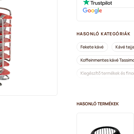
HASONLÓ KATEGÓRIÁK
Fekete kávé
Kávé tejje
Koffeinmentes kávé Tassim
Kiegészítő termékek és fi
Vízkőoldás és tisztítás Tas
Jacobs kapszulák Tassimo 
HASONLÓ TERMÉKEK
Friele kapszulák Tassimo ká
Tartozékok a Tassimo®-hoz