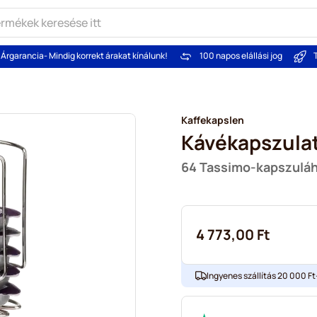
Árgarancia
- Mindig korrekt árakat kínálunk!
100 napos elállási jog
Kaffekapslen
Kávékapszula
64 Tassimo-kapszulá
4 773,00 Ft
Ingyenes szállítás 20 000 Ft-