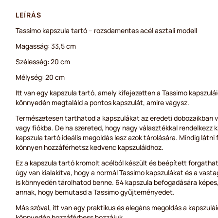
LEÍRÁS
Tassimo kapszula tartó – rozsdamentes acél asztali modell
Magasság: 33,5 cm
Szélesség: 20 cm
Mélység: 20 cm
Itt van egy kapszula tartó, amely kifejezetten a Tassimo kapszulá
könnyedén megtaláld a pontos kapszulát, amire vágysz.
Természetesen tarthatod a kapszulákat az eredeti dobozaikban v
vagy fiókba. De ha szereted, hogy nagy választékkal rendelkezz k
kapszula tartó ideális megoldás lesz azok tárolására. Mindig látni
könnyen hozzáférhetsz kedvenc kapszuláidhoz.
Ez a kapszula tartó kromolt acélból készült és beépített forgatható
úgy van kialakítva, hogy a normál Tassimo kapszulákat és a vasta
is könnyedén tárolhatod benne. 64 kapszula befogadására képes
annak, hogy bemutasd a Tassimo gyűjteményedet.
Más szóval, itt van egy praktikus és elegáns megoldás a kapszulái
könnyedén hozzáférhess hozzájuk.