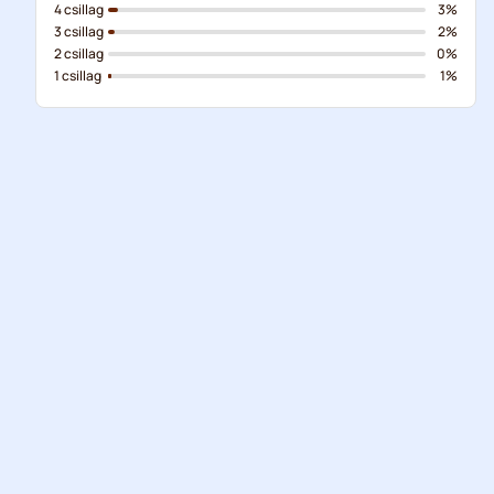
4 csillag
3%
3 csillag
2%
2 csillag
0%
1 csillag
1%