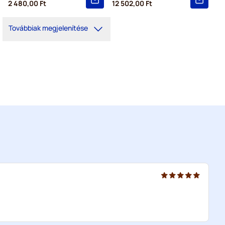
2 480,00 Ft
12 502,00 Ft
Továbbiak megjelenítése