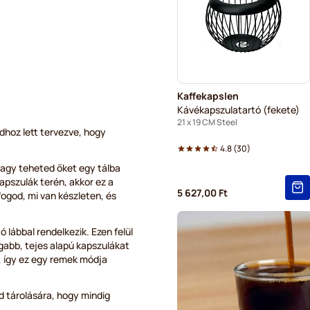
Gevalia kávékapszulák Tass
Kaffekapslen
Kávékapszulatartó (fekete)
21 x 19 CM Steel
idhoz lett tervezve, hogy
4.8
(
30
)
agy teheted őket egy tálba
apszulák terén, akkor ez a
5 627,00 Ft
 fogod, mi van készleten, és
 lábbal rendelkezik. Ezen felül
gabb, tejes alapú kapszulákat
, így ez egy remek módja
d tárolására, hogy mindig