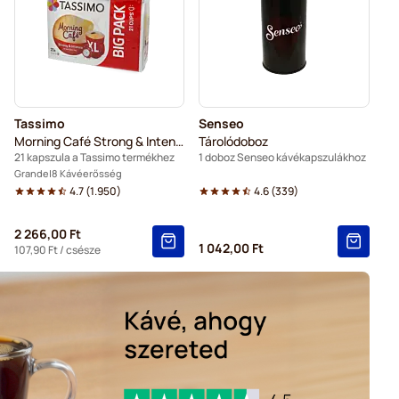
imo kávéfőzőkhöz
Tassimo
Senseo
Morning Café Strong & Intense XL
Tárolódoboz
21 kapszula a Tassimo termékhez
1 doboz Senseo kávékapszulákhoz
Grande
8 Kávéerősség
4.7
(
1.950
)
4.6
(
339
)
2 266,00 Ft
1 042,00 Ft
107,90 Ft
/ csésze