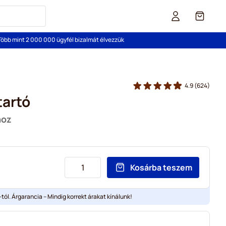
Cart
Több mint 2 000 000 ügyfél bizalmát élvezzük
4.9
(624)
tartó
hoz
Kosárba teszem
tól. Árgarancia – Mindig korrekt árakat kínálunk!