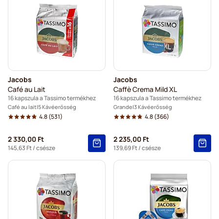
Jacobs
Jacobs
Café au Lait
Caffè Crema Mild XL
16 kapszula a Tassimo termékhez
16 kapszula a Tassimo termékhez
Café au lait
5 Kávéerősség
Grande
3 Kávéerősség
4.8
(531)
4.8
(366)
2 330,00 Ft
2 235,00 Ft
145,63 Ft
/ csésze
139,69 Ft
/ csésze