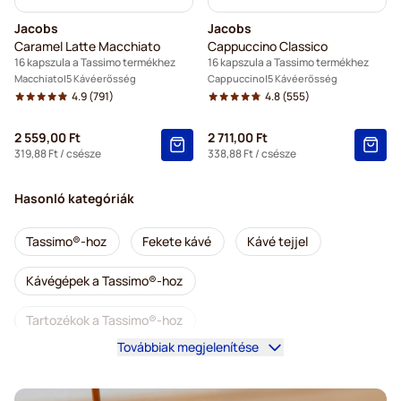
Jacobs
Jacobs
Caramel Latte Macchiato
Cappuccino Classico
16 kapszula a Tassimo termékhez
16 kapszula a Tassimo termékhez
Macchiato
5 Kávéerősség
Cappuccino
5 Kávéerősség
4.9
(791)
4.8
(555)
2 559,00 Ft
2 711,00 Ft
319,88 Ft
/ csésze
338,88 Ft
/ csésze
Hasonló kategóriák
Tassimo®-hoz
Fekete kávé
Kávé tejjel
Kávégépek a Tassimo®-hoz
Tartozékok a Tassimo®-hoz
Továbbiak megjelenítése
Koffeinmentes kávé Tassimo kávéfőzőkhöz
Kiegészítő termékek és finomságok Tassimo-hoz