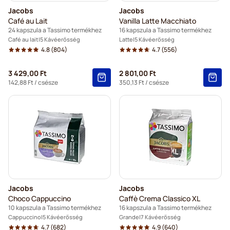
Jacobs
Jacobs
Café au Lait
Vanilla Latte Macchiato
24 kapszula a Tassimo termékhez
16 kapszula a Tassimo termékhez
Café au lait
5 Kávéerősség
Latte
5 Kávéerősség
4.8
(804)
4.7
(556)
3 429,00 Ft
2 801,00 Ft
142,88 Ft
/ csésze
350,13 Ft
/ csésze
Jacobs
Jacobs
Choco Cappuccino
Caffè Crema Classico XL
10 kapszula a Tassimo termékhez
16 kapszula a Tassimo termékhez
Cappuccino
5 Kávéerősség
Grande
7 Kávéerősség
4.7
(682)
4.9
(640)