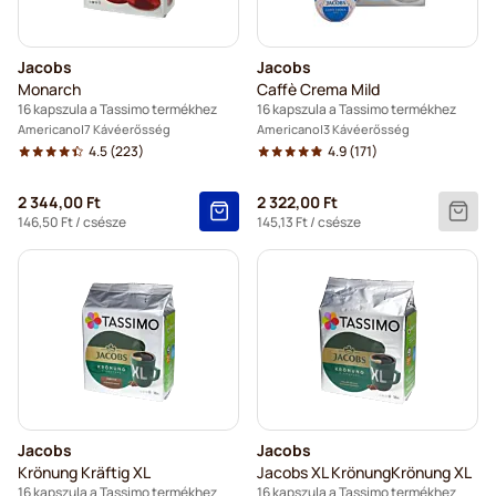
Jacobs
Jacobs
Monarch
Caffè Crema Mild
16 kapszula a Tassimo termékhez
16 kapszula a Tassimo termékhez
Americano
7 Kávéerősség
Americano
3 Kávéerősség
4.5
(223)
4.9
(171)
2 344,00 Ft
2 322,00 Ft
146,50 Ft
/ csésze
145,13 Ft
/ csésze
Jacobs
Jacobs
Krönung Kräftig XL
Jacobs XL KrönungKrönung XL
16 kapszula a Tassimo termékhez
16 kapszula a Tassimo termékhez