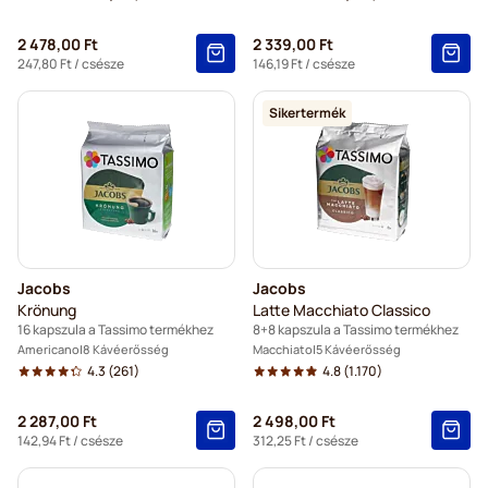
2 478,00 Ft
2 339,00 Ft
247,80 Ft
/ csésze
146,19 Ft
/ csésze
Sikertermék
Jacobs
Jacobs
Krönung
Latte Macchiato Classico
16 kapszula a Tassimo termékhez
8+8 kapszula a Tassimo termékhez
Americano
8 Kávéerősség
Macchiato
5 Kávéerősség
4.3
(261)
4.8
(1.170)
2 287,00 Ft
2 498,00 Ft
142,94 Ft
/ csésze
312,25 Ft
/ csésze