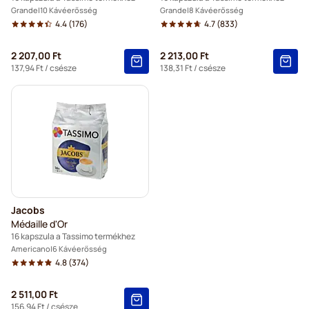
Grande
10 Kávéerősség
Grande
8 Kávéerősség
4.4
(176)
4.7
(833)
2 207,00 Ft
2 213,00 Ft
137,94 Ft
/ csésze
138,31 Ft
/ csésze
Jacobs
Médaille d'Or
16 kapszula a Tassimo termékhez
Americano
6 Kávéerősség
4.8
(374)
2 511,00 Ft
156,94 Ft
/ csésze