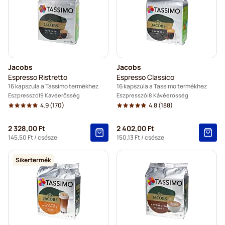
Jacobs
Jacobs
Espresso Ristretto
Espresso Classico
16 kapszula a Tassimo termékhez
16 kapszula a Tassimo termékhez
Eszpresszó
9 Kávéerősség
Eszpresszó
8 Kávéerősség
4.9
(170)
4.8
(188)
2 328,00 Ft
2 402,00 Ft
145,50 Ft
/ csésze
150,13 Ft
/ csésze
Sikertermék