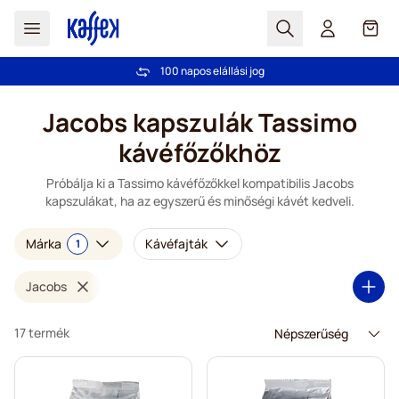
Search
Cart
100 napos elállási jog
Ingyenes szállítás 20 000 Ft-tól
Ugrás a tartalomhoz
Jacobs kapszulák Tassimo
kávéfőzőkhöz
Próbálja ki a Tassimo kávéfőzőkkel kompatibilis Jacobs
kapszulákat, ha az egyszerű és minőségi kávét kedveli.
Márka
Kávéfajták
1
Jacobs
17 termék