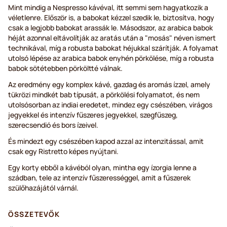
Mint mindig a Nespresso kávéval, itt semmi sem hagyatkozik a
véletlenre. Először is, a babokat kézzel szedik le, biztosítva, hogy
csak a legjobb babokat arassák le. Másodszor, az arabica babok
héját azonnal eltávolítják az aratás után a "mosás" néven ismert
technikával, míg a robusta babokat héjukkal szárítják. A folyamat
utolsó lépése az arabica babok enyhén pörkölése, míg a robusta
babok sötétebben pörköltté válnak.
Az eredmény egy komplex kávé, gazdag és aromás ízzel, amely
tükrözi mindkét bab típusát, a pörkölési folyamatot, és nem
utolsósorban az indiai eredetet, mindez egy csészében, virágos
jegyekkel és intenzív fűszeres jegyekkel, szegfűszeg,
szerecsendió és bors ízeivel.
És mindezt egy csészében kapod azzal az intenzitással, amit
csak egy Ristretto képes nyújtani.
Egy korty ebből a kávéból olyan, mintha egy ízorgia lenne a
szádban, tele az intenzív fűszerességgel, amit a fűszerek
szülőhazájától várnál.
ÖSSZETEVŐK