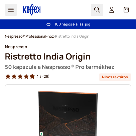
Search
Cart
100 napos elállási jog
Ingyenes szállítás 20 000 Ft-tól
Ugrás a tartalomhoz
Nespresso® Professional-hoz
Ristretto India Origin
Nespresso
Ristretto India Origin
50 kapszula a Nespresso® Pro termékhez
4.8
(26)
Nincs raktáron