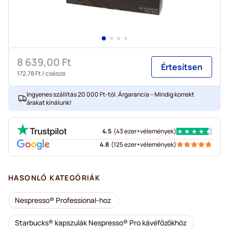
8 639,00 Ft
Értesítsen
172,78 Ft
/ csésze
Ingyenes szállítás 20 000 Ft-tól. Árgarancia – Mindig korrekt
árakat kínálunk!
4.5
(
43 ezer+
vélemények
)
4.8
(
125 ezer+
vélemények
)
HASONLÓ KATEGÓRIÁK
Nespresso® Professional-hoz
Starbucks® kapszulák Nespresso® Pro kávéfőzőkhöz