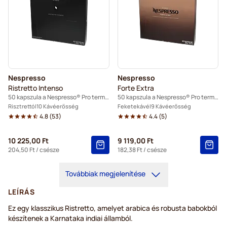
Nespresso
Nespresso
Ristretto Intenso
Forte Extra
50 kapszula a Nespresso® Pro termékhez
50 kapszula a Nespresso® Pro termékhez
Risztrettó
10 Kávéerősség
Feketekávé
9 Kávéerősség
4.8
(
53
)
4.4
(
5
)
10 225,00 Ft
9 119,00 Ft
204,50 Ft
/ csésze
182,38 Ft
/ csésze
Továbbiak megjelenítése
LEÍRÁS
Ez egy klasszikus Ristretto, amelyet arabica és robusta babokból
készítenek a Karnataka indiai államból.