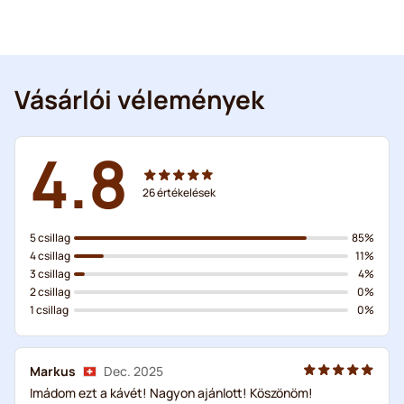
Vásárlói vélemények
4.8
26
értékelések
5 csillag
85%
4 csillag
11%
3 csillag
4%
2 csillag
0%
1 csillag
0%
Markus
Dec. 2025
Imádom ezt a kávét! Nagyon ajánlott! Köszönöm!