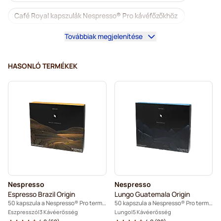
Café Royal kapszulák Nespresso® Pro kávéfőzőkhöz
Továbbiak megjelenítése
Kávégépek a Nespresso® Professional-hoz
Tartozékok a Nespresso® Professional-hoz
HASONLÓ TERMÉKEK
Koffeinmentes kávé Nespresso® Pro kávéfőzőkhöz
Vízkőoldás és tisztítás Nespresso® Pro-hoz
Kapszula a Nespresso® Pro termékhez
Gimoka kapszulák Nespresso® Pro kávéfőzőkhöz
Kávékapszulák Nespresso® Pro kávéfőzőkhöz
Nespresso
Nespresso
Kaffekapslen a Nespresso® Professional-hoz
Espresso Brazil Origin
Lungo Guatemala Origin
50 kapszula a Nespresso® Pro termékhez
50 kapszula a Nespresso® Pro termékhez
Eszpresszó
3 Kávéerősség
Lungo
5 Kávéerősség