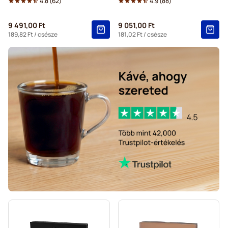
4.8
(
62
)
4.9
(
88
)
9 491,00 Ft
9 051,00 Ft
189,82 Ft
/ csésze
181,02 Ft
/ csésze