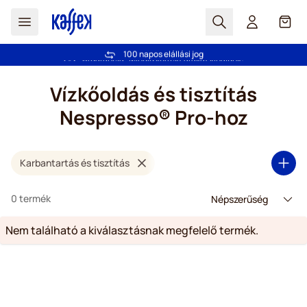
Search
Cart
100 napos elállási jog
Ingyenes szállítás 20 000 Ft-tól
Ugrás a tartalomhoz
Vízkőoldás és tisztítás
Nespresso® Pro-hoz
Karbantartás és tisztítás
0 termék
Nem található a kiválasztásnak megfelelő termék.