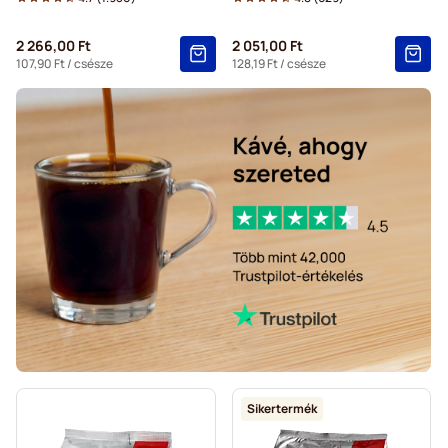
Gevalia kávékapszulák Tassimo kávéfőzőkhöz
2 266,00 Ft
2 051,00 Ft
107,90 Ft
/ csésze
128,19 Ft
/ csésze
Sikertermék