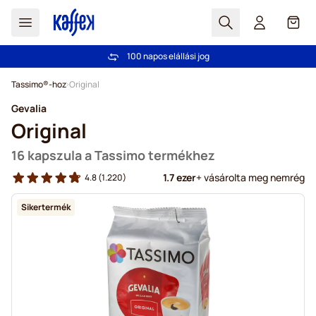
Search
Cart
Több mint 2 000 000 ügyfél bizalmát élvezzük
Ingyenes szállítás 20 000 Ft-tól
100 napos elállási jog
Árgarancia
- Mindig korrekt árakat kínálunk!
Ugrás a tartalomhoz
Tassimo®-hoz
Original
Gevalia
Original
16 kapszula a Tassimo termékhez
1.7 ezer
+ vásárolta meg nemrég
4.8
(1.220)
Sikertermék