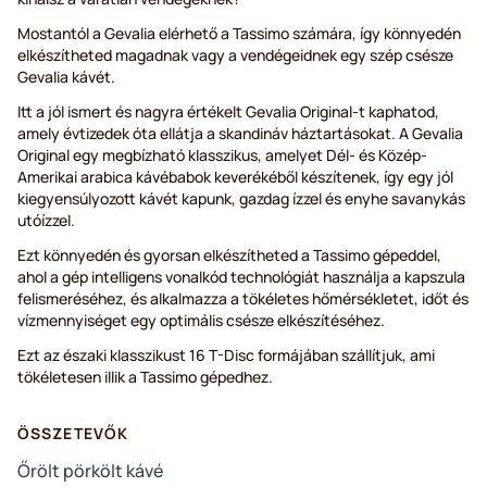
Mostantól a Gevalia elérhető a Tassimo számára, így könnyedén
elkészítheted magadnak vagy a vendégeidnek egy szép csésze
Gevalia kávét.
Itt a jól ismert és nagyra értékelt Gevalia Original-t kaphatod,
amely évtizedek óta ellátja a skandináv háztartásokat. A Gevalia
Original egy megbízható klasszikus, amelyet Dél- és Közép-
Amerikai arabica kávébabok keverékéből készítenek, így egy jól
kiegyensúlyozott kávét kapunk, gazdag ízzel és enyhe savanykás
utóízzel.
Ezt könnyedén és gyorsan elkészítheted a Tassimo gépeddel,
ahol a gép intelligens vonalkód technológiát használja a kapszula
felismeréséhez, és alkalmazza a tökéletes hőmérsékletet, időt és
vízmennyiséget egy optimális csésze elkészítéséhez.
Ezt az északi klasszikust 16 T-Disc formájában szállítjuk, ami
tökéletesen illik a Tassimo gépedhez.
ÖSSZETEVŐK
Őrölt pörkölt kávé