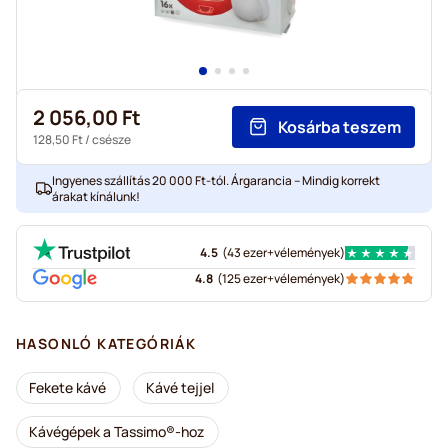
2 056,00 Ft
Kosárba teszem
128,50 Ft
/ csésze
Ingyenes szállítás 20 000 Ft-tól. Árgarancia – Mindig korrekt
árakat kínálunk!
4.5
(
43 ezer+
vélemények
)
4.8
(
125 ezer+
vélemények
)
HASONLÓ KATEGÓRIÁK
Fekete kávé
Kávé tejjel
Kávégépek a Tassimo®-hoz