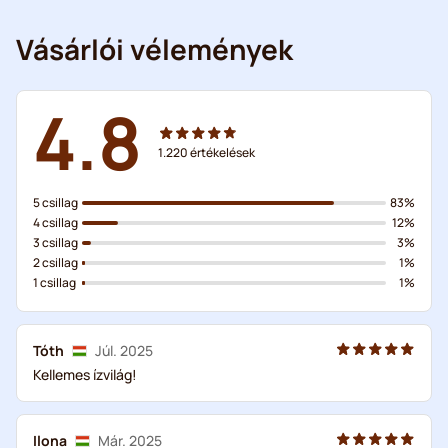
Vásárlói vélemények
4.8
1.220
értékelések
5 csillag
83%
4 csillag
12%
3 csillag
3%
2 csillag
1%
1 csillag
1%
Tóth
Júl. 2025
Kellemes ízvilág!
Ilona
Már. 2025