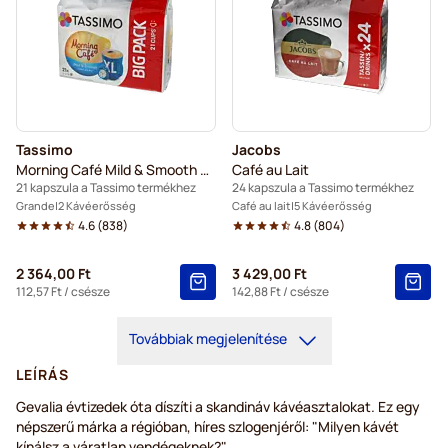
Tassimo
Jacobs
Morning Café Mild & Smooth XL
Café au Lait
21 kapszula a Tassimo termékhez
24 kapszula a Tassimo termékhez
Grande
2 Kávéerősség
Café au lait
5 Kávéerősség
4.6
(
838
)
4.8
(
804
)
2 364,00 Ft
3 429,00 Ft
112,57 Ft
/ csésze
142,88 Ft
/ csésze
Továbbiak megjelenítése
LEÍRÁS
Gevalia évtizedek óta díszíti a skandináv kávéasztalokat. Ez egy
népszerű márka a régióban, híres szlogenjéről: "Milyen kávét
kínálsz a váratlan vendégeknek?"