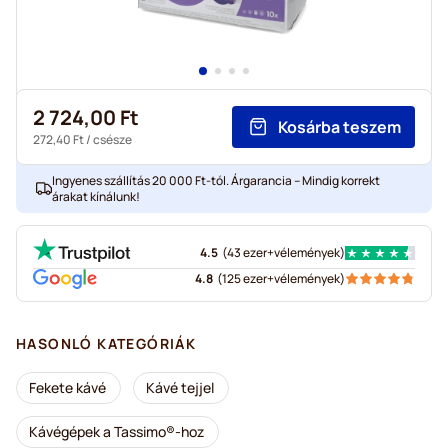
2 724,00 Ft
Kosárba teszem
272,40 Ft
/ csésze
Ingyenes szállítás 20 000 Ft-tól. Árgarancia – Mindig korrekt
árakat kínálunk!
4.5
(
43 ezer+
vélemények
)
4.8
(
125 ezer+
vélemények
)
HASONLÓ KATEGÓRIÁK
Fekete kávé
Kávé tejjel
Kávégépek a Tassimo®-hoz