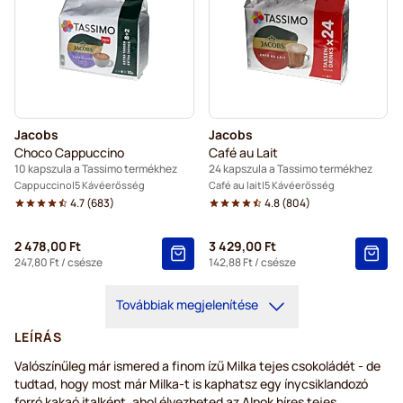
Jacobs
Jacobs
Choco Cappuccino
Café au Lait
10 kapszula a Tassimo termékhez
24 kapszula a Tassimo termékhez
Cappuccino
5 Kávéerősség
Café au lait
5 Kávéerősség
4.7
(
683
)
4.8
(
804
)
2 478,00 Ft
3 429,00 Ft
247,80 Ft
/ csésze
142,88 Ft
/ csésze
Továbbiak megjelenítése
LEÍRÁS
Valószínűleg már ismered a finom ízű Milka tejes csokoládét - de
tudtad, hogy most már Milka-t is kaphatsz egy ínycsiklandozó
forró kakaó italként, ahol élvezheted az Alpok híres tejes