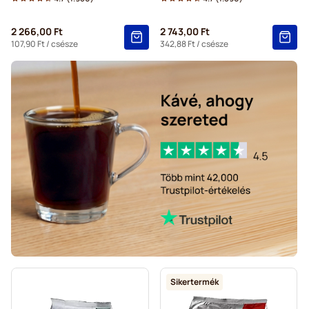
Gevalia kávékapszulák Tassimo kávéfőzőkhöz
2 266,00 Ft
2 743,00 Ft
107,90 Ft
/ csésze
342,88 Ft
/ csésze
Sikertermék