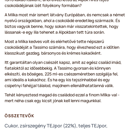
csokoládéjának ízét folyékony formában?
A Milka most már ismert látvány Európában, és nemcsak a német
nyelvű országokban, ahol a csokoládé eredetileg származik. És
biztos vagyok benne, hogy sokan már visszatekintettek, hogy
lássanak-e egy lila tehenet a Alpokban tett túra során.
Most a Milka kedves volt és elérhetővé tette népszerű
csokoládéját a Tassimo számára, hogy élvezhesd ezt a időtlen
klasszikust gazdag, bársonyos és krémes kakaóként.
Itt garantáltan olyan csészét kapsz, amit az egész család imád,
fiataloktól az idősebbekig. A Tassimo gyorsan és könnyen
elkészíti, és bőséges, 225 ml-es csészeméretben szolgálja fel,
ami ideális a kakaóhoz. És ha egy kis tejszínhabbal és egy
csipetnyi fahéjjal tálalod, majdnem ellenállhatatlanná válik.
Tehát kényeztesd magad és családod ezzel a finom MIlka-val -
mert néha csak egy kicsit jónak kell lenni magunkkal.
ÖSSZETEVŐK
Cukor, zsírszegény TEJpor (22%), teljes TEJpor,