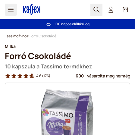
Search
Cart
100 napos elállási jog
Ingyenes szállítás 20 000 Ft-tól
Ugrás a tartalomhoz
Tassimo®-hoz
Forró Csokoládé
Milka
Forró Csokoládé
10 kapszula a Tassimo termékhez
600
+ vásárolta meg nemrég
4.6
(176)