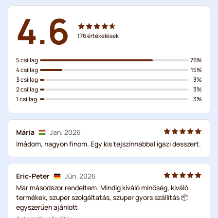
4.6
176
értékelések
5 csillag
76%
4 csillag
15%
3 csillag
3%
2 csillag
3%
1 csillag
3%
Mária
Jan. 2026
Imádom, nagyon finom. Egy kis tejszínhabbal igazi desszert.
Eric-Peter
Jún. 2026
Már másodszor rendeltem. Mindig kiváló minőség, kiváló
termékek, szuper szolgáltatás, szuper gyors szállítás 📦
egyszerűen ajánlott