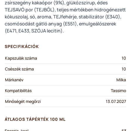
zsírszegény kakaópor (9%), glükózszirup, édes
TEJSAVÓ por (TEJBŐL), teljes mértékben hidrogénezett
kókuszolaj, só, aroma, TEJfehérje, stabilizátor (E340),
csomósodást gátló anyag (E551), emulgeálószerek
(E471, E433, SZÓJA lecitin).
SPECIFIKÁCIÓK
Kapszulák száma
10
Csészék száma
10
Márkanév
Milka
Kompatibilitás
Tassimo
Minőségét megőrzi
13.07.2027
ÁTLAGOS TÁPÉRTÉK 100 ML
Energia, kcal
53