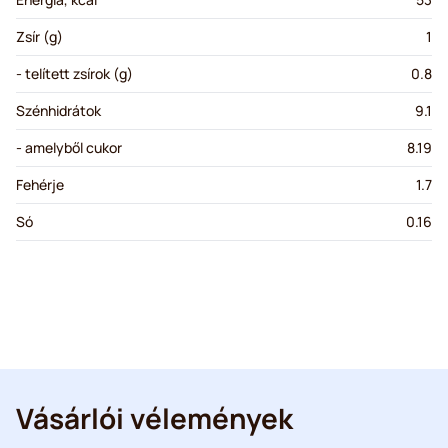
Zsír (g)
1
- telített zsírok (g)
0.8
Szénhidrátok
9.1
- amelyből cukor
8.19
Fehérje
1.7
Só
0.16
Vásárlói vélemények