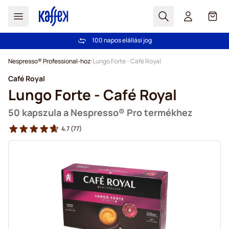
Search
Cart
100 napos elállási jog
Ingyenes szállítás 20 000 Ft-tól
Ugrás a tartalomhoz
Nespresso® Professional-hoz
Lungo Forte - Café Royal
Café Royal
Lungo Forte - Café Royal
50 kapszula a Nespresso® Pro termékhez
4.7
(77)