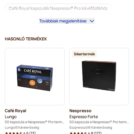
Café Royal kapszulák Nespresso® Pro kávéfőzőkhöz
Továbbiak megjelenítése
Kávégépek a Nespresso® Professional-hoz
Tartozékok a Nespresso® Professional-hoz
HASONLÓ TERMÉKEK
Koffeinmentes kávé Nespresso® Pro kávéfőzőkhöz
Sikertermék
Vízkőoldás és tisztítás Nespresso® Pro-hoz
Kapszula a Nespresso® Pro termékhez
Gimoka kapszulák Nespresso® Pro kávéfőzőkhöz
Kávékapszulák Nespresso® Pro kávéfőzőkhöz
Café Royal
Nespresso
Kaffekapslen a Nespresso® Professional-hoz
Lungo
Espresso Forte
50 kapszula a Nespresso® Pro termékhez
50 kapszula a Nespresso® Pro termékhez
Lungo
5 Kávéerősség
Eszpresszó
6 Kávéerősség
4.6
(
73
)
4.8
(
177
)