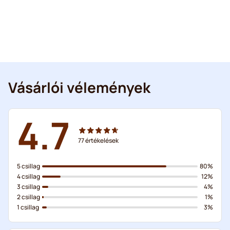
Vásárlói vélemények
4.7
77
értékelések
5 csillag
80%
4 csillag
12%
3 csillag
4%
2 csillag
1%
1 csillag
3%