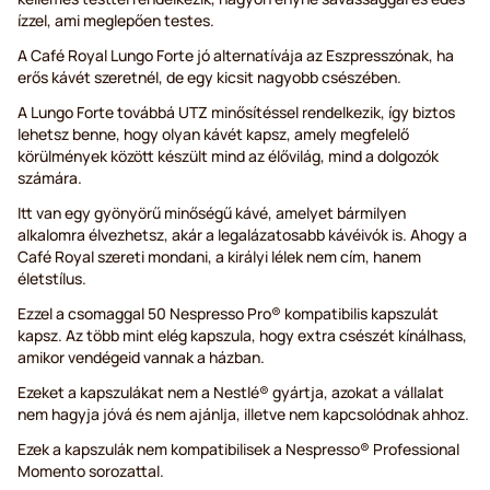
ízzel, ami meglepően testes.
A Café Royal Lungo Forte jó alternatívája az Eszpresszónak, ha
erős kávét szeretnél, de egy kicsit nagyobb csészében.
A Lungo Forte továbbá UTZ minősítéssel rendelkezik, így biztos
lehetsz benne, hogy olyan kávét kapsz, amely megfelelő
körülmények között készült mind az élővilág, mind a dolgozók
számára.
Itt van egy gyönyörű minőségű kávé, amelyet bármilyen
alkalomra élvezhetsz, akár a legalázatosabb kávéivók is. Ahogy a
Café Royal szereti mondani, a királyi lélek nem cím, hanem
életstílus.
Ezzel a csomaggal 50 Nespresso Pro® kompatibilis kapszulát
kapsz. Az több mint elég kapszula, hogy extra csészét kínálhass,
amikor vendégeid vannak a házban.
Ezeket a kapszulákat nem a Nestlé® gyártja, azokat a vállalat
nem hagyja jóvá és nem ajánlja, illetve nem kapcsolódnak ahhoz.
Ezek a kapszulák nem kompatibilisek a Nespresso® Professional
Momento sorozattal.