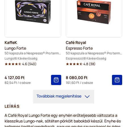
KaffeK
Café Royal
Lungo Forte
Espresso Forte
50 kapszula a Nespresso® Pro termékhez
50 kapszula a Nespresso® Pro termékhez
Lungo
6 Kávéerősség
Eszpresszó
8 Kávéerősség
4.6
(
340
)
4.8
(
38
)
4 127,00 Ft
8 080,00 Ft
82,54 Ft
/ csésze
161,60 Ft
/ csésze
Továbbiak megjelenítése
LEÍRÁS
A Café Royal Lungo Forte egy enyhén erőteljesebb változata a
klasszikus Lungo-nak, sötéten pörkölt babokból készül. Enyhe és
kellemes testtel rendelkezik, nagyon enyhe savassággal és édes