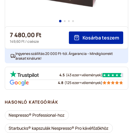
7 480,00 Ft
Kosárba teszem
149,60 Ft
/ csésze
Ingyenes szállítás 20 000 Ft-tól. Árgarancia – Mindig korrekt
árakat kínálunk!
4.5
(
43 ezer+
vélemények
)
4.8
(
125 ezer+
vélemények
)
HASONLÓ KATEGÓRIÁK
Nespresso® Professional-hoz
Starbucks® kapszulák Nespresso® Pro kávéfőzőkhöz