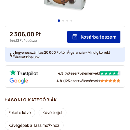
2 306,00 Ft
Kosárba teszem
144,13 Ft
/ csésze
Ingyenes szállítás 20 000 Ft-tól. Árgarancia – Mindig korrekt
árakat kínálunk!
4.5
(
43 ezer+
vélemények
)
4.8
(
125 ezer+
vélemények
)
HASONLÓ KATEGÓRIÁK
Fekete kávé
Kávé tejjel
Kávégépek a Tassimo®-hoz