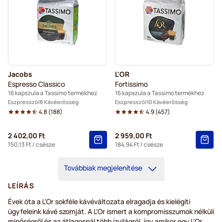
Jacobs
L'OR
Espresso Classico
Fortissimo
16 kapszula a Tassimo termékhez
16 kapszula a Tassimo termékhez
Eszpresszó
8 Kávéerősség
Eszpresszó
10 Kávéerősség
4.8
(
188
)
4.9
(
457
)
2 402,00 Ft
2 959,00 Ft
150,13 Ft
/ csésze
184,94 Ft
/ csésze
Továbbiak megjelenítése
LEÍRÁS
Évek óta a L'Or sokféle kávéváltozata elragadja és kielégíti
ügyfeleink kávé szomját. A L'Or ismert a kompromisszumok nélküli
minőségről és az átlagosnál több ízvilágról, így amikor egy L'Or