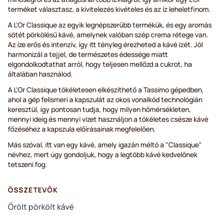
terméket választasz, a kivitelezés kivételes és az íz leheletfinom.
A L'Or Classique az egyik legnépszerűbb termékük, és egy aromás
sötét pörkölésű kávé, amelynek valóban szép crema rétege van.
Az íze erős és intenzív, így itt tényleg érezheted a kávé ízét. Jól
harmonizál a tejjel, de természetes édessége miatt
elgondolkodtathat arról, hogy teljesen mellőzd a cukrot, ha
általában használod.
A L'Or Classique tökéletesen elkészíthető a Tassimo gépedben,
ahol a gép felismeri a kapszulát az okos vonalkód technológián
keresztül, így pontosan tudja, hogy milyen hőmérsékleten,
mennyi ideig és mennyi vizet használjon a tökéletes csésze kávé
főzéséhez a kapszula előírásainak megfelelően.
Más szóval, itt van egy kávé, amely igazán méltó a "Classique"
névhez, mert úgy gondoljuk, hogy a legtöbb kávé kedvelőnek
tetszeni fog.
ÖSSZETEVŐK
Őrölt pörkölt kávé