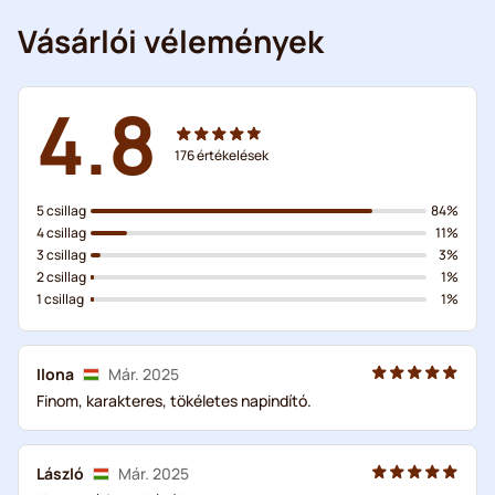
Vásárlói vélemények
4.8
176
értékelések
5 csillag
84%
4 csillag
11%
3 csillag
3%
2 csillag
1%
1 csillag
1%
Ilona
Már. 2025
Finom, karakteres, tökéletes napindító.
László
Már. 2025