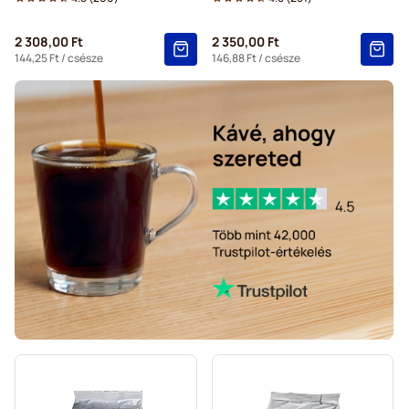
Gevalia kávékapszulák Tassimo kávéfőzőkhöz
2 308,00 Ft
2 350,00 Ft
144,25 Ft
/ csésze
146,88 Ft
/ csésze