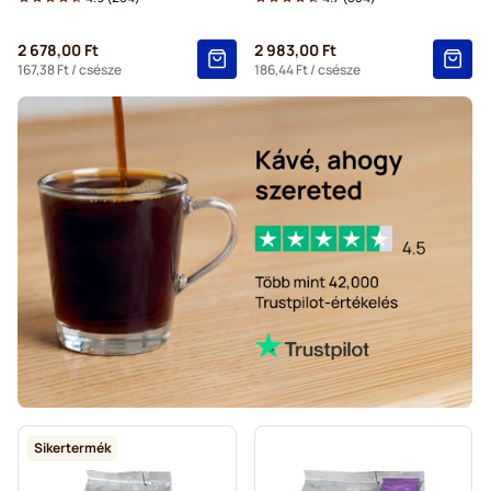
Gevalia kávékapszulák Tassimo kávéfőzőkhöz
2 678,00 Ft
2 983,00 Ft
167,38 Ft
/ csésze
186,44 Ft
/ csésze
Sikertermék