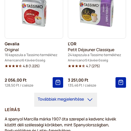
Gevalia
L'OR
Original
Petit Déjeuner Classique
16 kapszula a Tassimo termékhez
24 kapszula a Tassimo termékhez
Americano
6 Kávéerősség
Americano
5 Kávéerősség
4.8
(
1.225
)
4.7
(
275
)
2 056,00 Ft
3 251,00 Ft
128,50 Ft
/ csésze
135,46 Ft
/ csésze
Továbbiak megjelenítése
LEÍRÁS
A spanyol Marcilla márka 1907 óta szerepel a kedvenc kávék
között déli szélességi körökben, mint Spanyolországban,
Portugáliában és Latin-Amerikában.