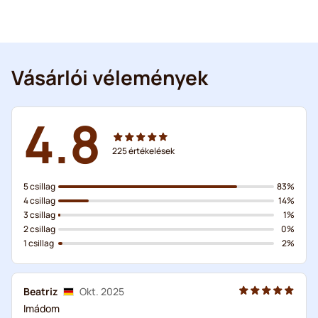
Vásárlói vélemények
4.8
225
értékelések
5 csillag
83%
4 csillag
14%
3 csillag
1%
2 csillag
0%
1 csillag
2%
Beatriz
Okt. 2025
Imádom