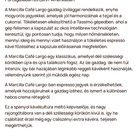
A Marcilla Café Largo gazdag ízvilággal rendelkezik, enyhe
mogyorós jegyekkel, amelyek jól harmonizálnak a tejjel és a
cukorral. Tökéletesen elkészíthető a Tassimo gépedben, ahol a
gép felismeri a kapszulát az okos Intellibrew technológián
keresztül, így pontosan tudja, hogy milyen hőmérsékleten,
mennyi ideig és mennyi vizet használjon a tökéletes espresso
kávé főzéséhez a kapszula előírásainak megfelelően.
A Marcilla Café Largo egy klasszikus, amellyel déli szélességi
körökben újra és újra találkozni fogsz. Az íze gazdag, de nem túl
intenzív, így bár hazájában leginkább reggeli kávéként használják,
véleményünk szerint jól működik egész nap.
A Marcilla Café Largo-ban espresso jegyek is érzékelhetőek,
amelyek hozzájárulnak a gazdag ízéhez, és ismert a különösen
habos crema rétegéről.
Ez a spanyol kávékultúra méltó képviselője, és nagy
rajongótábora van a déli szélességi körökön kívül is, így ha
csábítást érzel még egy csészényi extra kávéra, teljesen
megérthetjük.