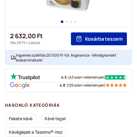
2 632,00 Ft
Kosárba teszem
164,50 Ft
/ csésze
Ingyenes szállítás 20 000 Ft-tól. Árgarancia – Mindig korrekt
árakat kínálunk!
4.5
(
43 ezer+
vélemények
)
4.8
(
125 ezer+
vélemények
)
HASONLÓ KATEGÓRIÁK
Fekete kávé
Kávé tejjel
Kávégépek a Tassimo®-hoz