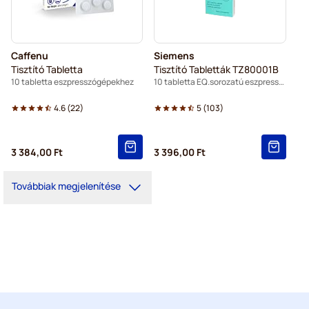
Caffenu
Siemens
Tisztító Tabletta
Tisztító Tabletták TZ80001B
10 tabletta eszpresszógépekhez
10 tabletta EQ.sorozatú eszpresszó gépekhez
4.6
(
22
)
5
(
103
)
3 384,00 Ft
3 396,00 Ft
Továbbiak megjelenítése