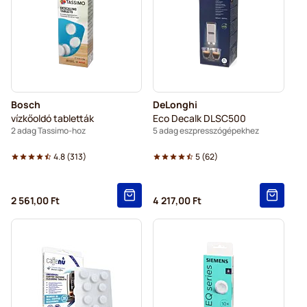
Bosch
DeLonghi
vízkőoldó tabletták
Eco Decalk DLSC500
2 adag Tassimo-hoz
5 adag eszpresszógépekhez
4.8
(
313
)
5
(
62
)
2 561,00 Ft
4 217,00 Ft