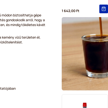
1 642,00 Ft
ű módon biztosíthatja gépe
tés gondoskodik arról, hogy a
en, és mindig tökéletes kávét
 kemény vízű területen él,
ízkőtelenítést.
mutatójában