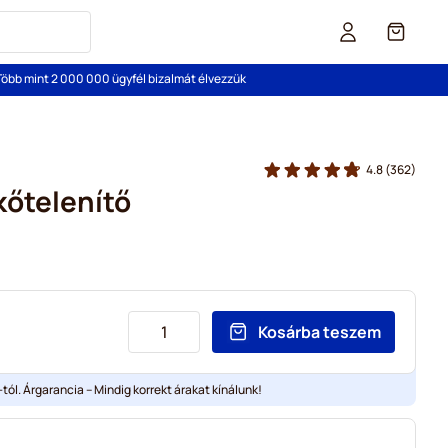
Cart
Több mint 2 000 000 ügyfél bizalmát élvezzük
4.8
(362)
kőtelenítő
Kosárba teszem
tól. Árgarancia – Mindig korrekt árakat kínálunk!