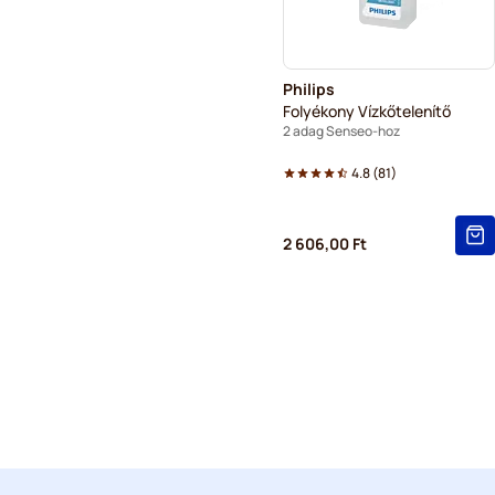
Philips
Folyékony Vízkőtelenítő
2 adag Senseo-hoz
4.8
(
81
)
2 606,00 Ft