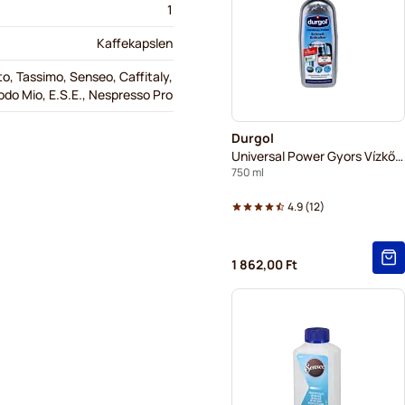
1
Kaffekapslen
, Tassimo, Senseo, Caffitaly,
Modo Mio, E.S.E., Nespresso Pro
Durgol
Universal Power Gyors Vízkőoldó
750 ml
4.9
(
12
)
1 862,00 Ft