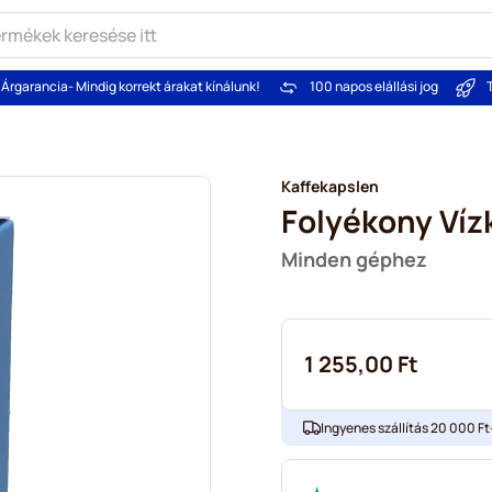
Árgarancia
- Mindig korrekt árakat kínálunk!
100 napos elállási jog
Kaffekapslen
Folyékony Víz
Minden géphez
1 255,00 Ft
Ingyenes szállítás 20 000 Ft-