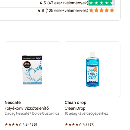
4.5
(
43 ezer+
vélemények
)
4.8
(
125 ezer+
vélemények
)
Nescafé
Clean drop
Folyékony Vízkőtelenítő
Clean Drop
2 adag Nescafé® Dolce Gusto-hoz
10 adag kávéfőzőgépekhez
4.8
(
436
)
4.7
(
37
)