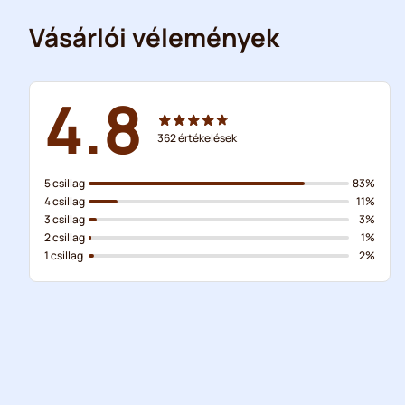
Vásárlói vélemények
4.8
362
értékelések
5 csillag
83%
4 csillag
11%
3 csillag
3%
2 csillag
1%
1 csillag
2%