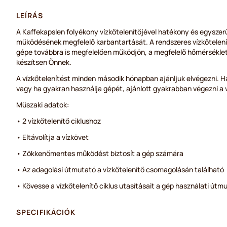
LEÍRÁS
A Kaffekapslen folyékony vízkőtelenítőjével hatékony és egyszer
működésének megfelelő karbantartását. A rendszeres vízkőtelení
gépe továbbra is megfelelően működjön, a megfelelő hőmérséklet
készítsen Önnek.
A vízkőtelenítést minden második hónapban ajánljuk elvégezni. Ha
vagy ha gyakran használja gépét, ajánlott gyakrabban végezni a v
Műszaki adatok:
• 2 vízkőtelenítő ciklushoz
• Eltávolítja a vízkövet
• Zökkenőmentes működést biztosít a gép számára
• Az adagolási útmutató a vízkőtelenítő csomagolásán található
• Kövesse a vízkőtelenítő ciklus utasításait a gép használati út
SPECIFIKÁCIÓK