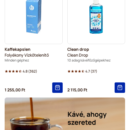
Kaffekapslen
Clean drop
Folyékony Vízkőtelenítő
Clean Drop
Minden géphez
10 adag kávéfőzőgépekhez
4.8
(
362
)
4.7
(
37
)
1 255,00 Ft
2 115,00 Ft