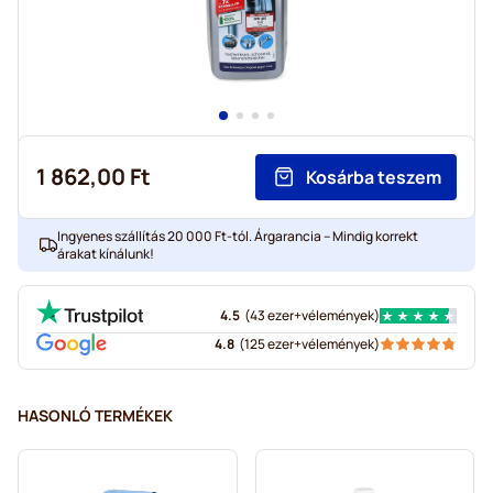
1 862,00 Ft
Kosárba teszem
Ingyenes szállítás 20 000 Ft-tól. Árgarancia – Mindig korrekt
árakat kínálunk!
4.5
(
43 ezer+
vélemények
)
4.8
(
125 ezer+
vélemények
)
HASONLÓ TERMÉKEK