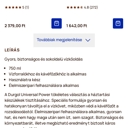
5
(
1
)
4.8
(
272
)
2 379,00 Ft
1 642,00 Ft
Továbbiak megjelenítése
LEÍRÁS
Gyors, biztonságos és sokoldalú vízkőoldás
750 ml
Vízforralókhoz és kávéfőzőkhöz is alkalmas
Használatra kész
Élelmiszeripari felhasználásra alkalmas
A Durgol Universal Power tökéletes választás a háztartási
készülékek tisztításához. Speciális formulája gyorsan és
hatékonyan távolítja el a vízkövet, miközben védi a kávéfőzőt a
rozsdásodástól. Élelmiszeripari felhasználásra alkalmas, gyorsan
hat, és nem hagy maga után sem ízt, sem szagot. Biztonságos és
környezetbarát, illetve megbízható eredményt biztosít káros