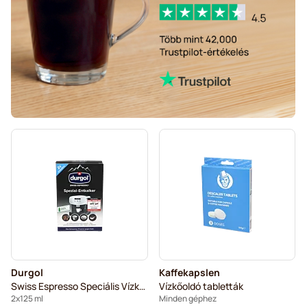
Durgol
Kaffekapslen
Swiss Espresso Speciális Vízkőoldó
Vízkőoldó tabletták
2x125 ml
Minden géphez