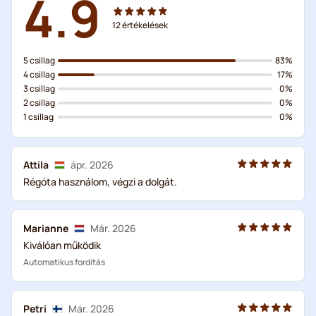
4.9
12
értékelések
5 csillag
83%
4 csillag
17%
3 csillag
0%
2 csillag
0%
1 csillag
0%
Attila
ápr. 2026
Régóta használom, végzi a dolgát.
Marianne
Már. 2026
Kiválóan működik
Automatikus fordítás
Petri
Már. 2026