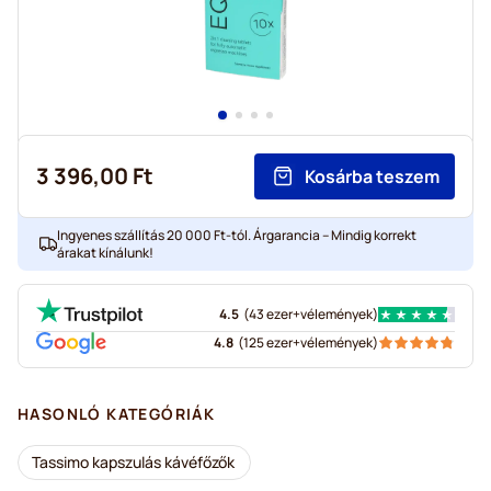
3 396,00 Ft
Kosárba teszem
Ingyenes szállítás 20 000 Ft-tól. Árgarancia – Mindig korrekt
árakat kínálunk!
4.5
(
43 ezer+
vélemények
)
4.8
(
125 ezer+
vélemények
)
HASONLÓ KATEGÓRIÁK
Tassimo kapszulás kávéfőzők