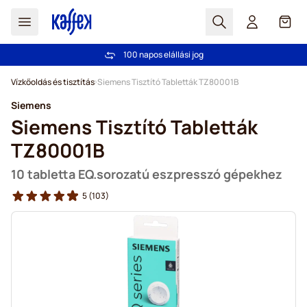
Search
Cart
100 napos elállási jog
Ingyenes szállítás 20 000 Ft-tól
Ugrás a tartalomhoz
Vízkőoldás és tisztítás
Siemens Tisztító Tabletták TZ80001B
Siemens
Siemens Tisztító Tabletták
TZ80001B
10 tabletta EQ.sorozatú eszpresszó gépekhez
5
(103)