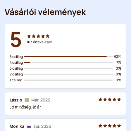
Vásárlói vélemények
5
103
értékelések
5 csillag
93%
4 csillag
7%
3 csillag
0%
2 csillag
0%
1 csillag
0%
László
Már. 2025
Jó minőség, jó ár
Monika
ápr. 2026