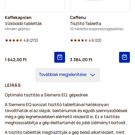
Kaffekapslen
Caffenu
Vízkőoldó tabletták
Tisztító Tabletta
Minden géphez
10 tabletta eszpresszógépekhez
4.8
(
272
)
4.6
(
22
)
1 642,00 Ft
3 384,00 Ft
Továbbiak megjelenítése
LEÍRÁS
Optimális tisztítás a Siemens EQ. gépednek
A Siemens EQ sorozat tisztító tablettáival hatékonyan
távolíthatók el az olajok, baktériumok és egyéb szennyeződések
még a gép legnehezebben elérhető részeiről is. Ez a tisztítás
meghosszabbítja a gép élettartamát és jobb ízélményt biztosít.
A tisztító tabletták megtisztítják a gép belső alkatrészeit, mint