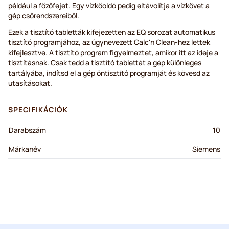
például a főzőfejet. Egy vízkőoldó pedig eltávolítja a vízkövet a
gép csőrendszereiből.
Ezek a tisztító tabletták kifejezetten az EQ sorozat automatikus
tisztító programjához, az úgynevezett Calc'n Clean-hez lettek
kifejlesztve. A tisztító program figyelmeztet, amikor itt az ideje a
tisztításnak. Csak tedd a tisztító tablettát a gép különleges
tartályába, indítsd el a gép öntisztító programját és kövesd az
utasításokat.
SPECIFIKÁCIÓK
Darabszám
10
Márkanév
Siemens