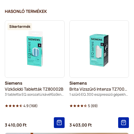
HASONLÓ TERMÉKEK
Sikertermék
Siemens
Siemens
Vízkőoldó Tabletták TZ80002B
Brita Vízszűrő Intenza TZ70003
3 tabletta EQ.sorozatú kávéfőzőknek
1 szűrő EQ.300 eszpresszó gépekhez
4.9
(
168
)
5
(
69
)
3 410,00 Ft
3 403,00 Ft