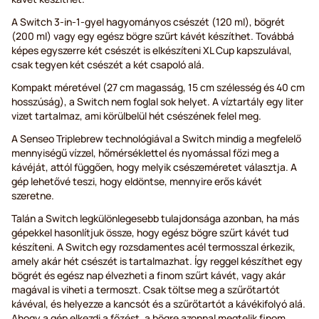
A Switch 3-in-1-gyel hagyományos csészét (120 ml), bögrét
(200 ml) vagy egy egész bögre szűrt kávét készíthet. Továbbá
képes egyszerre két csészét is elkészíteni XL Cup kapszulával,
csak tegyen két csészét a két csapoló alá.
Kompakt méretével (27 cm magasság, 15 cm szélesség és 40 cm
hosszúság), a Switch nem foglal sok helyet. A víztartály egy liter
vizet tartalmaz, ami körülbelül hét csészének felel meg.
A Senseo Triplebrew technológiával a Switch mindig a megfelelő
mennyiségű vízzel, hőmérséklettel és nyomással főzi meg a
kávéját, attól függően, hogy melyik csészeméretet választja. A
gép lehetővé teszi, hogy eldöntse, mennyire erős kávét
szeretne.
Talán a Switch legkülönlegesebb tulajdonsága azonban, ha más
gépekkel hasonlítjuk össze, hogy egész bögre szűrt kávét tud
készíteni. A Switch egy rozsdamentes acél termosszal érkezik,
amely akár hét csészét is tartalmazhat. Így reggel készíthet egy
bögrét és egész nap élvezheti a finom szűrt kávét, vagy akár
magával is viheti a termoszt. Csak töltse meg a szűrőtartót
kávéval, és helyezze a kancsót és a szűrőtartót a kávékifolyó alá.
Ahogy a gép elkezdi a főzést, a bögre azonnal megtelik finom