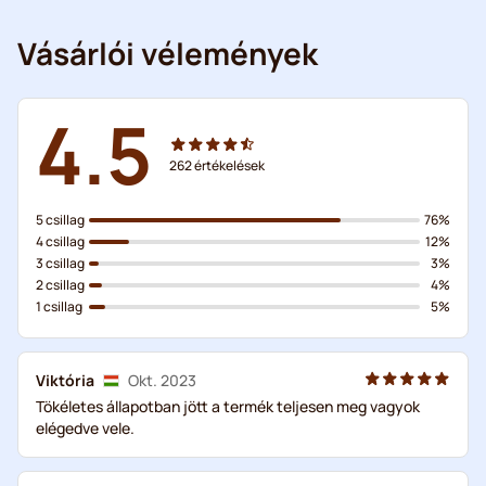
Vásárlói vélemények
4.5
262
értékelések
5 csillag
76%
4 csillag
12%
3 csillag
3%
2 csillag
4%
1 csillag
5%
Viktória
Okt. 2023
Tökéletes állapotban jött a termék teljesen meg vagyok
elégedve vele.