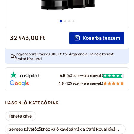
32 443,00 Ft
Kosárba teszem
Ingyenes szállítás 20 000 Ft-tól. Árgarancia – Mindig korrekt
árakat kínálunk!
4.5
(
43 ezer+
vélemények
)
4.8
(
125 ezer+
vélemények
)
HASONLÓ KATEGÓRIÁK
Fekete kávé
Senseo kávéfőzőkhöz való kávépárnák a Café Royal kínálatából