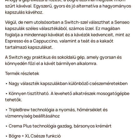
szűrt kávéval. Egyszerű, gyors és jó alternatíva a hagyományos
kapszulás kávéhoz.
Végül, de nem utolsósorban a Switch-szel választhat a Senseo
kapszulák széles választékából, számos ízzel. Ez magában
foglalja a mindennapi kávékat és a kávézók kedvenceit, mint az
Espresso és a Cappuccino, valamint a teát és a kakaót
tartalmazó kapszulákat.
A Switch egy praktikus és sokoldalú gép, amely gyorsan és
könnyedén főzi el a kávét bármilyen alkalomra.
Termék részletek
• Nagy választék kapszulákban különböző csészeméretekben
• Könnyen tisztítható. A levehető alkatrészek mosogatógépbe
tehetők.
• TripleBrew technológia a nyomás, hőmérséklet és
vízmennyiség beállításához
• Crema Plus technológia gazdag, bársonyos krémért
• Bögre + XL Csésze funkció