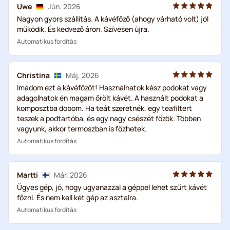
Uwe
Jún. 2026
Nagyon gyors szállítás. A kávéfőző (ahogy várható volt) jól
működik. És kedvező áron. Szívesen újra.
Automatikus fordítás
Christina
Máj. 2026
Imádom ezt a kávéfőzőt! Használhatok kész podokat vagy
adagolhatok én magam őrölt kávét. A használt podokat a
komposztba dobom. Ha teát szeretnék, egy teafiltert
teszek a podtartóba, és egy nagy csészét főzök. Többen
vagyunk, akkor termoszban is főzhetek.
Automatikus fordítás
Martti
Már. 2026
Ügyes gép, jó, hogy ugyanazzal a géppel lehet szűrt kávét
főzni. És nem kell két gép az asztalra.
Automatikus fordítás