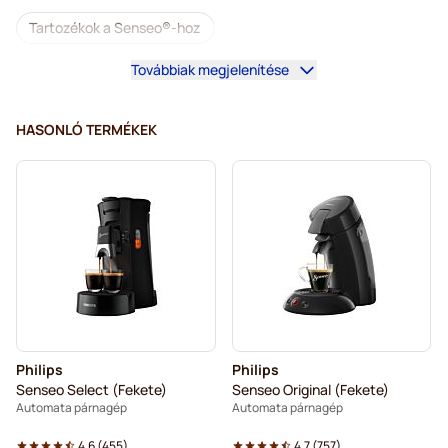
Tartozékok a Senseo®-hoz
Továbbiak megjelenítése
Koffeinmentes kávé Senseo kávéfőzőkhöz
Vízkőoldás és tisztítás Senseo-hoz
HASONLÓ TERMÉKEK
Segafredo kávépárnák Senseo kávéfőzőkhöz
Café René kávépárnák Senseo kávéfőzőkhöz
Párna a Senseo termékhez
Merrild kávépárnák Senseo kávéfőzőkhöz
Friele kávépárnák Senseo kávéfőzőkhöz
Philips
Philips
Marcilla kávépárnák Senseo kávéfőzőkhöz
Senseo Select (Fekete)
Senseo Original (Fekete)
Automata párnagép
Automata párnagép
Gimoka kávépárnák Senseo kávéfőzőkhöz
4.6
(
455
)
4.7
(
757
)