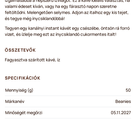
izgalmasabbá a népszerű ízvilágot. Ez a kávé ideális választás, ha
valami édeset kíván, vagy ha egy fárasztó napon szeretne
feltöltődni. Melengetően selymes. Adjon az italhoz egy kis tejet,
és tegye még ínycsiklandóbbá!
Tegyen egy kanálnyi instant kávét egy csészébe, öntsön rá forró
vizet, és ízlelje meg ezt az ínycsiklandó cukormentes italt!
ÖSSZETEVŐK
Fagyasztva szárított kávé, íz
SPECIFIKÁCIÓK
Mennyiség (g)
50
Márkanév
Beanies
Minőségét megőrzi
05.11.2027