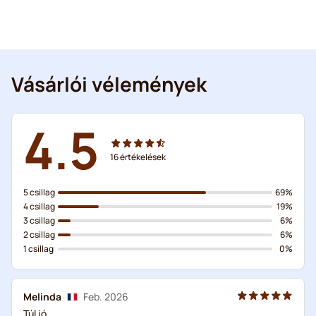
Vásárlói vélemények
4.5
16
értékelések
5 csillag
69%
4 csillag
19%
3 csillag
6%
2 csillag
6%
1 csillag
0%
Melinda
Feb. 2026
Túl jó