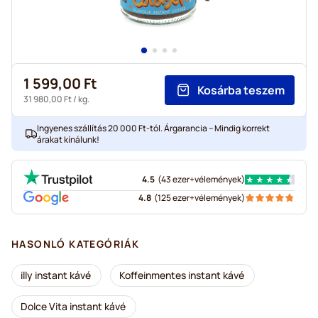
1 599,00 Ft
Kosárba teszem
31 980,00 Ft
/ kg.
Ingyenes szállítás 20 000 Ft-tól. Árgarancia – Mindig korrekt
árakat kínálunk!
4.5
(
43 ezer+
vélemények
)
4.8
(
125 ezer+
vélemények
)
HASONLÓ KATEGÓRIÁK
illy instant kávé
Koffeinmentes instant kávé
Dolce Vita instant kávé