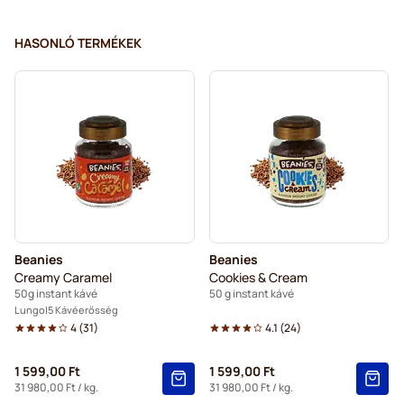
HASONLÓ TERMÉKEK
Beanies
Beanies
Creamy Caramel
Cookies & Cream
50g instant kávé
50 g instant kávé
Lungo
5 Kávéerősség
4
(
31
)
4.1
(
24
)
1 599,00 Ft
1 599,00 Ft
31 980,00 Ft
/ kg.
31 980,00 Ft
/ kg.