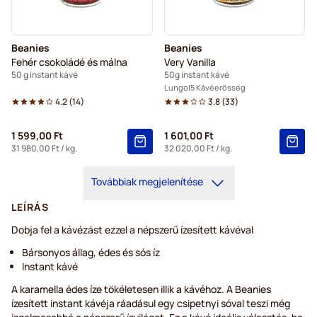
Beanies
Beanies
Fehér csokoládé és málna
Very Vanilla
50 g instant kávé
50g instant kávé
Lungo
5 Kávéerősség
4.2
(
14
)
3.8
(
33
)
1 599,00 Ft
1 601,00 Ft
31 980,00 Ft
/ kg.
32 020,00 Ft
/ kg.
Továbbiak megjelenítése
LEÍRÁS
Dobja fel a kávézást ezzel a népszerű ízesített kávéval
Bársonyos állag, édes és sós íz
Instant kávé
A karamella édes íze tökéletesen illik a kávéhoz. A Beanies
ízesített instant kávéja ráadásul egy csipetnyi sóval teszi még