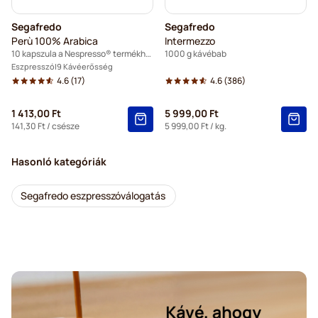
Segafredo
Segafredo
Perù 100% Arabica
Intermezzo
10 kapszula a Nespresso® termékhez
1000 g kávébab
Eszpresszó
9 Kávéerősség
4.6
(17)
4.6
(386)
1 413,00 Ft
5 999,00 Ft
141,30 Ft
/ csésze
5 999,00 Ft
/ kg.
Hasonló kategóriák
Segafredo eszpresszóválogatás