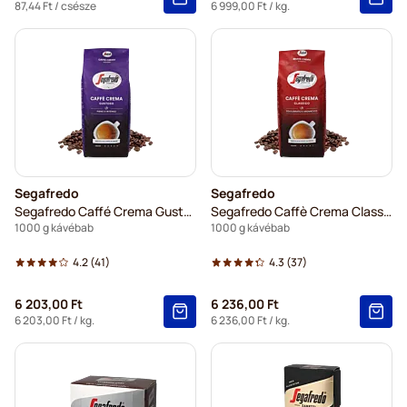
87,44 Ft
/ csésze
6 999,00 Ft
/ kg.
Segafredo
Segafredo
Segafredo Caffé Crema Gustoso
Segafredo Caffè Crema Classico
1000 g kávébab
1000 g kávébab
4.2
(41)
4.3
(37)
6 203,00 Ft
6 236,00 Ft
6 203,00 Ft
/ kg.
6 236,00 Ft
/ kg.