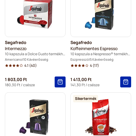
Segafredo
Segafredo
Intermezzo
Koffeinmentes Espresso
10 kapszula a Dolce Gusto termékhez
10 kapszula a Nespresso® termékhez
Americano
10 Kávéerősség
Eszpresszó
5 Kávéerősség
4.1
(40)
4
(17)
1 803,00 Ft
1 413,00 Ft
180,30 Ft
/ csésze
141,30 Ft
/ csésze
Sikertermék