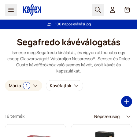
Search
Cart
100 napos elállási jog
Ingyenes szállítás 20 000 Ft-tól
Ugrás a tartalomhoz
Segafredo kávéválogatás
Ismerje meg Segafredo kínálatát, és vigyen otthonába egy
csepp Olaszországot! Vásároljon Nespresso®, Senseo és Dolce
Gusto kávéfőzőkhöz való szemes kávét, őrölt kávét és
kapszulákat.
Márka
Kávéfajták
1
16 termék