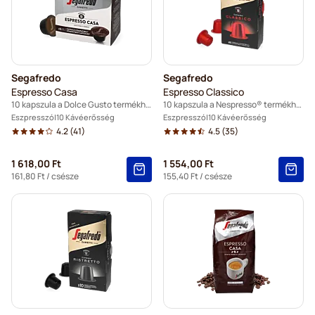
Segafredo
Segafredo
Espresso Casa
Espresso Classico
10 kapszula a Dolce Gusto termékhez
10 kapszula a Nespresso® termékhez
Eszpresszó
10 Kávéerősség
Eszpresszó
10 Kávéerősség
4.2
(41)
4.5
(35)
1 618,00 Ft
1 554,00 Ft
161,80 Ft
/ csésze
155,40 Ft
/ csésze