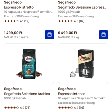
Segafredo
Segafredo
Espresso Ristretto
Segafredo Selezione Espresso Casa
10 kapszula a Nespresso® termékhez
1000 g kávébab
Risztrettó
10 Kávéerősség
Eszpresszó
8 Kávéerősség
4.1
(19)
4.5
(87)
1 499,00 Ft
6 499,00 Ft
149,90 Ft
/ csésze
6 499,00 Ft
/ kg.
Segafredo
Segafredo
Segafredo Selezione Arabica
Espresso Intenso
1000 g kávébab
10 kapszula a Nespresso® termékhez
Eszpresszó
10 Kávéerősség
4.4
(76)
4.4
(19)