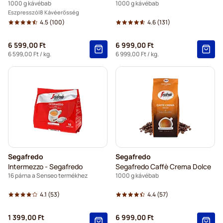
1000 g kávébab
1000 g kávébab
Eszpresszó
8 Kávéerősség
4.5
(100)
4.6
(131)
6 599,00 Ft
6 999,00 Ft
6 599,00 Ft
/ kg.
6 999,00 Ft
/ kg.
Segafredo
Segafredo
Intermezzo - Segafredo
Segafredo Caffè Crema Dolce
16 párna a Senseo termékhez
1000 g kávébab
4.1
(53)
4.4
(57)
1 399,00 Ft
6 999,00 Ft