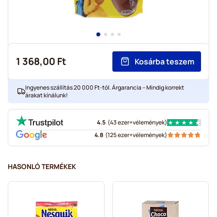
1 368,00 Ft
Kosárba teszem
Ingyenes szállítás 20 000 Ft-tól. Árgarancia – Mindig korrekt
árakat kínálunk!
4.5
(
43 ezer+
vélemények
)
4.8
(
125 ezer+
vélemények
)
HASONLÓ TERMÉKEK