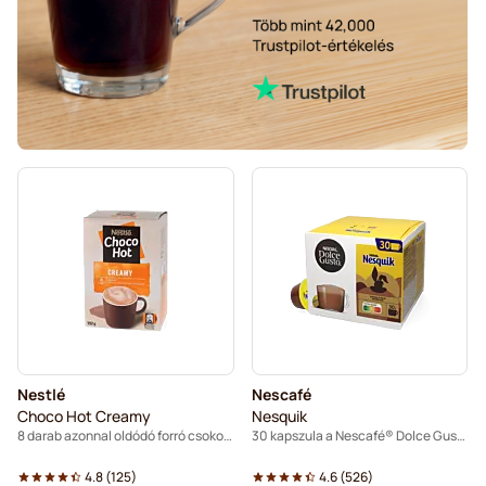
Nestlé
Nescafé
Choco Hot Creamy
Nesquik
8 darab azonnal oldódó forró csokoládé pálca
30 kapszula a Nescafé® Dolce Gusto termékhez
4.8
(
125
)
4.6
(
526
)