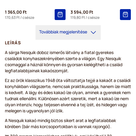
1 365,00 Ft
3 594,00 Ft
170,63 Ft
/ csésze
119,80 Ft
/ csésze
Továbbiak megjelenítése
LEÍRÁS
A sárga Nesquik doboz ismerős látvány a fiatal gyerekes
családok konyhaszekrényében szerte a világon. Egy Nesquik
csomaggal a háznál könnyen és gyorsan kielégítheti a család
legfiatalabbjainak kakaószomját.
Ez az örök klasszikus 1948 óta változtatja tejjé a kakaót a családi
konyhákban világszerte, nemcsak praktikussága, hanem íze miatt
is kedvelt. A lágy és édes kakaó íze olyan, aminek a gyerekek nem
tudnak ellenállni. Különösen azért szeretik, mert a kakaó íze nem
olyan intenzív, hogy teljesen elvenné a tej ízét, és hidegen vagy
melegen is ugyanolyan jól ízlik.
A Nesquik kakaó mindig biztos sikert arat a legfiatalabbak
körében (bár más korcsoportokban is vannak rajongói).