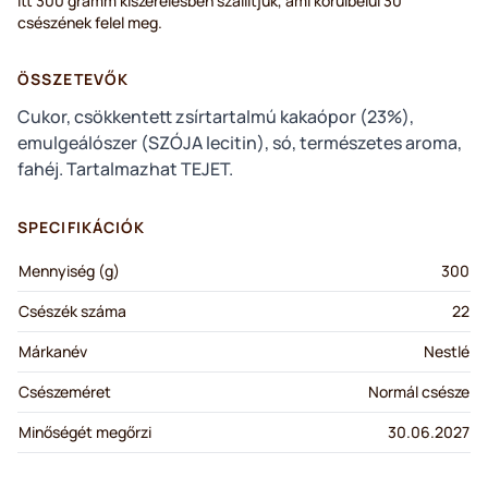
Itt 300 gramm kiszerelésben szállítjuk, ami körülbelül 30
csészének felel meg.
ÖSSZETEVŐK
Cukor, csökkentett zsírtartalmú kakaópor (23%),
emulgeálószer (SZÓJA lecitin), só, természetes aroma,
fahéj. Tartalmazhat TEJET.
SPECIFIKÁCIÓK
Mennyiség (g)
300
Csészék száma
22
Márkanév
Nestlé
Csészeméret
Normál csésze
Minőségét megőrzi
30.06.2027