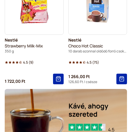
Nestlé
Nestlé
Strawberry Milk-Mix
Choco Hot Classic
350 g
10 darab azonnal oldódó forró csokoládé pálca
4.5
(
9
)
4.5
(
75
)
1 266,00 Ft
1 722,00 Ft
126,60 Ft
/ csésze