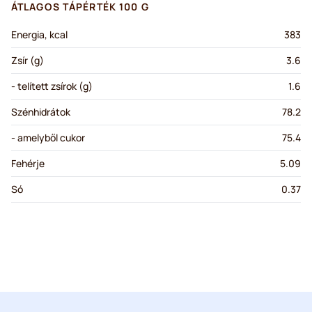
ÁTLAGOS TÁPÉRTÉK 100 G
Energia, kcal
383
Zsír (g)
3.6
- telített zsírok (g)
1.6
Szénhidrátok
78.2
- amelyből cukor
75.4
Fehérje
5.09
Só
0.37