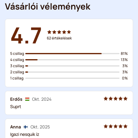
Vásárlói vélemények
4.7
62
értékelések
5 csillag
81%
4 csillag
13%
3 csillag
3%
2 csillag
3%
1 csillag
0%
Erdős
Okt. 2024
Suprt
Anna
Okt. 2025
Igazi nesquik íz