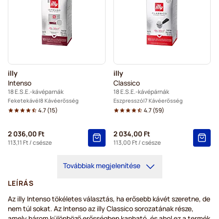
illy
illy
Intenso
Classico
18 E.S.E.-kávéparnák
18 E.S.E.-kávépárnák
Feketekávé
8 Kávéerősség
Eszpresszó
7 Kávéerősség
4.7
(
15
)
4.7
(
59
)
2 036,00 Ft
2 034,00 Ft
113,11 Ft
/ csésze
113,00 Ft
/ csésze
Továbbiak megjelenítése
LEÍRÁS
Az illy Intenso tökéletes választás, ha erősebb kávét szeretne, de
nem túl sokat. Az Intenso az illy Classico sorozatának része,
amely három különböző erősségben kapható, és ahol ez a termék