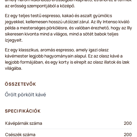
az erősség szempontjából a középő.
Ez egy teljes testű espresso, kakaó és aszalt gyümölcs
jegyekkel, kellemesen hosszú utóízzel zárul. Az illy Intenso kiváló
példa a mesterséges pörkölésre, és valóban érezhető, hogy az Illy
sikeresen kivonta mind a világos, mind a sötét babok teljes
ízjegyeit.
Ez egy klasszikus, aromás espresso, amely igazi olasz
kávémester legjobb hagyományain alapul. Ez az olasz kávé a
legjobb formájában, és egy korty is elrepít az olasz illatok és ízek
világába.
ÖSSZETEVŐK
Őrölt pörkölt kávé
SPECIFIKÁCIÓK
Kávépárnák száma
200
Csészék száma
200