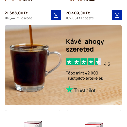
21 688,00 Ft
20 409,00 Ft
108,44 Ft
/ csésze
102,05 Ft
/ csésze