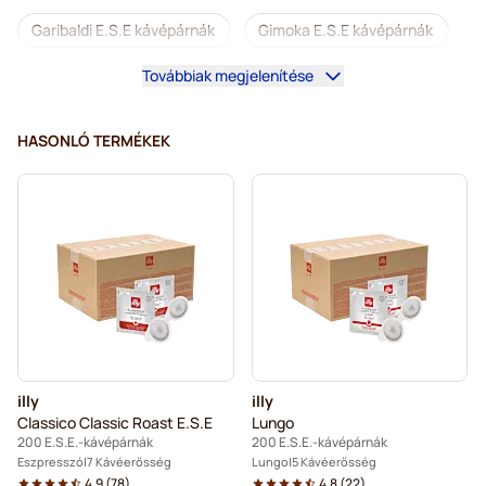
Garibaldi E.S.E kávépárnák
Gimoka E.S.E kávépárnák
Továbbiak megjelenítése
E.S.E.-hoz
HASONLÓ TERMÉKEK
illy
illy
Classico Classic Roast E.S.E
Lungo
200 E.S.E.-kávépárnák
200 E.S.E.-kávépárnák
Eszpresszó
7 Kávéerősség
Lungo
5 Kávéerősség
4.9
(
78
)
4.8
(
22
)