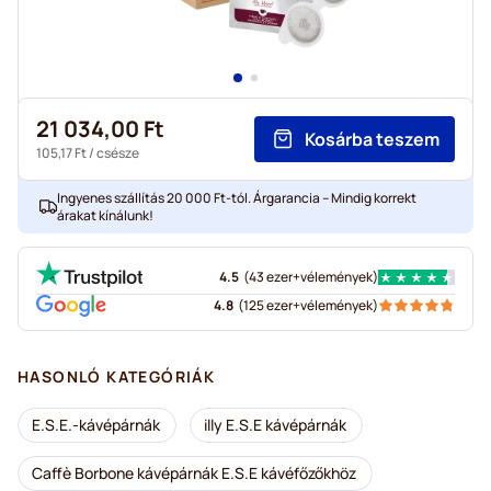
21 034,00 Ft
Kosárba teszem
105,17 Ft
/ csésze
Ingyenes szállítás 20 000 Ft-tól. Árgarancia – Mindig korrekt
árakat kínálunk!
4.5
(
43 ezer+
vélemények
)
4.8
(
125 ezer+
vélemények
)
HASONLÓ KATEGÓRIÁK
E.S.E.-kávépárnák
illy E.S.E kávépárnák
Caffè Borbone kávépárnák E.S.E kávéfőzőkhöz