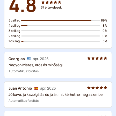
4.8
37
értékelések
5 csillag
89%
4 csillag
8%
3 csillag
0%
2 csillag
0%
1 csillag
3%
Georgios
ápr. 2026
Nagyon ízletes, erős és minőségi
Automatikus fordítás
Juan Antonio
ápr. 2026
Jó kávé, jó kiszolgálás és jó ár, mit kérhetne még az ember
Automatikus fordítás