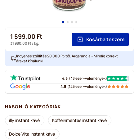
1 599,00 Ft
Kosárba teszem
31 980,00 Ft
/ kg.
Ingyenes szállítás 20 000 Ft-tól. Árgarancia – Mindig korrekt
árakat kínálunk!
4.5
(
43 ezer+
vélemények
)
4.8
(
125 ezer+
vélemények
)
HASONLÓ KATEGÓRIÁK
illy instant kávé
Koffeinmentes instant kávé
Dolce Vita instant kávé