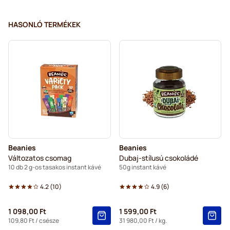
HASONLÓ TERMÉKEK
Beanies
Beanies
Változatos csomag
Dubaj-stílusú csokoládé
10 db 2 g-os tasakos instant kávé
50g instant kávé
4.2
(
10
)
4.9
(
6
)
1 098,00 Ft
1 599,00 Ft
109,80 Ft
/ csésze
31 980,00 Ft
/ kg.