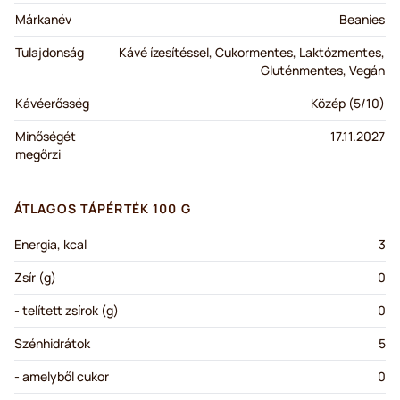
Márkanév
Beanies
Tulajdonság
Kávé ízesítéssel, Cukormentes, Laktózmentes,
Gluténmentes, Vegán
Kávéerősség
Közép (5/10)
Minőségét
17.11.2027
megőrzi
ÁTLAGOS TÁPÉRTÉK 100 G
Energia, kcal
3
Zsír (g)
0
- telített zsírok (g)
0
Szénhidrátok
5
- amelyből cukor
0