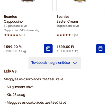
Beanies
Beanies
Cappuccino
Easter Cream
50 g instant kávé
50g instant kávé
Cappuccino
5 Kávéerősség
5
(
1
)
5
(
5
)
1 599,00 Ft
1 599,00 Ft
31 980,00 Ft
/ kg.
31 980,00 Ft
/ kg.
Továbbiak megjelenítése
LEÍRÁS
Meggyes és csokoládés ízesítésű kávé
• 50 g instant kávé
• Kb. 25 adag
• Meggyes és csokoládés ízesítésű kávé