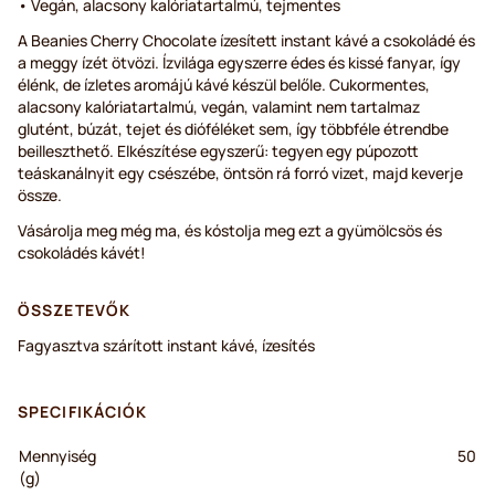
• Vegán, alacsony kalóriatartalmú, tejmentes
A Beanies Cherry Chocolate ízesített instant kávé a csokoládé és
a meggy ízét ötvözi. Ízvilága egyszerre édes és kissé fanyar, így
élénk, de ízletes aromájú kávé készül belőle. Cukormentes,
alacsony kalóriatartalmú, vegán, valamint nem tartalmaz
glutént, búzát, tejet és dióféléket sem, így többféle étrendbe
beilleszthető. Elkészítése egyszerű: tegyen egy púpozott
teáskanálnyit egy csészébe, öntsön rá forró vizet, majd keverje
össze.
Vásárolja meg még ma, és kóstolja meg ezt a gyümölcsös és
csokoládés kávét!
ÖSSZETEVŐK
Fagyasztva szárított instant kávé, ízesítés
SPECIFIKÁCIÓK
Mennyiség
50
(g)