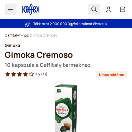
Search
Cart
Több mint 2 000 000 ügyfél bizalmát élvezzük
Árgarancia
- Mindig korrekt árakat kínálunk!
Ugrás a tartalomhoz
Caffitaly®-hoz
Gimoka Cremoso
Gimoka
Gimoka Cremoso
10 kapszula a Caffitaly termékhez
4.2
(41)
Nincs raktáron