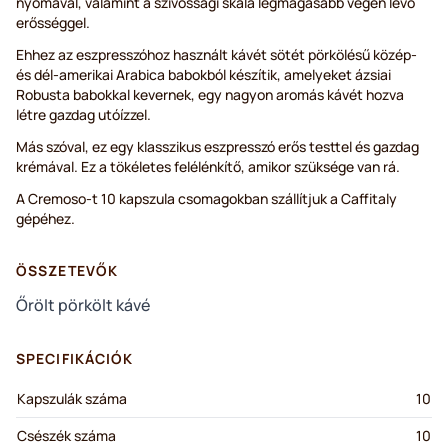
nyomával, valamint a szívóssági skála legmagasabb végén lévő
erősséggel.
Ehhez az eszpresszóhoz használt kávét sötét pörkölésű közép-
és dél-amerikai Arabica babokból készítik, amelyeket ázsiai
Robusta babokkal kevernek, egy nagyon aromás kávét hozva
létre gazdag utóízzel.
Más szóval, ez egy klasszikus eszpresszó erős testtel és gazdag
krémával. Ez a tökéletes felélénkítő, amikor szüksége van rá.
A Cremoso-t 10 kapszula csomagokban szállítjuk a Caffitaly
gépéhez.
ÖSSZETEVŐK
Őrölt pörkölt kávé
SPECIFIKÁCIÓK
Kapszulák száma
10
Csészék száma
10