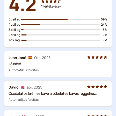
4.2
41
értékelések
5 csillag
59%
4 csillag
24%
3 csillag
3%
2 csillag
7%
1 csillag
7%
Juan José
Okt. 2025
Jó kávé
Automatikus fordítás
David
ápr. 2025
Csodálatos krémes kávé a tökéletes kávés reggelhez.
Automatikus fordítás