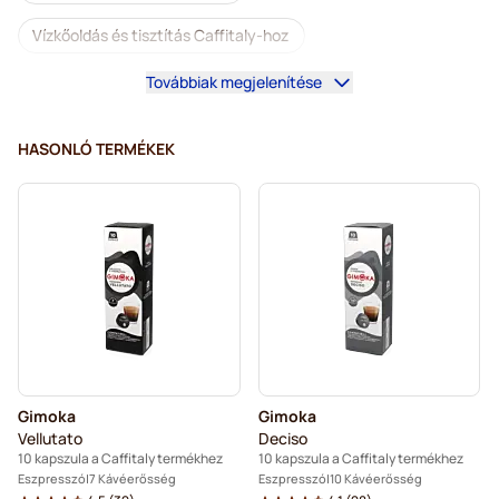
Vízkőoldás és tisztítás Caffitaly-hoz
Továbbiak megjelenítése
Gimoka kapszulák Caffitaly kávéfőzőkhöz
Kapszula a Caffitaly termékhez
HASONLÓ TERMÉKEK
Gimoka
Gimoka
Vellutato
Deciso
10 kapszula a Caffitaly termékhez
10 kapszula a Caffitaly termékhez
Eszpresszó
7 Kávéerősség
Eszpresszó
10 Kávéerősség