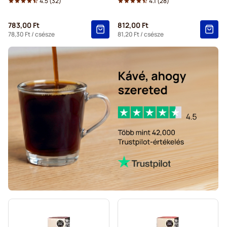
4.5
(
32
)
4.1
(
28
)
783,00 Ft
812,00 Ft
78,30 Ft
/ csésze
81,20 Ft
/ csésze