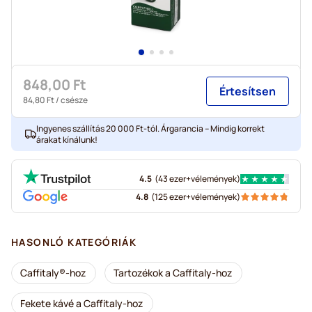
848,00 Ft
Értesítsen
84,80 Ft
/ csésze
Ingyenes szállítás 20 000 Ft-tól. Árgarancia – Mindig korrekt
árakat kínálunk!
4.5
(
43 ezer+
vélemények
)
4.8
(
125 ezer+
vélemények
)
HASONLÓ KATEGÓRIÁK
Caffitaly®-hoz
Tartozékok a Caffitaly-hoz
Fekete kávé a Caffitaly-hoz