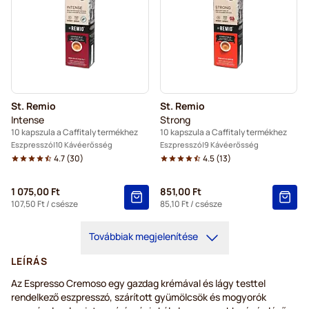
St. Remio
St. Remio
Intense
Strong
10 kapszula a Caffitaly termékhez
10 kapszula a Caffitaly termékhez
Eszpresszó
10 Kávéerősség
Eszpresszó
9 Kávéerősség
4.7
(
30
)
4.5
(
13
)
1 075,00 Ft
851,00 Ft
107,50 Ft
/ csésze
85,10 Ft
/ csésze
Továbbiak megjelenítése
LEÍRÁS
Az Espresso Cremoso egy gazdag krémával és lágy testtel
rendelkező eszpresszó, szárított gyümölcsök és mogyorók