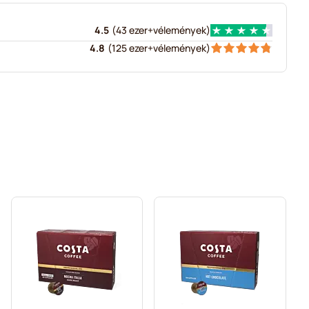
4.5
(
43 ezer+
vélemények
)
4.8
(
125 ezer+
vélemények
)