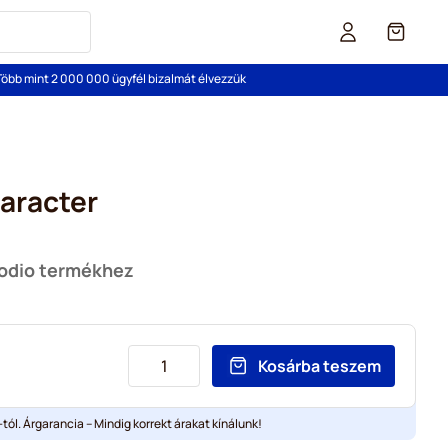
Cart
Több mint 2 000 000 ügyfél bizalmát élvezzük
aracter
Podio termékhez
Kosárba teszem
tól. Árgarancia – Mindig korrekt árakat kínálunk!