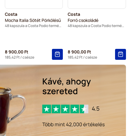
Costa
Costa
Mocha Italia Sötét Pörkölésű
Forró csokoládé
48 kapszula a Costa Podio termékhez
48 kapszula a Costa Podio termékhez
8 900,00 Ft
8 900,00 Ft
185,42 Ft
/ csésze
185,42 Ft
/ csésze