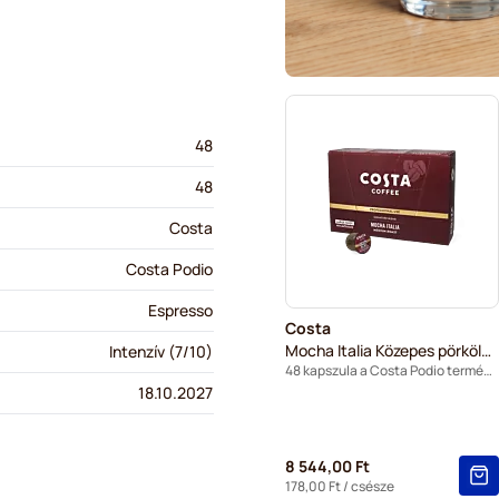
48
48
Costa
Costa Podio
Espresso
Costa
Mocha Italia Közepes pörkölés (Nagy Csésze)
Intenzív (7/10)
48 kapszula a Costa Podio termékhez
18.10.2027
8 544,00 Ft
178,00 Ft
/ csésze