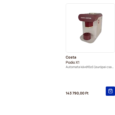
Costa
Podio X1
Automata kávéfőző (európai csatlakozó)
143 790,00 Ft