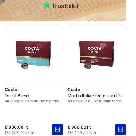
Costa
Costa
Decaf Blend
Mocha Italia Közepes pörkölés (Kis Csésze)
48 kapszula a Costa Podio termékhez
48 kapszula a Costa Podio termékhez
8 900,00 Ft
8 900,00 Ft
185,42 Ft
/ csésze
185,42 Ft
/ csésze