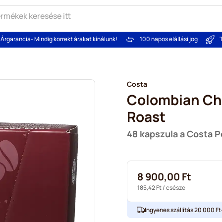
Árgarancia
- Mindig korrekt árakat kínálunk!
100 napos elállási jog
Costa
Colombian Ch
Roast
48 kapszula a Costa 
8 900,00 Ft
185,42 Ft
/ csésze
Ingyenes szállítás 20 000 Ft-