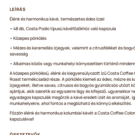
LEÍRÁS
Élénk és harmonikus kávé, természetes édes ízzel
• 48 db, Costa Podio típusú kávéfőzőkhöz való kapszula
• Közepes pörkölés
• Mézes és karamellás ízjegyek, valamint a citrusféléket és bog
savasság
• Alkalmas közös vagy munkahelyi környezetben történő mindenn
A közepes pörkölésű, élénk és kiegyensúlyozott ízű Costa Coffee
Roast termékcsalád része. A pörkölés kiemeli az édes, mézre és 
ízjegyeket, illetve savas, citrusos és bogyós gyümölcsös utóízt 
ajánljuk, akik szeretik az egyszerre lágy és kifejező, ugyanakkor 
egyadagos kapszulák megőrzik a kávé eredeti ízét és aromáját, í
munkahelyekre, ahol fontos a megbízható és könnyű elkészítés.
Főzzön élénk és harmonikus kolumbiai kávét a Costa Coffee Col
kapszuláival!
ÖSSZETEVŐK