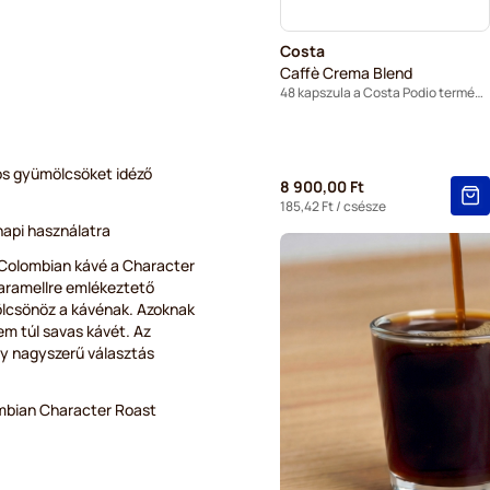
Costa
Caffè Crema Blend
48 kapszula a Costa Podio termékhez
yós gyümölcsöket idéző
8 900,00 Ft
185,42 Ft
/ csésze
api használatra
 Colombian kávé a Character
karamellre emlékeztető
kölcsönöz a kávénak. Azoknak
nem túl savas kávét. Az
gy nagyszerű választás
ombian Character Roast