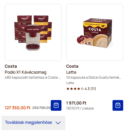
Costa
Costa
Podio X1 Kávécsomag
Latte
480 kapszulát tartalmaz a Costa Podio-hoz
10 kapszula a Dolce Gusto termékhez
Latte
4.3
(
11
)
1 971,00 Ft
Ettől
127 350,00 Ft
232 790,00 Ft
Regular Price
197,10 Ft
/ csésze
Továbbiak megjelenítése