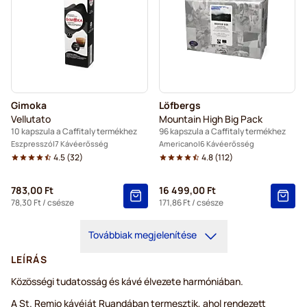
Gimoka
Löfbergs
Vellutato
Mountain High Big Pack
10 kapszula a Caffitaly termékhez
96 kapszula a Caffitaly termékhez
Eszpresszó
7 Kávéerősség
Americano
6 Kávéerősség
4.5
(
32
)
4.8
(
112
)
783,00 Ft
16 499,00 Ft
78,30 Ft
/ csésze
171,86 Ft
/ csésze
Továbbiak megjelenítése
LEÍRÁS
Közösségi tudatosság és kávé élvezete harmóniában.
A St. Remio kávéját Ruandában termesztik, ahol rendezett