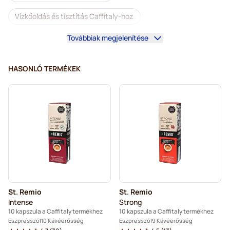
Vízkőoldás és tisztítás Caffitaly-hoz
Továbbiak megjelenítése
Gimoka kapszulák Caffitaly kávéfőzőkhöz
Kapszula a Caffitaly termékhez
HASONLÓ TERMÉKEK
St. Remio
St. Remio
Intense
Strong
10 kapszula a Caffitaly termékhez
10 kapszula a Caffitaly termékhez
Eszpresszó
10 Kávéerősség
Eszpresszó
9 Kávéerősség