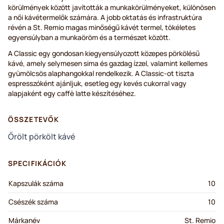
körülmények között javították a munkakörülményeket, különösen
a női kávétermelők számára. A jobb oktatás és infrastruktúra
révén a St. Remio magas minőségű kávét termel, tökéletes
egyensúlyban a munkaöröm és a természet között.
A Classic egy gondosan kiegyensúlyozott közepes pörkölésű
kávé, amely selymesen sima és gazdag ízzel, valamint kellemes
gyümölcsös alaphangokkal rendelkezik. A Classic-ot tiszta
espresszóként ajánljuk, esetleg egy kevés cukorral vagy
alapjaként egy caffè latte készítéséhez.
ÖSSZETEVŐK
Őrölt pörkölt kávé
SPECIFIKÁCIÓK
Kapszulák száma
10
Csészék száma
10
Márkanév
St. Remio