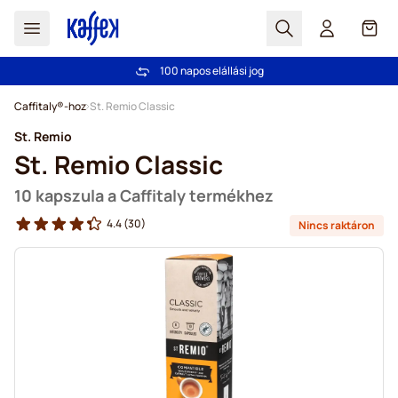
Search
Cart
100 napos elállási jog
Ingyenes szállítás 20 000 Ft-tól
Ugrás a tartalomhoz
Caffitaly®-hoz
St. Remio Classic
St. Remio
St. Remio Classic
10 kapszula a Caffitaly termékhez
4.4
(30)
Nincs raktáron