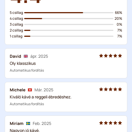
5 csillag
66%
4 csillag
20%
3 csillag
0%
2 csillag
7%
1 csillag
7%
David
ápr. 2025
Oly klasszikus
Automatikus fordítás
Michele
Már. 2025
Kiváló kávé a reggeli ébredéshez.
Automatikus fordítás
Miriam
Feb. 2025
Nagyon jó kávé.