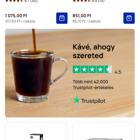
4.7
(
30
)
4.5
(
13
)
1 075,00 Ft
851,00 Ft
107,50 Ft
/ csésze
85,10 Ft
/ csésze