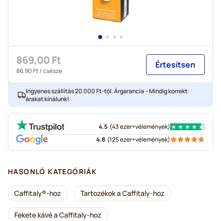
869,00 Ft
Értesítsen
86,90 Ft
/ csésze
Ingyenes szállítás 20 000 Ft-tól. Árgarancia – Mindig korrekt
árakat kínálunk!
4.5
(
43 ezer+
vélemények
)
4.8
(
125 ezer+
vélemények
)
HASONLÓ KATEGÓRIÁK
Caffitaly®-hoz
Tartozékok a Caffitaly-hoz
Fekete kávé a Caffitaly-hoz