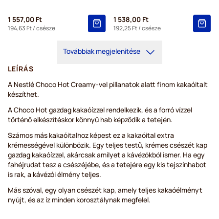
1 557,00 Ft
1 538,00 Ft
194,63 Ft
/ csésze
192,25 Ft
/ csésze
Továbbiak megjelenítése
LEÍRÁS
A Nestlé Choco Hot Creamy-vel pillanatok alatt finom kakaóitalt
készíthet.
A Choco Hot gazdag kakaóízzel rendelkezik, és a forró vízzel
történő elkészítéskor könnyű hab képződik a tetején.
Számos más kakaóitalhoz képest ez a kakaóital extra
krémességével különbözik. Egy teljes testű, krémes csészét kap
gazdag kakaóízzel, akárcsak amilyet a kávézókból ismer. Ha egy
fahéjrudat tesz a csészéjébe, és a tetejére egy kis tejszínhabot
is rak, a kávézói élmény teljes.
Más szóval, egy olyan csészét kap, amely teljes kakaóélményt
nyújt, és az íz minden korosztálynak megfelel.