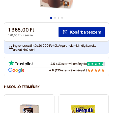
1 365,00 Ft
Kosárba teszem
170,63 Ft
/ csésze
Ingyenes szállítás 20 000 Ft-tól. Árgarancia – Mindig korrekt
árakat kínálunk!
4.5
(
43 ezer+
vélemények
)
4.8
(
125 ezer+
vélemények
)
HASONLÓ TERMÉKEK