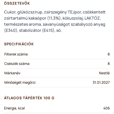
ÖSSZETEVŐK
Cukor, glükózszirup, zsírszegény TEJpor, csökkentett
zsírtartalmú kakaópor (11,3%), kókuszolaj, LAKTÓZ,
természetes aroma, savanyúságot szabályozó anyag
(E340), stabilizátor (E415), só.
SPECIFIKÁCIÓK
Filterek száma
8
Csészék száma
8
Márkanév
Nestlé
Minőségét megőrzi
31.01.2027
ÁTLAGOS TÁPÉRTÉK 100 G
Energia, kcal
406