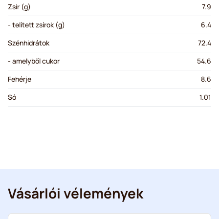
Zsír (g)
7.9
- telített zsírok (g)
6.4
Szénhidrátok
72.4
- amelyből cukor
54.6
Fehérje
8.6
Só
1.01
Vásárlói vélemények