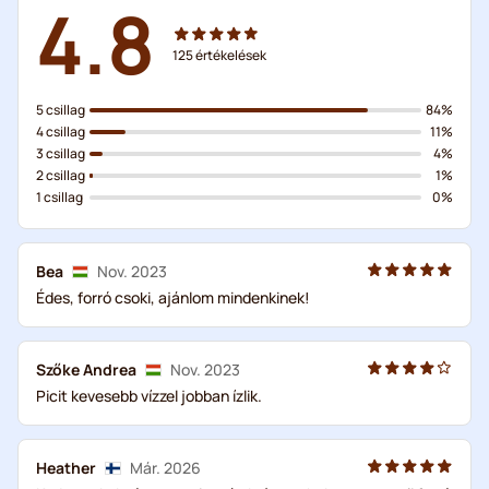
4.8
125
értékelések
5 csillag
84%
4 csillag
11%
3 csillag
4%
2 csillag
1%
1 csillag
0%
Bea
Nov. 2023
Édes, forró csoki, ajánlom mindenkinek!
Szőke Andrea
Nov. 2023
Picit kevesebb vízzel jobban ízlik.
Heather
Már. 2026