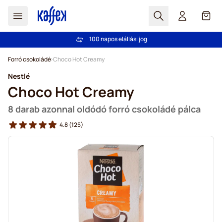
Search
Cart
100 napos elállási jog
Ingyenes szállítás 20 000 Ft-tól
Ugrás a tartalomhoz
Forró csokoládé
Choco Hot Creamy
Nestlé
Choco Hot Creamy
8 darab azonnal oldódó forró csokoládé pálca
4.8
(125)