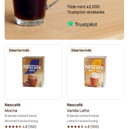
Sikertermék
Sikertermék
Nescafé
Nescafé
Mocha
Vanilla Latte
8 darab instant kávé
8 darab instant kávé
Mocha
5 Kávéerősség
Latte
5 Kávéerősség
4.8
(
150
)
4.8
(
100
)