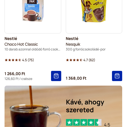
Nestlé
Nestlé
Choco Hot Classic
Nesquik
10 darab azonnal oldódó forró csokoládé pálca
300 g forrócsokoládé-por
4.5
(
75
)
4.7
(
62
)
1 266,00 Ft
1 368,00 Ft
126,60 Ft
/ csésze